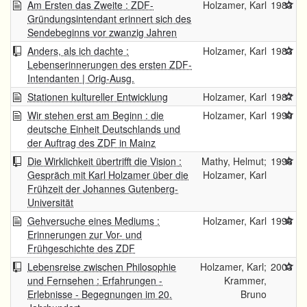
Am Ersten das Zweite : ZDF-
Holzamer, Karl
1983
Gründungsintendant erinnert sich des
Sendebeginns vor zwanzig Jahren
Anders, als ich dachte :
Holzamer, Karl
1983
Lebenserinnerungen des ersten ZDF-
Intendanten | Orig-Ausg.
Stationen kultureller Entwicklung
Holzamer, Karl
1987
Wir stehen erst am Beginn : die
Holzamer, Karl
1990
deutsche Einheit Deutschlands und
der Auftrag des ZDF in Mainz
Die Wirklichkeit übertrifft die Vision :
Mathy, Helmut;
1996
Gespräch mit Karl Holzamer über die
Holzamer, Karl
Frühzeit der Johannes Gutenberg-
Universität
Gehversuche eines Mediums :
Holzamer, Karl
1996
Erinnerungen zur Vor- und
Frühgeschichte des ZDF
Lebensreise zwischen Philosophie
Holzamer, Karl;
2003
und Fernsehen : Erfahrungen -
Krammer,
Erlebnisse - Begegnungen im 20.
Bruno