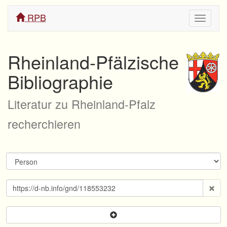
RPB
Navigati
ein/aus
Rheinland-Pfälzische
Bibliographie
Literatur zu Rheinland-Pfalz
recherchieren