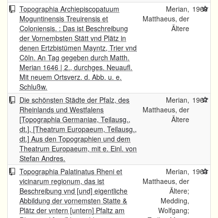
Topographia Archiepiscopatuum
Merian,
1969
Moguntinensis Treuirensis et
Matthaeus, der
Coloniensis. : Das ist Beschreibung
Ältere
der Vornembsten Stätt vnd Plätz in
denen Ertzbistümen Mayntz, Trier vnd
Cöln. An Tag gegeben durch Matth.
Merian 1646 | 2., durchges. Neuaufl.
Mit neuem Ortsverz. d. Abb. u. e.
Schlußw.
Die schönsten Städte der Pfalz, des
Merian,
1967
Rheinlands und Westfalens
Matthaeus, der
[Topographia Germaniae, Teilausg.,
Ältere
dt.], [Theatrum Europaeum, Teilausg.,
dt.] Aus den Topographien und dem
Theatrum Europaeum, mit e. Einl. von
Stefan Andres.
Topographia Palatinatus Rheni et
Merian,
1963
vicinarum regionum, das ist
Matthaeus, der
Beschreibung vnd [und] eigentliche
Ältere;
Abbildung der vornemsten Statte &
Medding,
Plätz der vntern [untern] Pfaltz am
Wolfgang;