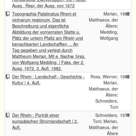
Ausg., Repr. der Ausg. von 1672
Topographia Palatinatus Rheni et
Merian,
1982
vicinarum regionum, Das ist
Matthaeus, der
Beschreibung und eigentliche
Ältere;
Abbildung der vornemsten Statte u.
Medding,
Plätz der untern Pfaltz am Rhein und
Wolfgang
benachbarten Landschafften ... An
Tag gegeben und verlegt durch
Mattheum Merian. Mit e. Nachw. hrsg.
von Wolfgang Medding. | Faks. der 2.
Ausg. 1672. 3. Aufl. 1982.
Der Rhein : Landschaft - Geschichte -
Ross, Werner;
1982
Kultur | 4. Aufl.
Merian,
Matthaeus, der
Ältere;
Schneiders,
Toni
Der Rhein : Porträt einer
Schneiders,
1974
europäischen Stromlandschaft | 2.
Toni; Merian,
Aufl.
Matthaeus, der
Ältere