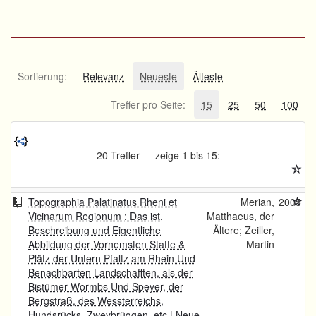
Sortierung:
Relevanz
Neueste
Älteste
Treffer pro Seite:
15
25
50
100
20 Treffer — zeige 1 bis 15:
Topographia Palatinatus Rheni et
Merian,
2005
Vicinarum Regionum : Das ist,
Matthaeus, der
Beschreibung und Eigentliche
Ältere; Zeiller,
Abbildung der Vornemsten Statte &
Martin
Plätz der Untern Pfaltz am Rhein Und
Benachbarten Landschafften, als der
Bistümer Wormbs Und Speyer, der
Bergstraß, des Wessterreichs,
Hundsrücks, Zweybrüggen, etc | Neue