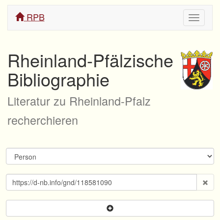
RPB
Navigati
ein/aus
Rheinland-Pfälzische
Bibliographie
Literatur zu Rheinland-Pfalz
recherchieren