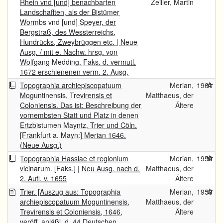
Rhein vnd [und] benachbarten
Zeiller, Martin
Landschafften, als der Bistümer
Wormbs vnd [und] Speyer, der
Bergstraß, des Wessterreichs,
Hundrücks, Zweybrüggen etc. | Neue
Ausg. / mit e. Nachw. hrsg. von
Wolfgang Medding, Faks. d. vermutl.
1672 erschienenen verm. 2. Ausg.
Topographia archiepiscopatuum
Merian,
1961
Moguntinensis, Trevirensis et
Matthaeus, der
Coloniensis. Das ist: Beschreibung der
Ältere
vornembsten Statt und Platz in denen
Ertzbistumen Mayntz, Trier und Cöln.
[Frankfurt a. Mayn:] Merian 1646.
(Neue Ausg.)
Topographia Hassiae et regionium
Merian,
1959
vicinarum. [Faks.] | Neu Ausg. nach d.
Matthaeus, der
2. Aufl. v. 1655
Ältere
Trier. [Auszug aus: Topographia
Merian,
1959
archiepiscopatuum Moguntinensis,
Matthaeus, der
Trevirensis et Coloniensis, 1646,
Ältere
veröff. anläßl. d. 44.Deutschen