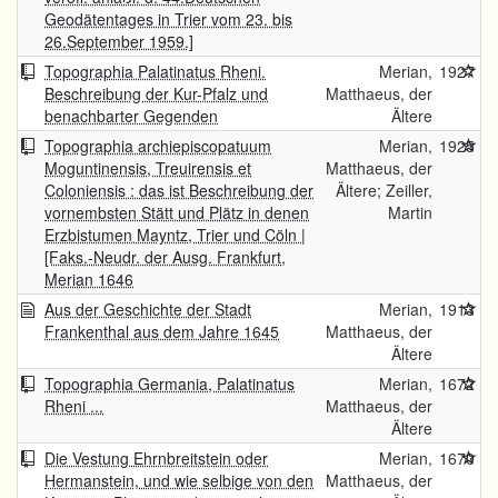
Geodätentages in Trier vom 23. bis
26.September 1959.]
Topographia Palatinatus Rheni.
Merian,
1927
Beschreibung der Kur-Pfalz und
Matthaeus, der
benachbarter Gegenden
Ältere
Topographia archiepiscopatuum
Merian,
1925
Moguntinensis, Treuirensis et
Matthaeus, der
Coloniensis : das ist Beschreibung der
Ältere; Zeiller,
vornembsten Stätt und Plätz in denen
Martin
Erzbistumen Mayntz, Trier und Cöln |
[Faks.-Neudr. der Ausg. Frankfurt,
Merian 1646
Aus der Geschichte der Stadt
Merian,
1913
Frankenthal aus dem Jahre 1645
Matthaeus, der
Ältere
Topographia Germania, Palatinatus
Merian,
1672
Rheni ...
Matthaeus, der
Ältere
Die Vestung Ehrnbreitstein oder
Merian,
1670
Hermanstein, und wie selbige von den
Matthaeus, der