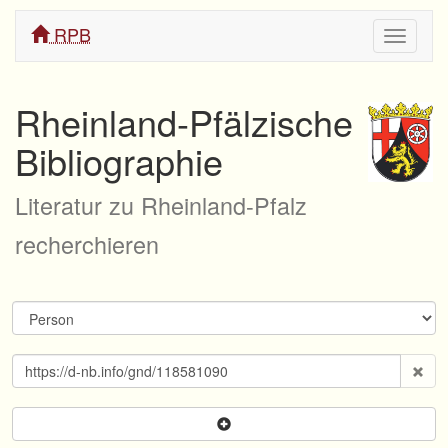
RPB
Navigati
ein/aus
Rheinland-Pfälzische
Bibliographie
Literatur zu Rheinland-Pfalz
recherchieren