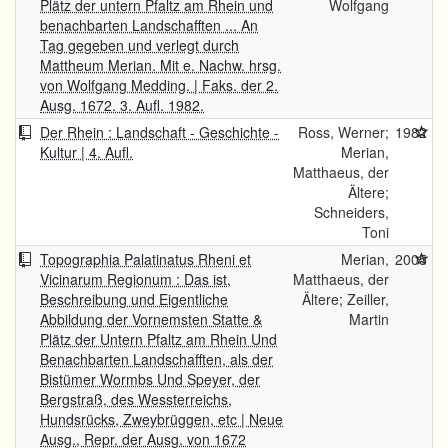
Plätz der untern Pfaltz am Rhein und
Wolfgang
benachbarten Landschafften ... An
Tag gegeben und verlegt durch
Mattheum Merian. Mit e. Nachw. hrsg.
von Wolfgang Medding. | Faks. der 2.
Ausg. 1672. 3. Aufl. 1982.
Der Rhein : Landschaft - Geschichte -
Ross, Werner;
1982
Kultur | 4. Aufl.
Merian,
Matthaeus, der
Ältere;
Schneiders,
Toni
Topographia Palatinatus Rheni et
Merian,
2005
Vicinarum Regionum : Das ist,
Matthaeus, der
Beschreibung und Eigentliche
Ältere; Zeiller,
Abbildung der Vornemsten Statte &
Martin
Plätz der Untern Pfaltz am Rhein Und
Benachbarten Landschafften, als der
Bistümer Wormbs Und Speyer, der
Bergstraß, des Wessterreichs,
Hundsrücks, Zweybrüggen, etc | Neue
Ausg., Repr. der Ausg. von 1672