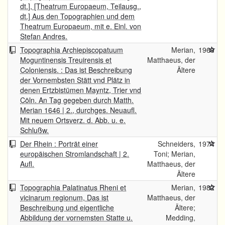
dt.], [Theatrum Europaeum, Teilausg.,
dt.] Aus den Topographien und dem
Theatrum Europaeum, mit e. Einl. von
Stefan Andres.
Topographia Archiepiscopatuum
Merian,
1969
Moguntinensis Treuirensis et
Matthaeus, der
Coloniensis. : Das ist Beschreibung
Ältere
der Vornembsten Stätt vnd Plätz in
denen Ertzbistümen Mayntz, Trier vnd
Cöln. An Tag gegeben durch Matth.
Merian 1646 | 2., durchges. Neuaufl.
Mit neuem Ortsverz. d. Abb. u. e.
Schlußw.
Der Rhein : Porträt einer
Schneiders,
1974
europäischen Stromlandschaft | 2.
Toni; Merian,
Aufl.
Matthaeus, der
Ältere
Topographia Palatinatus Rheni et
Merian,
1982
vicinarum regionum, Das ist
Matthaeus, der
Beschreibung und eigentliche
Ältere;
Abbildung der vornemsten Statte u.
Medding,