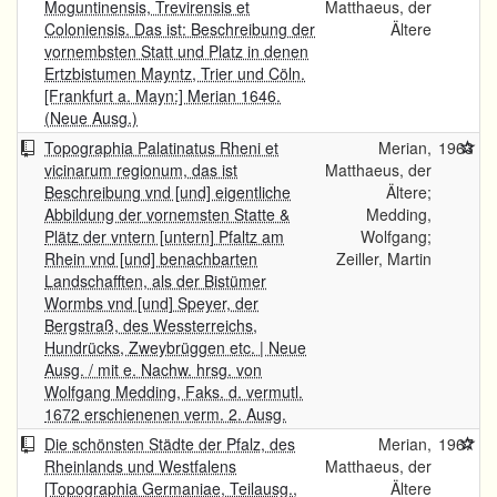
Moguntinensis, Trevirensis et
Matthaeus, der
Coloniensis. Das ist: Beschreibung der
Ältere
vornembsten Statt und Platz in denen
Ertzbistumen Mayntz, Trier und Cöln.
[Frankfurt a. Mayn:] Merian 1646.
(Neue Ausg.)
Topographia Palatinatus Rheni et
Merian,
1963
vicinarum regionum, das ist
Matthaeus, der
Beschreibung vnd [und] eigentliche
Ältere;
Abbildung der vornemsten Statte &
Medding,
Plätz der vntern [untern] Pfaltz am
Wolfgang;
Rhein vnd [und] benachbarten
Zeiller, Martin
Landschafften, als der Bistümer
Wormbs vnd [und] Speyer, der
Bergstraß, des Wessterreichs,
Hundrücks, Zweybrüggen etc. | Neue
Ausg. / mit e. Nachw. hrsg. von
Wolfgang Medding, Faks. d. vermutl.
1672 erschienenen verm. 2. Ausg.
Die schönsten Städte der Pfalz, des
Merian,
1967
Rheinlands und Westfalens
Matthaeus, der
[Topographia Germaniae, Teilausg.,
Ältere