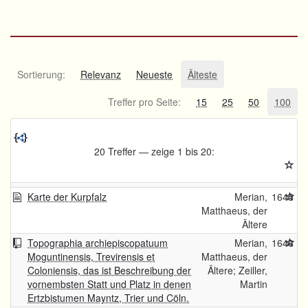
Sortierung:
Relevanz
Neueste
Älteste
Treffer pro Seite:
15
25
50
100
20 Treffer — zeige 1 bis 20:
Karte der Kurpfalz
Merian,
1645
Matthaeus, der
Ältere
Topographia archiepiscopatuum
Merian,
1646
Moguntinensis, Trevirensis et
Matthaeus, der
Coloniensis, das ist Beschreibung der
Ältere; Zeiller,
vornembsten Statt und Platz in denen
Martin
Ertzbistumen Mayntz, Trier und Cöln.