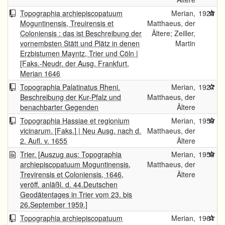
Topographia archiepiscopatuum
Merian,
1925
Moguntinensis, Treuirensis et
Matthaeus, der
Coloniensis : das ist Beschreibung der
Ältere; Zeiller,
vornembsten Stätt und Plätz in denen
Martin
Erzbistumen Mayntz, Trier und Cöln |
[Faks.-Neudr. der Ausg. Frankfurt,
Merian 1646
Topographia Palatinatus Rheni.
Merian,
1927
Beschreibung der Kur-Pfalz und
Matthaeus, der
benachbarter Gegenden
Ältere
Topographia Hassiae et regionium
Merian,
1959
vicinarum. [Faks.] | Neu Ausg. nach d.
Matthaeus, der
2. Aufl. v. 1655
Ältere
Trier. [Auszug aus: Topographia
Merian,
1959
archiepiscopatuum Moguntinensis,
Matthaeus, der
Trevirensis et Coloniensis, 1646,
Ältere
veröff. anläßl. d. 44.Deutschen
Geodätentages in Trier vom 23. bis
26.September 1959.]
Topographia archiepiscopatuum
Merian,
1961