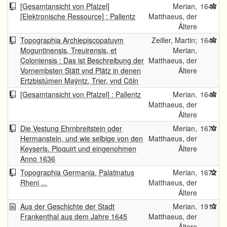
[Gesamtansicht von Pfalzel]
Merian,
1646
[Elektronische Ressource] : Pallentz
Matthaeus, der
Ältere
Topographia Archiepiscopatuvm
Zeiller, Martin;
1646
Moguntinensis, Treuirensis, et
Merian,
Coloniensis : Das ist Beschreibung der
Matthaeus, der
Vornembsten Stätt vnd Plätz in denen
Ältere
Ertzbistúmen Maÿntz, Trier, vnd Cöln
[Gesamtansicht von Pfalzel] : Pallentz
Merian,
1646
Matthaeus, der
Ältere
Die Vestung Ehrnbreitstein oder
Merian,
1670
Hermanstein, und wie selbige von den
Matthaeus, der
Keyseris. Ploquirt und eingenohmen
Ältere
Anno 1636
Topographia Germania, Palatinatus
Merian,
1672
Rheni ...
Matthaeus, der
Ältere
Aus der Geschichte der Stadt
Merian,
1913
Frankenthal aus dem Jahre 1645
Matthaeus, der
Ältere