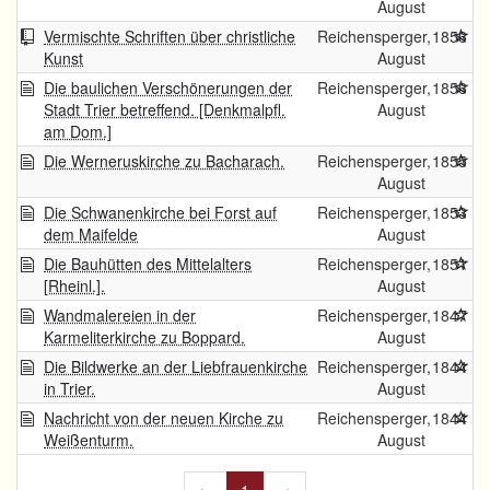
August
Vermischte Schriften über christliche
Reichensperger,
1856
Kunst
August
Die baulichen Verschönerungen der
Reichensperger,
1856
Stadt Trier betreffend. [Denkmalpfl.
August
am Dom.]
Die Werneruskirche zu Bacharach.
Reichensperger,
1855
August
Die Schwanenkirche bei Forst auf
Reichensperger,
1853
dem Maifelde
August
Die Bauhütten des Mittelalters
Reichensperger,
1851
[Rheinl.].
August
Wandmalereien in der
Reichensperger,
1847
Karmeliterkirche zu Boppard.
August
Die Bildwerke an der Liebfrauenkirche
Reichensperger,
1844
in Trier.
August
Nachricht von der neuen Kirche zu
Reichensperger,
1844
Weißenturm.
August