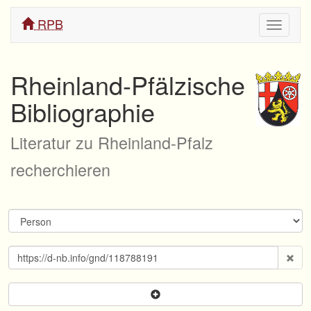
RPB
Navigati
ein/aus
Rheinland-Pfälzische
Bibliographie
Literatur zu Rheinland-Pfalz
recherchieren