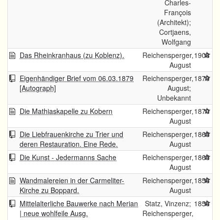
Charles-
François
(Architekt);
Cortjaens,
Wolfgang
Das Rheinkranhaus (zu Koblenz).
Reichensperger,
1908
August
Eigenhändiger Brief vom 06.03.1879
Reichensperger,
1879
[Autograph]
August;
Unbekannt
Die Mathiaskapelle zu Kobern
Reichensperger,
1870
August
Die Liebfrauenkirche zu Trier und
Reichensperger,
1865
deren Restauration. Eine Rede.
August
Die Kunst - Jedermanns Sache
Reichensperger,
1865
August
Wandmalereien in der Carmeliter-
Reichensperger,
1856
Kirche zu Boppard.
August
Mittelalterliche Bauwerke nach Merian
Statz, Vinzenz;
1856
| neue wohlfeile Ausg.
Reichensperger,