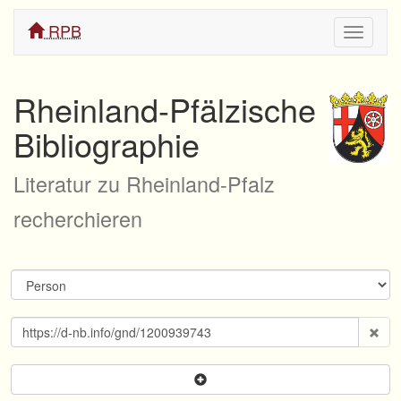
RPB
Navigati
ein/aus
Rheinland-Pfälzische
Bibliographie
Literatur zu Rheinland-Pfalz
recherchieren