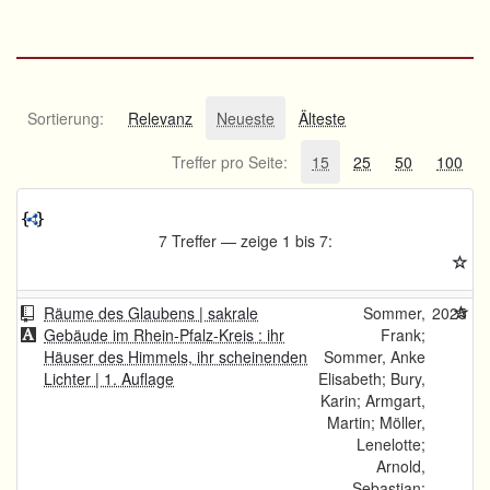
Sortierung:
Relevanz
Neueste
Älteste
Treffer pro Seite:
15
25
50
100
7 Treffer — zeige 1 bis 7:
Räume des Glaubens | sakrale
Sommer,
2025
Gebäude im Rhein-Pfalz-Kreis : ihr
Frank;
Häuser des Himmels, ihr scheinenden
Sommer, Anke
Lichter | 1. Auflage
Elisabeth; Bury,
Karin; Armgart,
Martin; Möller,
Lenelotte;
Arnold,
Sebastian;