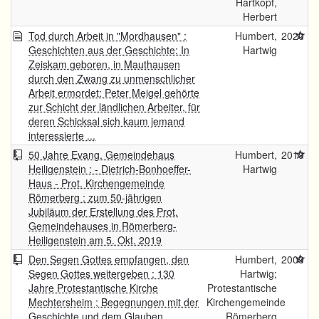
Hartkopf,
Herbert
Tod durch Arbeit in "Mordhausen" :
Humbert,
2020
Geschichten aus der Geschichte: In
Hartwig
Zeiskam geboren, in Mauthausen
durch den Zwang zu unmenschlicher
Arbeit ermordet: Peter Meigel gehörte
zur Schicht der ländlichen Arbeiter, für
deren Schicksal sich kaum jemand
interessierte ...
50 Jahre Evang. Gemeindehaus
Humbert,
2019
Heiligenstein : - Dietrich-Bonhoeffer-
Hartwig
Haus - Prot. Kirchengemeinde
Römerberg : zum 50-jährigen
Jubiläum der Erstellung des Prot.
Gemeindehauses in Römerberg-
Heiligenstein am 5. Okt. 2019
Den Segen Gottes empfangen, den
Humbert,
2009
Segen Gottes weitergeben : 130
Hartwig;
Jahre Protestantische Kirche
Protestantische
Mechtersheim ; Begegnungen mit der
Kirchengemeinde
Geschichte und dem Glauben
Römerberg