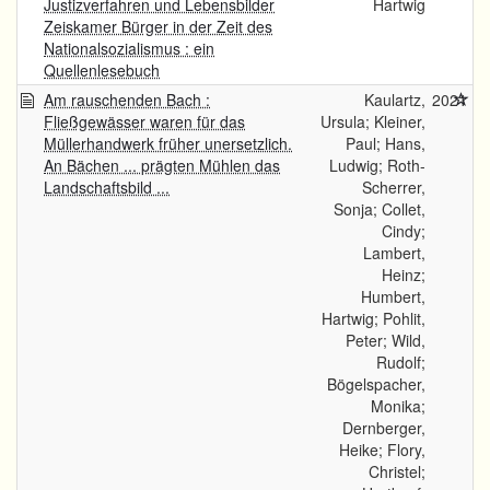
Justizverfahren und Lebensbilder
Hartwig
Zeiskamer Bürger in der Zeit des
Nationalsozialismus : ein
Quellenlesebuch
Am rauschenden Bach :
Kaulartz,
2021
Fließgewässer waren für das
Ursula; Kleiner,
Müllerhandwerk früher unersetzlich.
Paul; Hans,
An Bächen ... prägten Mühlen das
Ludwig; Roth-
Landschaftsbild ...
Scherrer,
Sonja; Collet,
Cindy;
Lambert,
Heinz;
Humbert,
Hartwig; Pohlit,
Peter; Wild,
Rudolf;
Bögelspacher,
Monika;
Dernberger,
Heike; Flory,
Christel;