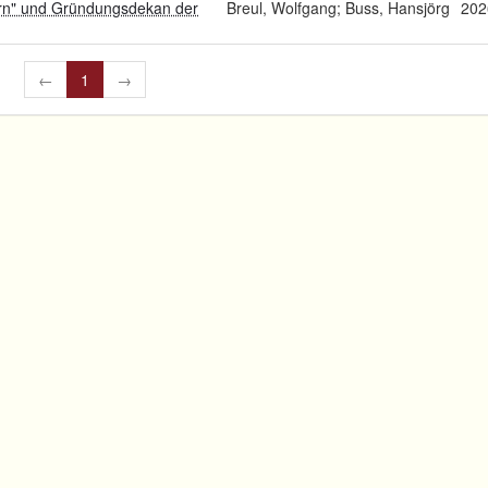
ern" und Gründungsdekan der
Breul, Wolfgang; Buss, Hansjörg
202
←
1
→