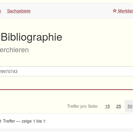
n
Sachgebiete
Merklis
Bibliographie
herchieren
Treffer pro Seite:
15
25
50
1 Treffer — zeige 1 bis 1: