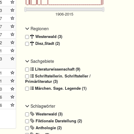
5
3
7
7
Regionen
7
Westerwald (3)
2
Diez,Stadt (2)
1
3
Sachgebiete
Literaturwissenschaft (9)
1
Schriftstellerin. Schriftsteller /
1
Primärliteratur (3)
Märchen. Sage. Legende (1)
0
6
6
Schlagwörter
Westerwald (3)
Fiktionale Darstellung (2)
Anthologie (2)