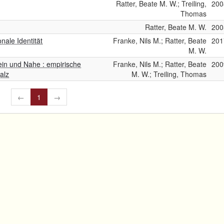
Ratter, Beate M. W.; Treiling,
200
Thomas
Ratter, Beate M. W.
200
nale Identität
Franke, Nils M.; Ratter, Beate
201
M. W.
in und Nahe : empirische
Franke, Nils M.; Ratter, Beate
200
alz
M. W.; Treiling, Thomas
←
1
→