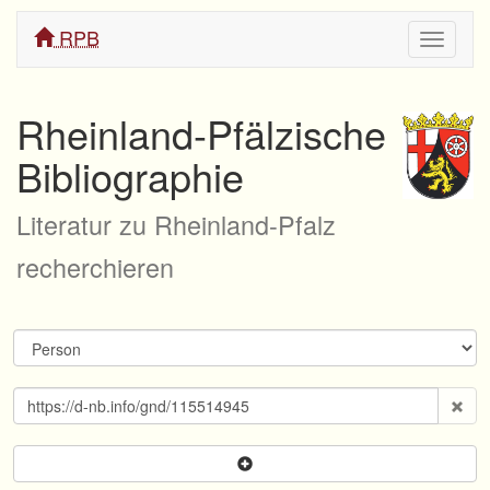
RPB
Navigati
ein/aus
Rheinland-Pfälzische
Bibliographie
Literatur zu Rheinland-Pfalz
recherchieren