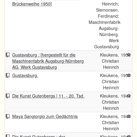
Brückenweihe 1950]
Heinrich;
Siemonsen,
Ferdinand;
Maschinenfabrik
Augsburg-
Nürnberg.
Werk
Gustavsburg
Gustavsburg : [hergestellt für die
Kleukens,
1950
Maschinenfabrik Augsburg-Nürnberg
Christian
AG, Werk Gustavsburg
Heinrich
Gustavsburg.
Kleukens,
1950
Christian
Heinrich
Die Kunst Gutenbergs | 11. - 20. Tsd.
Kleukens,
1943
Christian
Heinrich
Maya Sangiorgio zum Gedächtnis
Kleukens,
1940
Christian
Heinrich
Die Kunst Gutenbergs : der
Kleukens,
1940