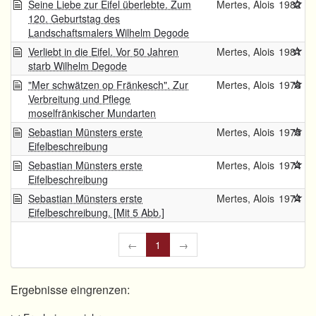
Seine Liebe zur Eifel überlebte. Zum
Mertes, Alois
1982
120. Geburtstag des
Landschaftsmalers Wilhelm Degode
Verliebt in die Eifel. Vor 50 Jahren
Mertes, Alois
1981
starb Wilhelm Degode
"Mer schwätzen op Fränkesch". Zur
Mertes, Alois
1978
Verbreitung und Pflege
moselfränkischer Mundarten
Sebastian Münsters erste
Mertes, Alois
1975
Eifelbeschreibung
Sebastian Münsters erste
Mertes, Alois
1974
Eifelbeschreibung
Sebastian Münsters erste
Mertes, Alois
1974
Eifelbeschreibung. [Mit 5 Abb.]
←
1
→
Ergebnisse eingrenzen: