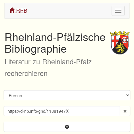
RPB
Navigati
ein/aus
Rheinland-Pfälzische
Bibliographie
Literatur zu Rheinland-Pfalz
recherchieren