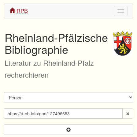
RPB
Navigati
ein/aus
Rheinland-Pfälzische
Bibliographie
Literatur zu Rheinland-Pfalz
recherchieren