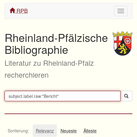
RPB
Navigati
ein/aus
Rheinland-Pfälzische
Bibliographie
Literatur zu Rheinland-Pfalz
recherchieren
Sortierung:
Relevanz
Neueste
Älteste