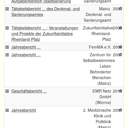
Aufgabenbereich Stadtsanierung
Sanierungsamt
Tätigkeitsbericht ... des Denkmal- und
Mainz.
2007
Sanierungsamtes
Denkmal- und
Sanierungsamt
Tätigkeitsbericht ... : Veranstaltungen
Zukunftsinitiative
2009
und Projekte der Zukunftsinitiative
Rheinland-
Rheinland-Pfalz
Pfalz
Jahresbericht ...
FemMA e.V.
2009
Jahresbericht ...
Zentrum für
2007
Selbstbestimmtes
Leben
Behinderter
Menschen
(Mainz)
Geschäftsbericht ...
EWR Netz
2010
GmbH
(Worms)
Jahresbericht
2. Medizinische
2007
Klinik und
Poliklinik
(Mainz)