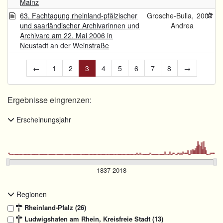
Mainz
63. Fachtagung rheinland-pfälzischer
Grosche-Bulla,
2007
und saarländischer Archivarinnen und
Andrea
Archivare am 22. Mai 2006 in
Neustadt an der Weinstraße
←
1
2
3
4
5
6
7
8
→
Ergebnisse eingrenzen:
Erscheinungsjahr
Regionen
Rheinland-Pfalz (26)
Ludwigshafen am Rhein, Kreisfreie Stadt (13)