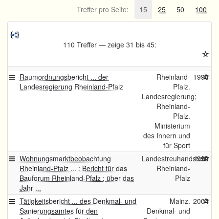
Treffer pro Seite:
15
25
50
100
110 Treffer — zeige 31 bis 45:
Raumordnungsbericht ... der
Rheinland-
1998
Landesregierung Rheinland-Pfalz
Pfalz.
Landesregierung;
Rheinland-
Pfalz.
Ministerium
des Innern und
für Sport
Wohnungsmarktbeobachtung
Landestreuhandstelle
1999
Rheinland-Pfalz ... : Bericht für das
Rheinland-
Bauforum Rheinland-Pfalz ; über das
Pfalz
Jahr ...
Tätigkeitsbericht ... des Denkmal- und
Mainz.
2004
Sanierungsamtes für den
Denkmal- und