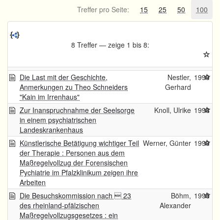
Treffer pro Seite:
15
25
50
100
8 Treffer — zeige 1 bis 8:
Die Last mit der Geschichte,
Nestler,
1999
Anmerkungen zu Theo Schneiders
Gerhard
"Kain im Irrenhaus"
Zur Inanspruchnahme der Seelsorge
Knoll, Ulrike
1998
in einem psychiatrischen
Landeskrankenhaus
Künstlerische Betätigung wichtiger Teil
Werner, Günter
1999
der Therapie : Personen aus dem
Maßregelvollzug der Forensischen
Pychiatrie im Pfalzklinikum zeigen ihre
Arbeiten
Die Besuchskommission nach  23
Böhm,
1995
des rheinland-pfälzischen
Alexander
Maßregelvollzugsgesetzes : ein