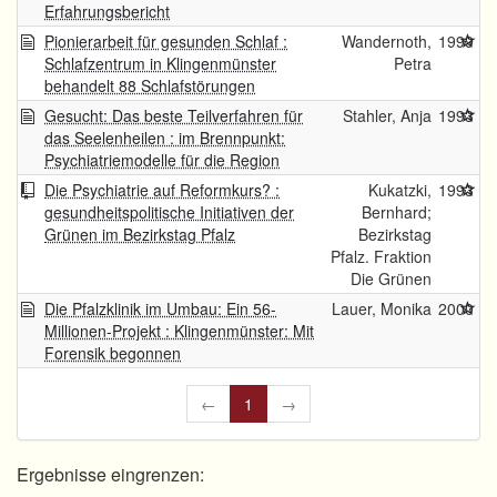
Erfahrungsbericht
Pionierarbeit für gesunden Schlaf :
Wandernoth,
1999
Schlafzentrum in Klingenmünster
Petra
behandelt 88 Schlafstörungen
Gesucht: Das beste Teilverfahren für
Stahler, Anja
1993
das Seelenheilen : im Brennpunkt:
Psychiatriemodelle für die Region
Die Psychiatrie auf Reformkurs? :
Kukatzki,
1993
gesundheitspolitische Initiativen der
Bernhard;
Grünen im Bezirkstag Pfalz
Bezirkstag
Pfalz. Fraktion
Die Grünen
Die Pfalzklinik im Umbau: Ein 56-
Lauer, Monika
2000
Millionen-Projekt : Klingenmünster: Mit
Forensik begonnen
←
1
→
Ergebnisse eingrenzen: