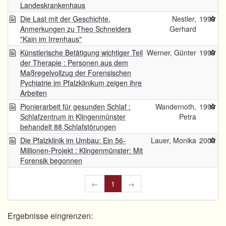
Landeskrankenhaus
Die Last mit der Geschichte,
Nestler,
1999
Anmerkungen zu Theo Schneiders
Gerhard
"Kain im Irrenhaus"
Künstlerische Betätigung wichtiger Teil
Werner, Günter
1999
der Therapie : Personen aus dem
Maßregelvollzug der Forensischen
Pychiatrie im Pfalzklinikum zeigen ihre
Arbeiten
Pionierarbeit für gesunden Schlaf :
Wandernoth,
1999
Schlafzentrum in Klingenmünster
Petra
behandelt 88 Schlafstörungen
Die Pfalzklinik im Umbau: Ein 56-
Lauer, Monika
2000
Millionen-Projekt : Klingenmünster: Mit
Forensik begonnen
←
1
→
Ergebnisse eingrenzen: