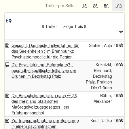
Treffer pro Seite:
15
25
50
100
8 Treffer — zeige 1 bis 8:
Gesucht: Das beste Teilverfahren für
Stahler, Anja
1993
das Seelenheilen : im Brennpunkt:
Psychiatriemodelle für die Region
Die Psychiatrie auf Reformkurs? :
Kukatzki,
1993
gesundheitspolitische Initiativen der
Bernhard;
Grünen im Bezirkstag Pfalz
Bezirkstag
Pfalz. Fraktion
Die Grünen
Die Besuchskommission nach  23
Böhm,
1995
des rheinland-pfälzischen
Alexander
Maßregelvollzugsgesetzes : ein
Erfahrungsbericht
Zur Inanspruchnahme der Seelsorge
Knoll, Ulrike
1998
in einem psychiatrischen