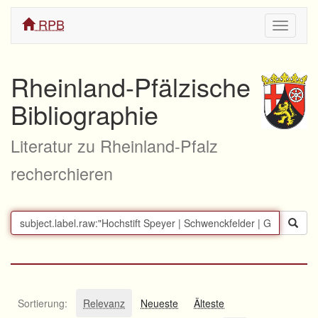
RPB
Navigati
ein/aus
Rheinland-Pfälzische
Bibliographie
Literatur zu Rheinland-Pfalz
recherchieren
Sortierung:
Relevanz
Neueste
Älteste