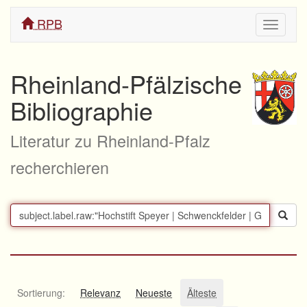
RPB
Navigati
ein/aus
Rheinland-Pfälzische
Bibliographie
Literatur zu Rheinland-Pfalz
recherchieren
Sortierung:
Relevanz
Neueste
Älteste