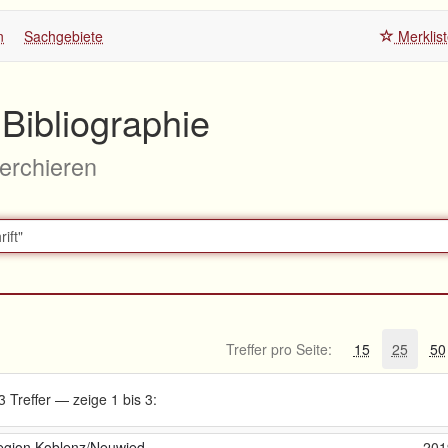
n
Sachgebiete
Merklis
Bibliographie
herchieren
Treffer pro Seite:
15
25
50
3 Treffer — zeige 1 bis 3:
 Region Koblenz/Neuwied
201