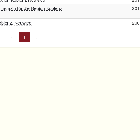
magazin für die Region Koblenz
201
Koblenz, Neuwied
200
←
1
→