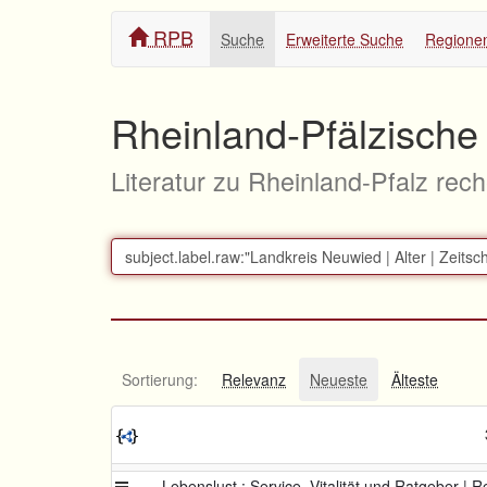
RPB
Suche
Erweiterte Suche
Regione
Rheinland-Pfälzische 
Literatur zu Rheinland-Pfalz rec
Sortierung:
Relevanz
Neueste
Älteste
Lebenslust : Service, Vitalität und Ratgeber |