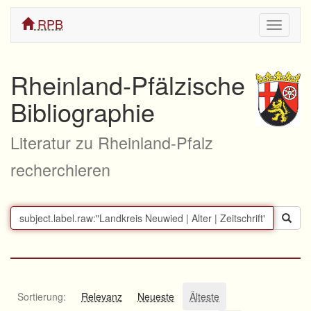
RPB
Navigati
ein/aus
Rheinland-Pfälzische
Bibliographie
Literatur zu Rheinland-Pfalz
recherchieren
Sortierung:
Relevanz
Neueste
Älteste