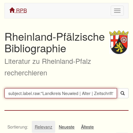
RPB
Navigati
ein/aus
Rheinland-Pfälzische
Bibliographie
Literatur zu Rheinland-Pfalz
recherchieren
Sortierung:
Relevanz
Neueste
Älteste