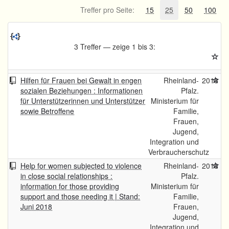
Treffer pro Seite:
15
25
50
100
3 Treffer — zeige 1 bis 3:
Hilfen für Frauen bei Gewalt in engen
Rheinland-
2018
sozialen Beziehungen : Informationen
Pfalz.
für Unterstützerinnen und Unterstützer
Ministerium für
sowie Betroffene
Familie,
Frauen,
Jugend,
Integration und
Verbraucherschutz
Help for women subjected to violence
Rheinland-
2018
in close social relationships :
Pfalz.
information for those providing
Ministerium für
support and those needing it | Stand:
Familie,
Juni 2018
Frauen,
Jugend,
Integration und