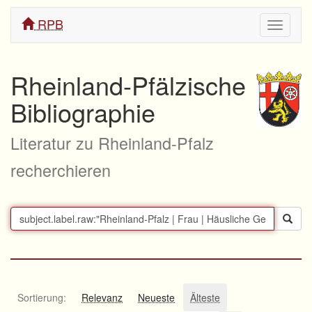
RPB
Navigati
ein/aus
Rheinland-Pfälzische
Bibliographie
Literatur zu Rheinland-Pfalz
recherchieren
Sortierung:
Relevanz
Neueste
Älteste