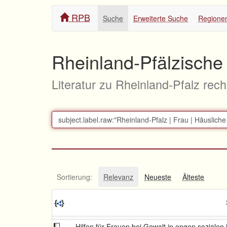
RPB
Suche
Erweiterte Suche
Regione
Rheinland-Pfälzische 
Literatur zu Rheinland-Pfalz rec
Sortierung:
Relevanz
Neueste
Älteste
Hilfen für Frauen bei Gewalt in engen sozialen