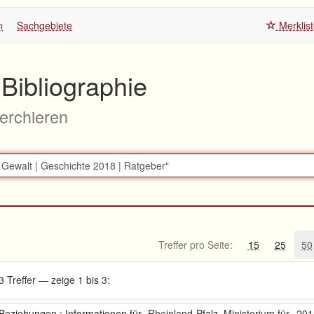
n
Sachgebiete
Merklis
Bibliographie
herchieren
Treffer pro Seite:
15
25
50
3 Treffer — zeige 1 bis 3:
 Beziehungen : Informationen für
Rheinland-Pfalz. Ministerium für
201