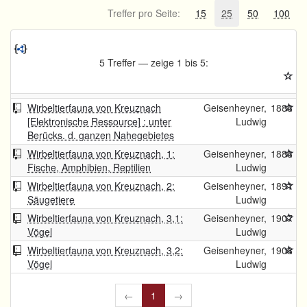
Treffer pro Seite:
15
25
50
100
5 Treffer — zeige 1 bis 5:
Wirbeltierfauna von Kreuznach
Geisenheyner,
1888
[Elektronische Ressource] : unter
Ludwig
Berücks. d. ganzen Nahegebietes
Wirbeltierfauna von Kreuznach, 1:
Geisenheyner,
1888
Fische, Amphibien, Reptilien
Ludwig
Wirbeltierfauna von Kreuznach, 2:
Geisenheyner,
1891
Säugetiere
Ludwig
Wirbeltierfauna von Kreuznach, 3,1:
Geisenheyner,
1907
Vögel
Ludwig
Wirbeltierfauna von Kreuznach, 3,2:
Geisenheyner,
1908
Vögel
Ludwig
←
1
→