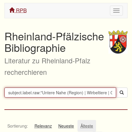
RPB
Navigati
ein/aus
Rheinland-Pfälzische
Bibliographie
Literatur zu Rheinland-Pfalz
recherchieren
Sortierung:
Relevanz
Neueste
Älteste