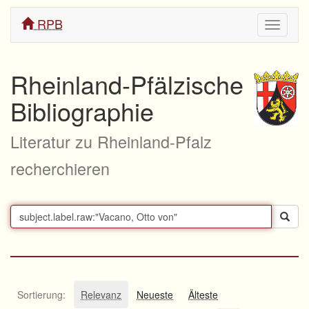
RPB
Navigati
ein/aus
Rheinland-Pfälzische
Bibliographie
Literatur zu Rheinland-Pfalz
recherchieren
Sortierung:
Relevanz
Neueste
Älteste