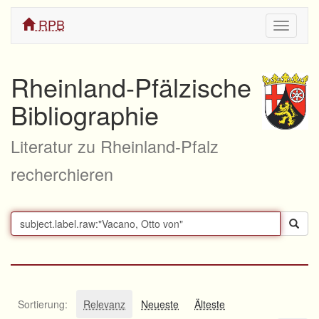
RPB
Navigati
ein/aus
Rheinland-Pfälzische
Bibliographie
Literatur zu Rheinland-Pfalz
recherchieren
Sortierung:
Relevanz
Neueste
Älteste