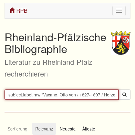
RPB
Navigati
ein/aus
Rheinland-Pfälzische
Bibliographie
Literatur zu Rheinland-Pfalz
recherchieren
Sortierung:
Relevanz
Neueste
Älteste