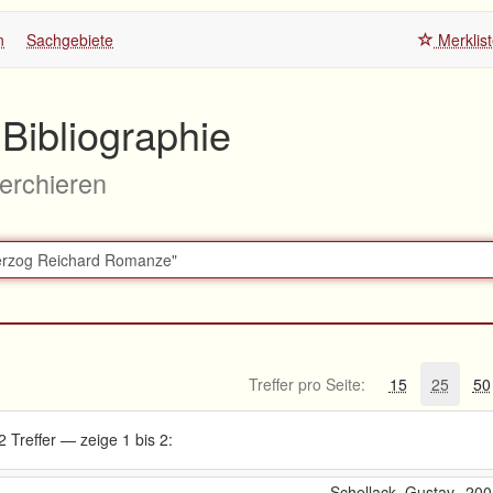
n
Sachgebiete
Merklis
Bibliographie
herchieren
Treffer pro Seite:
15
25
50
2 Treffer — zeige 1 bis 2:
Schellack, Gustav
200