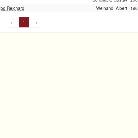
zog Reichard
Weinand, Albert
196
←
1
→