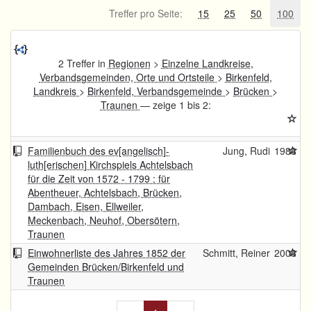
Treffer pro Seite:
15
25
50
100
2 Treffer in
Regionen
>
Einzelne Landkreise,
Verbandsgemeinden, Orte und Ortsteile
>
Birkenfeld,
Landkreis
>
Birkenfeld, Verbandsgemeinde
>
Brücken
>
Traunen
— zeige 1 bis 2:
Familienbuch des ev[angelisch]-
Jung, Rudi
1988
luth[erischen] Kirchspiels Achtelsbach
für die Zeit von 1572 - 1799 : für
Abentheuer, Achtelsbach, Brücken,
Dambach, Eisen, Ellweiler,
Meckenbach, Neuhof, Obersötern,
Traunen
Einwohnerliste des Jahres 1852 der
Schmitt, Reiner
2008
Gemeinden Brücken/Birkenfeld und
Traunen