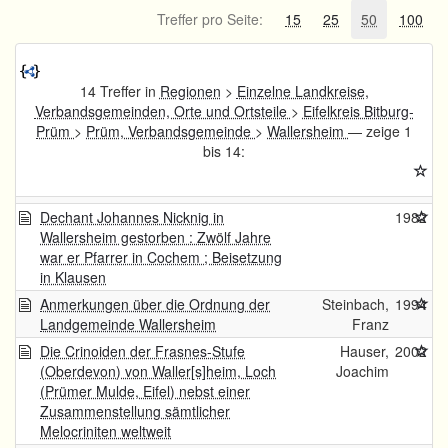
Treffer pro Seite:
15
25
50
100
14 Treffer in
Regionen
>
Einzelne Landkreise,
Verbandsgemeinden, Orte und Ortsteile
>
Eifelkreis Bitburg-
Prüm
>
Prüm, Verbandsgemeinde
>
Wallersheim
— zeige 1
bis 14:
Dechant Johannes Nicknig in
1982
Wallersheim gestorben : Zwölf Jahre
war er Pfarrer in Cochem ; Beisetzung
in Klausen
Anmerkungen über die Ordnung der
Steinbach,
1994
Landgemeinde Wallersheim
Franz
Die Crinoiden der Frasnes-Stufe
Hauser,
2002
(Oberdevon) von Waller[s]heim, Loch
Joachim
(Prümer Mulde, Eifel) nebst einer
Zusammenstellung sämtlicher
Melocriniten weltweit