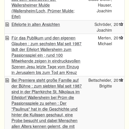
Wallersheimer Mulde
Hauser,
(Wallersheim/Loch, Prümer Mulde;
Joachim
Eifel)
Eifelorte in alten Ansichten
Schröder,
2013
Joachim
Für das Publikum und den eigenen
Merten,
2013
Glauben : zum sechsten Mal seit 1987
Michael
lädt der Eifelort Wallersheim zum
Passionsspiel ein ; rund 100
Mitwirkende zeigen in eindrucksvollen
Szenen Jesu letzte Tage vom Einzug
in Jerusalem bis zum Tod am Kreuz
Bei Premiere steht große Familie auf
Bettscheider,
2018
der Bühne : zum siebten Mal seit 1987
Brigitte
sind in der Pfarrkirche St. Nikolaus im
Eifeldorf Wallersheim bei Prüm die
Passionsspiele zu sehen : Der
"Paulinus" hat in die Geschichte und
hinter die Kulissen geschaut, eine
Probe besucht und dabei Menschen
allen Alters kennen gelernt, die mit