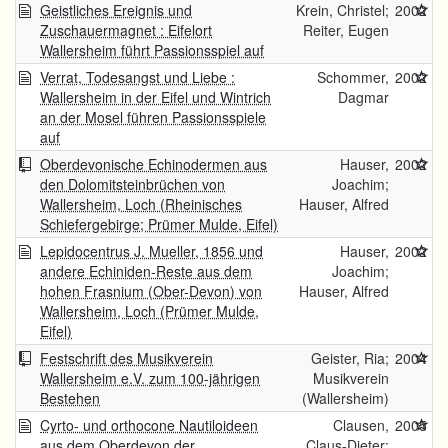
Geistliches Ereignis und
Krein, Christel;
2002
Zuschauermagnet : Eifelort
Reiter, Eugen
Wallersheim führt Passionsspiel auf
Verrat, Todesangst und Liebe :
Schommer,
2002
Wallersheim in der Eifel und Wintrich
Dagmar
an der Mosel führen Passionsspiele
auf
Oberdevonische Echinodermen aus
Hauser,
2002
den Dolomitsteinbrüchen von
Joachim;
Wallersheim, Loch (Rheinisches
Hauser, Alfred
Schiefergebirge; Prümer Mulde, Eifel)
Lepidocentrus J. Mueller, 1856 und
Hauser,
2002
andere Echiniden-Reste aus dem
Joachim;
hohen Frasnium (Ober-Devon) von
Hauser, Alfred
Wallersheim, Loch (Prümer Mulde,
Eifel)
Festschrift des Musikverein
Geister, Ria;
2004
Wallersheim e.V. zum 100-jährigen
Musikverein
Bestehen
(Wallersheim)
Cyrto- und orthocone Nautiloideen
Clausen,
2005
aus dem Oberdevon der
Claus-Dieter;