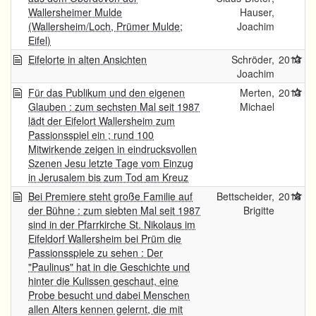
Wallersheimer Mulde
Hauser,
(Wallersheim/Loch, Prümer Mulde;
Joachim
Eifel)
Eifelorte in alten Ansichten
Schröder,
2013
Joachim
Für das Publikum und den eigenen
Merten,
2013
Glauben : zum sechsten Mal seit 1987
Michael
lädt der Eifelort Wallersheim zum
Passionsspiel ein ; rund 100
Mitwirkende zeigen in eindrucksvollen
Szenen Jesu letzte Tage vom Einzug
in Jerusalem bis zum Tod am Kreuz
Bei Premiere steht große Familie auf
Bettscheider,
2018
der Bühne : zum siebten Mal seit 1987
Brigitte
sind in der Pfarrkirche St. Nikolaus im
Eifeldorf Wallersheim bei Prüm die
Passionsspiele zu sehen : Der
"Paulinus" hat in die Geschichte und
hinter die Kulissen geschaut, eine
Probe besucht und dabei Menschen
allen Alters kennen gelernt, die mit