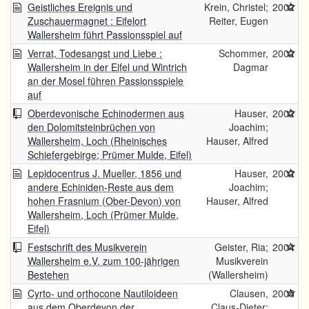
Geistliches Ereignis und
Krein, Christel;
2002
Zuschauermagnet : Eifelort
Reiter, Eugen
Wallersheim führt Passionsspiel auf
Verrat, Todesangst und Liebe :
Schommer,
2002
Wallersheim in der Eifel und Wintrich
Dagmar
an der Mosel führen Passionsspiele
auf
Oberdevonische Echinodermen aus
Hauser,
2002
den Dolomitsteinbrüchen von
Joachim;
Wallersheim, Loch (Rheinisches
Hauser, Alfred
Schiefergebirge; Prümer Mulde, Eifel)
Lepidocentrus J. Mueller, 1856 und
Hauser,
2002
andere Echiniden-Reste aus dem
Joachim;
hohen Frasnium (Ober-Devon) von
Hauser, Alfred
Wallersheim, Loch (Prümer Mulde,
Eifel)
Festschrift des Musikverein
Geister, Ria;
2004
Wallersheim e.V. zum 100-jährigen
Musikverein
Bestehen
(Wallersheim)
Cyrto- und orthocone Nautiloideen
Clausen,
2005
aus dem Oberdevon der
Claus-Dieter;