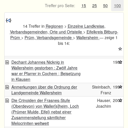
Treffer pro Seite:
15
25
50
100
14 Treffer in
Regionen
>
Einzelne Landkreise,
Verbandsgemeinden, Orte und Ortsteile
>
Eifelkreis Bitburg-
Prüm
>
Prüm, Verbandsgemeinde
>
Wallersheim
— zeige 1
bis 14:
Dechant Johannes Nicknig in
1982
Wallersheim gestorben : Zwölf Jahre
war er Pfarrer in Cochem ; Beisetzung
in Klausen
Anmerkungen über die Ordnung der
Steinbach,
1994
Landgemeinde Wallersheim
Franz
Die Crinoiden der Frasnes-Stufe
Hauser,
2002
(Oberdevon) von Waller[s]heim, Loch
Joachim
(Prümer Mulde, Eifel) nebst einer
Zusammenstellung sämtlicher
Melocriniten weltweit