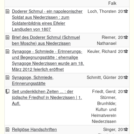
Falk
Doderer Schmul - ein napoleonischer
Loch, Thorsten
2012
Soldat aus Niederzissen : zum
Soldatenbildnis eines Eifeler
Landjuden von 1807
Brief des Doderer Schmul (Schmuel
Riemer,
2012
ben Mosche) aus Niederzissen
Nathanael
Synagoge - Schmiede - Erinnerungs-
Keuler, Richard
2012
und Begegnungsstätte : ehemalige
Synagoge Niederzissen wurde am 18.
März 2012 feierlich eröffnet
Synagoge, Schmiede,
Schmitt, Günter
2012
Erinnerungsstätte
Seit undenklichen Zeiten ... : der
Friedt, Gerd;
2012
jüdische Friedhof in Niederzissen | 1.
Stürmer,
Aufl.
Brunhilde;
Kultur- und
Heimatverein
Niederzissen
Religiöse Handschriften
Singer,
2012