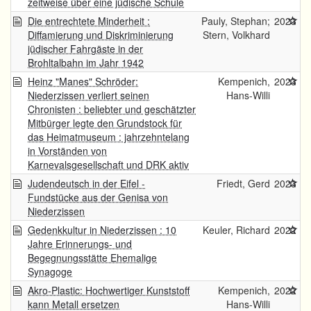
zeitweise über eine jüdische Schule
Die entrechtete Minderheit :
Pauly, Stephan;
2023
Diffamierung und Diskriminierung
Stern, Volkhard
jüdischer Fahrgäste in der
Brohltalbahn im Jahr 1942
Heinz "Manes" Schröder:
Kempenich,
2023
Niederzissen verliert seinen
Hans-Willi
Chronisten : beliebter und geschätzter
Mitbürger legte den Grundstock für
das Heimatmuseum : jahrzehntelang
in Vorständen von
Karnevalsgesellschaft und DRK aktiv
Judendeutsch in der Eifel -
Friedt, Gerd
2023
Fundstücke aus der Genisa von
Niederzissen
Gedenkkultur in Niederzissen : 10
Keuler, Richard
2022
Jahre Erinnerungs- und
Begegnungsstätte Ehemalige
Synagoge
Akro-Plastic: Hochwertiger Kunststoff
Kempenich,
2022
kann Metall ersetzen
Hans-Willi