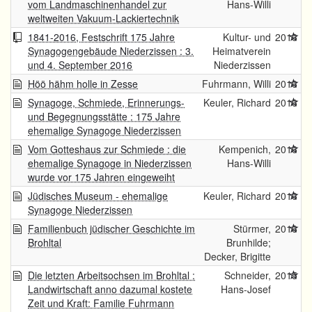
vom Landmaschinenhandel zur
Hans-Willi
weltweiten Vakuum-Lackiertechnik
1841-2016, Festschrift 175 Jahre
Kultur- und
2016
Synagogengebäude Niederzissen : 3.
Heimatverein
und 4. September 2016
Niederzissen
Höö hähm holle in Zesse
Fuhrmann, Willi
2016
Synagoge, Schmiede, Erinnerungs-
Keuler, Richard
2016
und Begegnungsstätte : 175 Jahre
ehemalige Synagoge Niederzissen
Vom Gotteshaus zur Schmiede : die
Kempenich,
2016
ehemalige Synagoge in Niederzissen
Hans-Willi
wurde vor 175 Jahren eingeweiht
Jüdisches Museum - ehemalige
Keuler, Richard
2016
Synagoge Niederzissen
Familienbuch jüdischer Geschichte im
Stürmer,
2016
Brohltal
Brunhilde;
Decker, Brigitte
Die letzten Arbeitsochsen im Brohltal :
Schneider,
2015
Landwirtschaft anno dazumal kostete
Hans-Josef
Zeit und Kraft: Familie Fuhrmann