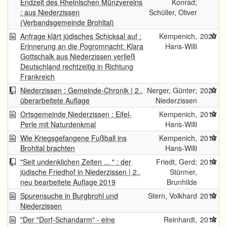
Endzeit des Rheinischen Münzvereins
Konrad;
: aus Niederzissen
Schüller, Oliver
(Verbandsgemeinde Brohltal)
Anfrage klärt jüdisches Schicksal auf :
Kempenich,
2020
Erinnerung an die Pogromnacht: Klara
Hans-Willi
Gottschalk aus Niederzissen verließ
Deutschland rechtzeitig in Richtung
Frankreich
Niederzissen : Gemeinde-Chronik | 2.,
Nerger, Günter;
2020
überarbeitete Auflage
Niederzissen
Ortsgemeinde Niederzissen : Eifel-
Kempenich,
2019
Perle mit Naturdenkmal
Hans-Willi
Wie Kriegsgefangene Fußball ins
Kempenich,
2019
Brohltal brachten
Hans-Willi
"Seit undenklichen Zeiten ... " : der
Friedt, Gerd;
2019
jüdische Friedhof in Niederzissen | 2.,
Stürmer,
neu bearbeitete Auflage 2019
Brunhilde
Spurensuche in Burgbrohl und
Stern, Volkhard
2019
Niederzissen
"Der "Dorf-Schandarm" - eine
Reinhardt,
2018