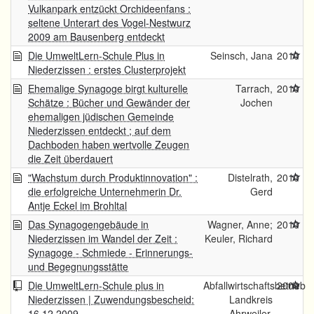
Vulkanpark entzückt Orchideenfans :
seltene Unterart des Vogel-Nestwurz
2009 am Bausenberg entdeckt
Die UmweltLern-Schule Plus in
Seinsch, Jana
2010
Niederzissen : erstes Clusterprojekt
Ehemalige Synagoge birgt kulturelle
Tarrach,
2010
Schätze : Bücher und Gewänder der
Jochen
ehemaligen jüdischen Gemeinde
Niederzissen entdeckt ; auf dem
Dachboden haben wertvolle Zeugen
die Zeit überdauert
"Wachstum durch Produktinnovation" :
Distelrath,
2010
die erfolgreiche Unternehmerin Dr.
Gerd
Antje Eckel im Brohltal
Das Synagogengebäude in
Wagner, Anne;
2010
Niederzissen im Wandel der Zeit :
Keuler, Richard
Synagoge - Schmiede - Erinnerungs-
und Begegnungsstätte
Die UmweltLern-Schule plus in
Abfallwirtschaftsbetrieb
2009
Niederzissen | Zuwendungsbescheid:
Landkreis
16.12.2009
Ahrweiler.