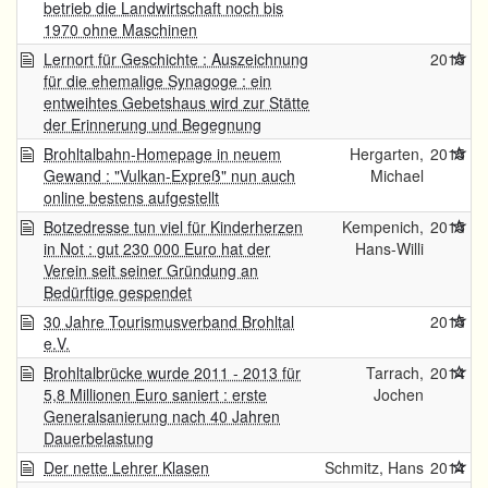
betrieb die Landwirtschaft noch bis
1970 ohne Maschinen
Lernort für Geschichte : Auszeichnung
2015
für die ehemalige Synagoge : ein
entweihtes Gebetshaus wird zur Stätte
der Erinnerung und Begegnung
Brohltalbahn-Homepage in neuem
Hergarten,
2015
Gewand : "Vulkan-Expreß" nun auch
Michael
online bestens aufgestellt
Botzedresse tun viel für Kinderherzen
Kempenich,
2015
in Not : gut 230 000 Euro hat der
Hans-Willi
Verein seit seiner Gründung an
Bedürftige gespendet
30 Jahre Tourismusverband Brohltal
2015
e.V.
Brohltalbrücke wurde 2011 - 2013 für
Tarrach,
2014
5,8 Millionen Euro saniert : erste
Jochen
Generalsanierung nach 40 Jahren
Dauerbelastung
Der nette Lehrer Klasen
Schmitz, Hans
2014