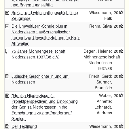
und Begegnungsstätte
Sozial- und wirtschaftsgeschichtliche
Wiesemann,
2012
Zeugnisse
Falk
Die UmweltLern-Schule plus in
Rehm, Silvia
2012
Niederzissen : außerschulischer
Lernort zur Umwelterziehung im Kreis
Ahrweiler
75 Jahre Möhnengesellschaft
Degen, Helene;
2012
Niederzissen 1937/38 e.V.
Möhnengesellschaft
Niederzissen
1937/38
Jüdische Geschichte in und um
Friedt, Gerd;
2012
Niederzissen
Stürmer,
Brunhilde
"Genisa Niederzissen" :
Weber,
2012
Projektperspektiven und Einordnung
Annette;
der Genisa Niederzissen in die
Lehnardt,
Forschungen zu den "modernen"
Andreas
Genisot
Der Textilfund
Wiesemann,
2012