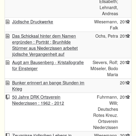
Elisabeth;
Lehnardt,
Andreas
Jüdische Druckwerke
Wiesemann,
2012
Falk
Das Schicksal hinter dem Namen
Ochs, Petra
2012
ergründen : Porträt ; Brunhilde
Stürmer aus Niederzissen arbeitet
jüdische Vergangenheit auf
Augit am Bausenberg - Kristallografie
Sievers, Rolf;
2012
für Einsteiger
Möseler, Bodo
Maria
Bunker erinnert an bange Stunden im
2012
Krieg
50 Jahre DRK Ortsverein
Fuhrmann,
2012
Niederzissen : 1962 - 2012
Willi;
Deutsches
Rotes Kreuz.
Ortsverein
Niederzissen
Zeugnisse jüdischen Lebens in
Wiesemann,
2012