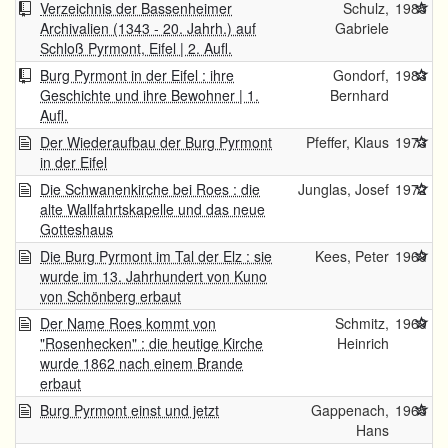
Verzeichnis der Bassenheimer
Schulz,
1985
Archivalien (1343 - 20. Jahrh.) auf
Gabriele
Schloß Pyrmont, Eifel | 2. Aufl.
Burg Pyrmont in der Eifel : ihre
Gondorf,
1983
Geschichte und ihre Bewohner | 1.
Bernhard
Aufl.
Der Wiederaufbau der Burg Pyrmont
Pfeffer, Klaus
1973
in der Eifel
Die Schwanenkirche bei Roes : die
Junglas, Josef
1972
alte Wallfahrtskapelle und das neue
Gotteshaus
Die Burg Pyrmont im Tal der Elz : sie
Kees, Peter
1969
wurde im 13. Jahrhundert von Kuno
von Schönberg erbaut
Der Name Roes kommt von
Schmitz,
1969
"Rosenhecken" : die heutige Kirche
Heinrich
wurde 1862 nach einem Brande
erbaut
Burg Pyrmont einst und jetzt
Gappenach,
1965
Hans