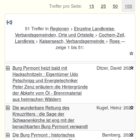
Treffer pro Seite:
15
25
50
100
51 Treffer in
Regionen
>
Einzelne Landkreise,
Verbandsgemeinden, Orte und Ortsteile
>
Cochem-Zell,
Landkreis
>
Kaisersesch, Verbandsgemeinde
>
Roes
—
zeige 1 bis 51:
Burg Pyrmont heizt bald mit
Ditzer, David
2024
Hackschnitzeln : Eigentümer Udo
Petschnigg und Energietechniker
Peter Zenz erläutern die Hintergründe
der Abkehr vom Öl - Brennmaterial
aus heimischen Wäldern
Die wunderbare Rettung des
Kugel, Heinz
2022
Kreuzritters : die Sage der
Schwanenkirche ist eng mit der
benachbarten Burg Pyrmont verwandt
Die Burg Pyrmont : historisches
Bamberg,
2022