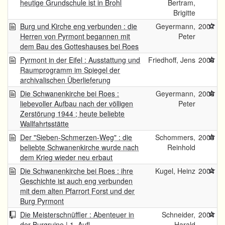
heutige Grundschule ist in Brohl
Bertram,
Brigitte
Burg und Kirche eng verbunden : die
Geyermann,
2007
Herren von Pyrmont begannen mit
Peter
dem Bau des Gotteshauses bei Roes
Pyrmont in der Eifel : Ausstattung und
Friedhoff, Jens
2006
Raumprogramm im Spiegel der
archivalischen Überlieferung
Die Schwanenkirche bei Roes :
Geyermann,
2006
liebevoller Aufbau nach der völligen
Peter
Zerstörung 1944 ; heute beliebte
Wallfahrtsstätte
Der "Sieben-Schmerzen-Weg" : die
Schommers,
2005
beliebte Schwanenkirche wurde nach
Reinhold
dem Krieg wieder neu erbaut
Die Schwanenkirche bei Roes : ihre
Kugel, Heinz
2004
Geschichte ist auch eng verbunden
mit dem alten Pfarrort Forst und der
Burg Pyrmont
Die Meisterschnüffler : Abenteuer in
Schneider,
2004
der Burgruine | 1. Aufl.
Harald