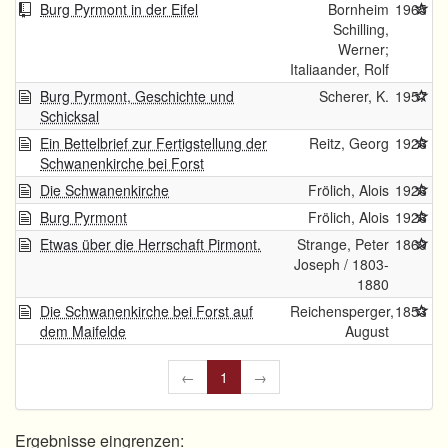
Burg Pyrmont in der Eifel
Bornheim
1965
Schilling,
Werner;
Italiaander, Rolf
Burg Pyrmont, Geschichte und
Scherer, K.
1957
Schicksal
Ein Bettelbrief zur Fertigstellung der
Reitz, Georg
1926
Schwanenkirche bei Forst
Die Schwanenkirche
Frölich, Alois
1926
Burg Pyrmont
Frölich, Alois
1926
Etwas über die Herrschaft Pirmont.
Strange, Peter
1869
Joseph / 1803-
1880
Die Schwanenkirche bei Forst auf
Reichensperger,
1853
dem Maifelde
August
←
1
→
Ergebnisse eingrenzen: