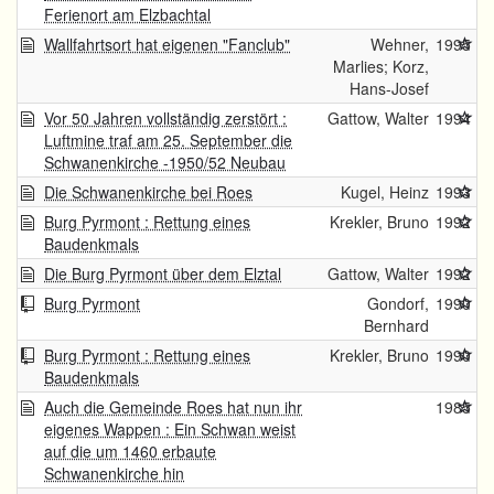
Ferienort am Elzbachtal
Wallfahrtsort hat eigenen "Fanclub"
Wehner,
1995
Marlies; Korz,
Hans-Josef
Vor 50 Jahren vollständig zerstört :
Gattow, Walter
1994
Luftmine traf am 25. September die
Schwanenkirche -1950/52 Neubau
Die Schwanenkirche bei Roes
Kugel, Heinz
1993
Burg Pyrmont : Rettung eines
Krekler, Bruno
1992
Baudenkmals
Die Burg Pyrmont über dem Elztal
Gattow, Walter
1992
Burg Pyrmont
Gondorf,
1990
Bernhard
Burg Pyrmont : Rettung eines
Krekler, Bruno
1990
Baudenkmals
Auch die Gemeinde Roes hat nun ihr
1985
eigenes Wappen : Ein Schwan weist
auf die um 1460 erbaute
Schwanenkirche hin