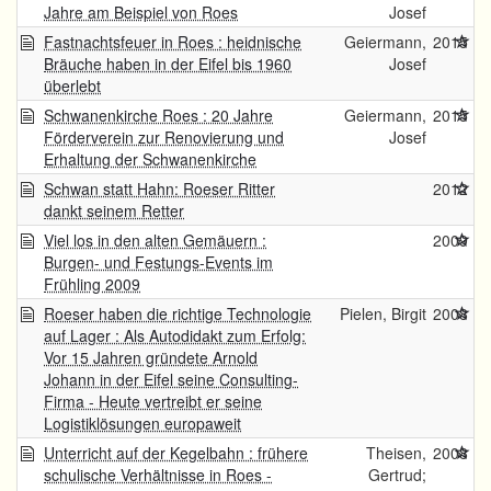
Jahre am Beispiel von Roes
Josef
Fastnachtsfeuer in Roes : heidnische
Geiermann,
2015
Bräuche haben in der Eifel bis 1960
Josef
überlebt
Schwanenkirche Roes : 20 Jahre
Geiermann,
2015
Förderverein zur Renovierung und
Josef
Erhaltung der Schwanenkirche
Schwan statt Hahn: Roeser Ritter
2012
dankt seinem Retter
Viel los in den alten Gemäuern :
2009
Burgen- und Festungs-Events im
Frühling 2009
Roeser haben die richtige Technologie
Pielen, Birgit
2008
auf Lager : Als Autodidakt zum Erfolg:
Vor 15 Jahren gründete Arnold
Johann in der Eifel seine Consulting-
Firma - Heute vertreibt er seine
Logistiklösungen europaweit
Unterricht auf der Kegelbahn : frühere
Theisen,
2008
schulische Verhältnisse in Roes -
Gertrud;