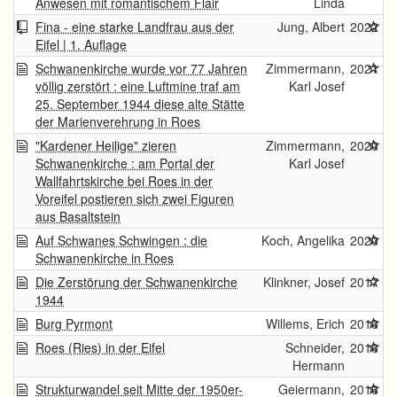
Anwesen mit romantischem Flair
Linda
Fina - eine starke Landfrau aus der
Jung, Albert
2022
Eifel | 1. Auflage
Schwanenkirche wurde vor 77 Jahren
Zimmermann,
2021
völlig zerstört : eine Luftmine traf am
Karl Josef
25. September 1944 diese alte Stätte
der Marienverehrung in Roes
"Kardener Heilige" zieren
Zimmermann,
2020
Schwanenkirche : am Portal der
Karl Josef
Wallfahrtskirche bei Roes in der
Voreifel postieren sich zwei Figuren
aus Basaltstein
Auf Schwanes Schwingen : die
Koch, Angelika
2020
Schwanenkirche in Roes
Die Zerstörung der Schwanenkirche
Klinkner, Josef
2017
1944
Burg Pyrmont
Willems, Erich
2016
Roes (Ries) in der Eifel
Schneider,
2016
Hermann
Strukturwandel seit Mitte der 1950er-
Geiermann,
2016