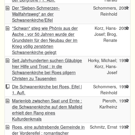
Der "Sieben-Schmerzen-
Schommers,
2001
Wallfahrtsweg" an der
Reinhold
Schwanenkirche/Eifel
"Schwan" stieg wie Phönix aus der
Korz, Hans-
2000
Asche : vor 50 Jahren wurde der
Josef; Brog,
Grundstein für den Neubau der im
Renate
Krieg völlig zerstörten
Schwanenkirche gelegt
Seit Jahrhunderten suchen Gläubige
Horky, Michael;
1999
hier Hilfe und Trost : in die
Korz, Hans-
Schwanenkirche bei Roes pilgern
Josef
Christen zu Tausenden
Die Schwanenkirche bei Roes, Eifel |
Schommers,
1999
1. Aufl.
Reinhold
Marienlob zwischen Saat und Ernte :
Pieroth,
1997
die Schwanenkirche auf dem Maifeld
Karlheinz
erhielt den Rang eines
Kulturdenkmals
Roes, eine aufstrebende Gemeinde in
Schmitz, Ernst
1997
der Vordereifel : romantischer