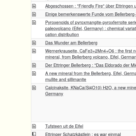
Abgeschossen : "Friendly Fire" über Ettringen
Einige bemerkenswerte Funde vom Bellerberg-
Pyroxenoids of pyroxmangite-pyroxferroite serie
paleovolcano (Eifel, Germany) : chemical variat
cation distribution
Das Wunder am Bellerberg
Wernerkrauseite, CaFe3+2Mn4+O6 : the first no
mineral, from Bellerberg volcano, Eifel, Germa
Der Ettringer Bellerberg : "Das Eldorado der M
A new mineral from the Bellerberg, Eifel, Ger
mullite and sillimanite
Calcinaksite, KNaCa(Si4O10) H2O, a new minera
Germany
Tufsteen uit de Eifel
Ettringer Schatzkästlein : es war einmal