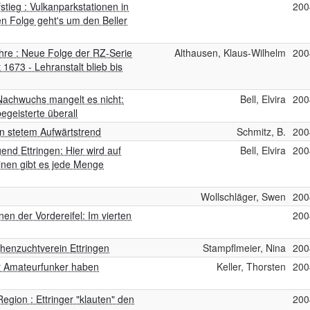
stieg : Vulkanparkstationen in
200
en Folge geht's um den Beller
Jahre : Neue Folge der RZ-Serie
Althausen, Klaus-Wilhelm
200
t 1673 - Lehranstalt blieb bis
n Nachwuchs mangelt es nicht:
Bell, Elvira
200
egeisterte überall
in stetem Aufwärtstrend
Schmitz, B.
200
end Ettringen: Hier wird auf
Bell, Elvira
200
inen gibt es jede Menge
Wollschläger, Swen
200
en der Vordereifel: Im vierten
200
henzuchtverein Ettringen
Stampflmeier, Nina
200
er Amateurfunker haben
Keller, Thorsten
200
egion : Ettringer "klauten" den
200