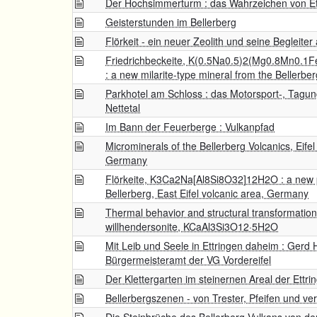
Der Hochsimmerturm : das Wahrzeichen von Ettr
Geisterstunden im Bellerberg
Flörkeit - ein neuer Zeolith und seine Begleite
Friedrichbeckeite, K(0.5Na0.5)2(Mg0.8Mn0.1
: a new milarite-type mineral from the Bellerbe
Parkhotel am Schloss : das Motorsport-, Tagun
Nettetal
Im Bann der Feuerberge : Vulkanpfad
Microminerals of the Bellerberg Volcanics, Eife
Germany
Flörkeite, K3Ca2Na[Al8Si8O32]12H2O : a new phi
Bellerberg, East Eifel volcanic area, Germany
Thermal behavior and structural transformation 
willhendersonite, KCaAl3Si3O12·5H2O
Mit Leib und Seele in Ettringen daheim : Gerd
Bürgermeisteramt der VG Vordereifel
Der Klettergarten im steinernen Areal der Ettri
Bellerbergszenen - von Trester, Pfeifen und v