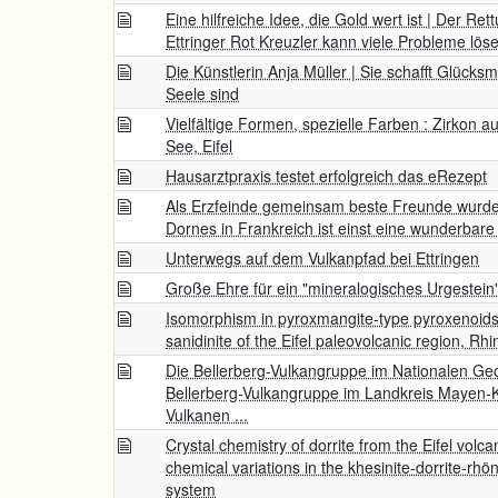
Eine hilfreiche Idee, die Gold wert ist | Der R
Ettringer Rot Kreuzler kann viele Probleme lös
Die Künstlerin Anja Müller | Sie schafft Glück
Seele sind
Vielfältige Formen, spezielle Farben : Zirkon 
See, Eifel
Hausarztpraxis testet erfolgreich das eRezept
Als Erzfeinde gemeinsam beste Freunde wurden
Dornes in Frankreich ist einst eine wunderbare
Unterwegs auf dem Vulkanpfad bei Ettringen
Große Ehre für ein "mineralogisches Urgestein" 
Isomorphism in pyroxmangite-type pyroxenoids
sanidinite of the Eifel paleovolcanic region, R
Die Bellerberg-Vulkangruppe im Nationalen Ge
Bellerberg-Vulkangruppe im Landkreis Mayen-
Vulkanen ...
Crystal chemistry of dorrite from the Eifel vol
chemical variations in the khesinite-dorrite-rhöni
system