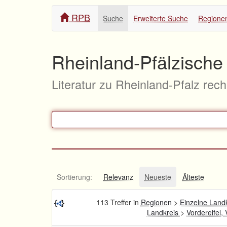
RPB
Suche
Erweiterte Suche
Regione
Rheinland-Pfälzische 
Literatur zu Rheinland-Pfalz rec
Sortierung:
Relevanz
Neueste
Älteste
113 Treffer in
Regionen
>
Einzelne Land
Landkreis
>
Vordereifel