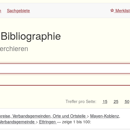
n
Sachgebiete
Merklis
Bibliographie
herchieren
Treffer pro Seite:
15
25
50
kreise, Verbandsgemeinden, Orte und Ortsteile
>
Mayen-Koblenz,
, Verbandsgemeinde
>
Ettringen
— zeige 1 bis 100: