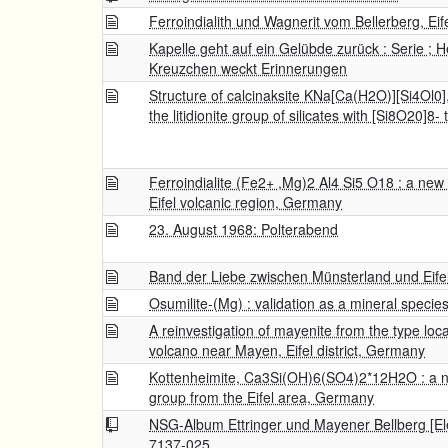
Ferroindialith und Wagnerit vom Bellerberg, Eif
Kapelle geht auf ein Gelübde zurück : Serie ;
Kreuzchen weckt Erinnerungen
Structure of calcinaksite KNa[Ca(H2O)][Si4Ol0]
the litidionite group of silicates with [Si8O20]8-
Ferroindialite (Fe2+ ,Mg)2 Al4 Si5 O18 : a new
Eifel volcanic region, Germany
23. August 1968: Polterabend
Band der Liebe zwischen Münsterland und Eife
Osumilite-(Mg) : validation as a mineral speci
A reinvestigation of mayenite from the type local
volcano near Mayen, Eifel district, Germany
Kottenheimite, Ca3Si(OH)6(SO4)2*12H2O : a ne
group from the Eifel area, Germany
NSG-Album Ettringer und Mayener Bellberg [El
7137-025