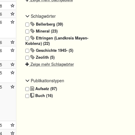
8
6
Schlagwörter
6
Bellerberg (39)
Mineral (23)
Ettringen (Landkreis Mayen-
6
Koblenz) (22)
Geschichte 1945- (5)
6
Zeolith (5)
Zeige mehr Schlagwörter
5
5
Publikationstypen
5
Aufsatz (97)
Buch (16)
5
4