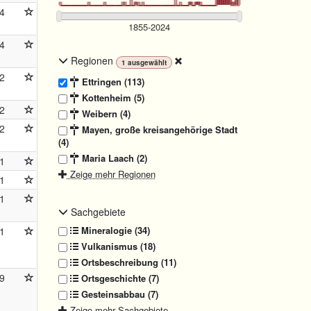
4
4
Regionen
1
ausgewählt
2
Ettringen (113)
Kottenheim (5)
2
Weibern (4)
2
Mayen, große kreisangehörige Stadt
(4)
Maria Laach (2)
1
Zeige mehr Regionen
1
1
Sachgebiete
Mineralogie (34)
1
Vulkanismus (18)
Ortsbeschreibung (11)
9
Ortsgeschichte (7)
Gesteinsabbau (7)
Zeige mehr Sachgebiete