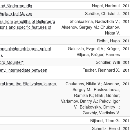
 und Niedermendig
Nagel, Hartmut
201
Vulkan bei Mayen
Schäfer, Christof J.
201
s from xenoliths of Bellerberg
Shchipalkina, Nadezhda V.;
201
ions and specific features of
Aksenov, Sergey M.; Chukanov,
Nikita V.
Reihn, Hugo
201
nstoichiometric post-spinel
Galuskin, Evgenij V.; Krüger,
201
ny
Biljana; Krüger, Hannes
icro-Mounter"
Schüller, Willi
201
many, intermediate between
Fischer, Reinhard X.
201
l from the Eifel volcanic area,
Chukanov, Nikita V.; Aksenov,
201
Sergey M.; Rastsvetaeva,
Ramiza K.; Blaß, Günter;
Varlamov, Dmitry A.; Pekov, Igor
V.; Belakovskiy, Dmitry I.;
Gurzhiy, Vladislav V.
Nijland, Timo G.
201
Schmitz, Bernd
201