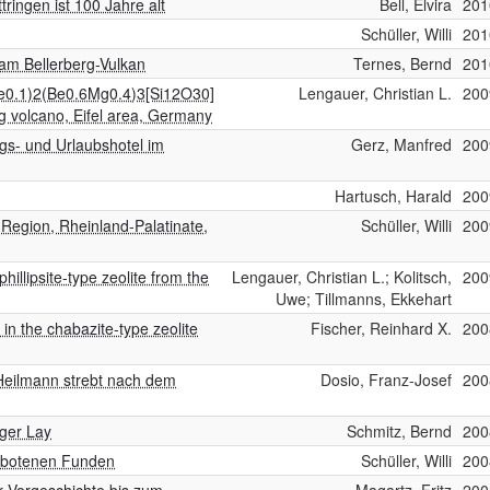
ingen ist 100 Jahre alt
Bell, Elvira
201
Schüller, Willi
201
r am Bellerberg-Vulkan
Ternes, Bernd
201
Fe0.1)2(Be0.6Mg0.4)3[Si12O30]
Lengauer, Christian L.
200
rg volcano, Eifel area, Germany
gs- und Urlaubshotel im
Gerz, Manfred
200
Hartusch, Harald
200
l Region, Rheinland-Palatinate,
Schüller, Willi
200
llipsite-type zeolite from the
Lengauer, Christian L.; Kolitsch,
200
Uwe; Tillmanns, Ekkehart
in the chabazite-type zeolite
Fischer, Reinhard X.
200
 Heilmann strebt nach dem
Dosio, Franz-Josef
200
nger Lay
Schmitz, Bernd
200
erbotenen Funden
Schüller, Willi
200