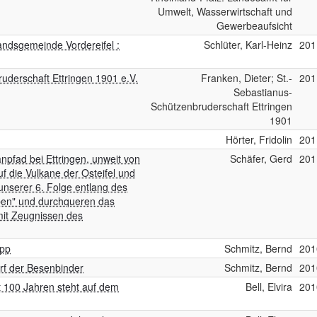
Umwelt, Wasserwirtschaft und
Gewerbeaufsicht
andsgemeinde Vordereifel :
Schlüter, Karl-Heinz
201
uderschaft Ettringen 1901 e.V.
Franken, Dieter; St.-
201
Sebastianus-
Schützenbruderschaft Ettringen
1901
Hörter, Fridolin
201
anpfad bei Ettringen, unweit von
Schäfer, Gerd
201
uf die Vulkane der Osteifel und
unserer 6. Folge entlang des
ben" und durchqueren das
mit Zeugnissen des
app
Schmitz, Bernd
201
rf der Besenbinder
Schmitz, Bernd
201
t 100 Jahren steht auf dem
Bell, Elvira
201