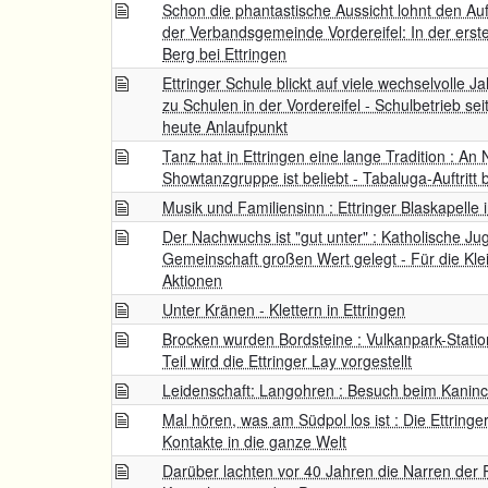
Schon die phantastische Aussicht lohnt den Auf
der Verbandsgemeinde Vordereifel: In der erst
Berg bei Ettringen
Ettringer Schule blickt auf viele wechselvolle 
zu Schulen in der Vordereifel - Schulbetrieb sei
heute Anlaufpunkt
Tanz hat in Ettringen eine lange Tradition : A
Showtanzgruppe ist beliebt - Tabaluga-Auftritt b
Musik und Familiensinn : Ettringer Blaskapelle 
Der Nachwuchs ist "gut unter" : Katholische Jug
Gemeinschaft großen Wert gelegt - Für die Kle
Aktionen
Unter Kränen - Klettern in Ettringen
Brocken wurden Bordsteine : Vulkanpark-Station
Teil wird die Ettringer Lay vorgestellt
Leidenschaft: Langohren : Besuch beim Kaninc
Mal hören, was am Südpol los ist : Die Ettring
Kontakte in die ganze Welt
Darüber lachten vor 40 Jahren die Narren der R