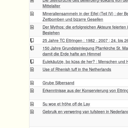
Die Steinbrüche des Bellerberg-Vulkans von de
Mittelalter
Mineraliensammeln in der Eifel (Teil IV) : der B
Zeitbomben und bizarre Gesellen
Der Mythos: die erfolgreichen Akteure feierten 
Bestehen
25 Jahre TC Ettringen : 1982 - 2007 ; 24. bis 
150 Jahre Grundsteinlegung Pfarrkirche St. Max
damit die Erde hafte am Himmel
Eulekäutzje, bo küss de her? : Menschen und H
Use of Rhenish tuff in the Netherlands
Grube Silbersand
Erkenntnisse aus der Konservierung von Ettrin
Su woe et fröhe off de Lay
Gebruik en verwering van tufsteen in Nederl