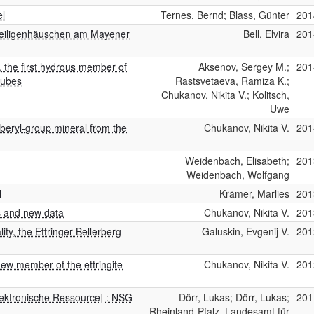
el
Ternes, Bernd; Blass, Günter
201
 Heiligenhäuschen am Mayener
Bell, Elvira
201
, the first hydrous member of
Aksenov, Sergey M.;
201
 tubes
Rastsvetaeva, Ramiza K.;
Chukanov, Nikita V.; Kolitsch,
Uwe
 beryl-group mineral from the
Chukanov, Nikita V.
201
Weidenbach, Elisabeth;
201
Weidenbach, Wolfgang
l
Krämer, Marlies
201
es and new data
Chukanov, Nikita V.
201
ity, the Ettringer Bellerberg
Galuskin, Evgenij V.
201
w member of the ettringite
Chukanov, Nikita V.
201
ektronische Ressource] : NSG
Dörr, Lukas; Dörr, Lukas;
201
Rheinland-Pfalz. Landesamt für