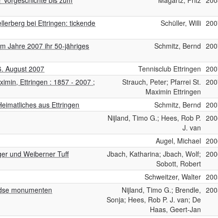
r Vorgeschichte bis zum
Magartz, Fritz
200
ellerberg bei Ettringen: tickende
Schüller, Willi
200
im Jahre 2007 ihr 50-jähriges
Schmitz, Bernd
200
26. August 2007
Tennisclub Ettringen
200
imin, Ettringen : 1857 - 2007 ;
Strauch, Peter; Pfarrei St.
200
Maximin Ettringen
eimatliches aus Ettringen
Schmitz, Bernd
200
Nijland, Timo G.; Hees, Rob P.
200
J. van
Augel, Michael
200
ger und Weiberner Tuff
Jbach, Katharina; Jbach, Wolf;
200
Sobott, Robert
Schweitzer, Walter
200
andse monumenten
Nijland, Timo G.; Brendle,
200
Sonja; Hees, Rob P. J. van; De
Haas, Geert-Jan