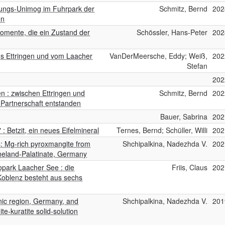
ettungs-Unimog im Fuhrpark der
Schmitz, Bernd
202
en
smomente, die ein Zustand der
Schössler, Hans-Peter
202
aus Ettringen und vom Laacher
VanDerMeersche, Eddy; Weiß,
202
Stefan
202
 : zwischen Ettringen und
Schmitz, Bernd
202
 Partnerschaft entstanden
Bauer, Sabrina
202
: Betzit, ein neues Eifelmineral
Ternes, Bernd; Schüller, Willi
202
: Mg-rich pyroxmangite from
Shchipalkina, Nadezhda V.
202
hineland-Palatinate, Germany
opark Laacher See : die
Friis, Claus
202
Koblenz besteht aus sechs
canic region, Germany, and
Shchipalkina, Nadezhda V.
201
te-kuratite solid-solution