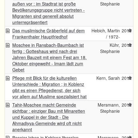
außen vor : im Stadtrat ist große
Stephanie
Bevölkerungsgruppe nicht vertreten -
Migranten sind generell absolut
unterrepräsentiert
Das muslimische Gräberfeld auf dem
Hebich, Martin
2015
Frankenthaler Hauptfriedhof
/ 1972-
Moschee in Ransbach-Baumbach ist
Kühr,
2015
fertig : Gotteshaus wird nach drei
Stephanie
Jahren Bauzeit mit einem Fest am 18.
Oktober eingeweiht - Imam lädt zum
Gebet
Pflege mit Blick für die kulturellen
Kern, Sarah
2015
Unterschiede : Migration ; in Koblenz
gibt es einen Pflegedienst, der sich
vor allem auf Muslime spezialisiert hat
Tahir-Moschee macht Gemeinde
Mersmann,
2015
sichtbar : einziger Bau mit Minaretten
Stephanie
und Kuppel in der Stadt - Die
Ahmadiyya-Gemeinde wird oft nicht
anerkannt
Bosnier leben in Koblenz liberalen
Mersmann,
2015