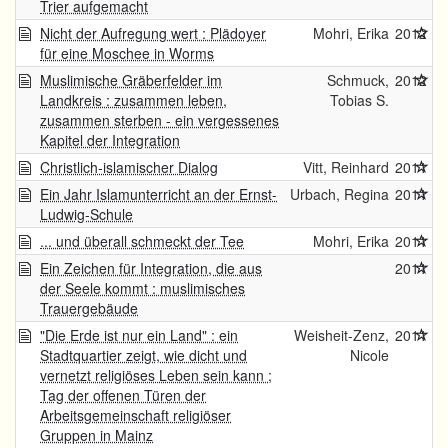
Trier aufgemacht
Nicht der Aufregung wert : Plädoyer
Mohri, Erika
2012
für eine Moschee in Worms
Muslimische Gräberfelder im
Schmuck,
2012
Landkreis : zusammen leben,
Tobias S.
zusammen sterben - ein vergessenes
Kapitel der Integration
Christlich-islamischer Dialog
Vitt, Reinhard
2011
Ein Jahr Islamunterricht an der Ernst-
Urbach, Regina
2011
Ludwig-Schule
... und überall schmeckt der Tee
Mohri, Erika
2011
Ein Zeichen für Integration, die aus
2011
der Seele kommt : muslimisches
Trauergebäude
"Die Erde ist nur ein Land" : ein
Weisheit-Zenz,
2011
Stadtquartier zeigt, wie dicht und
Nicole
vernetzt religiöses Leben sein kann ;
Tag der offenen Türen der
Arbeitsgemeinschaft religiöser
Gruppen in Mainz