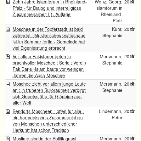
Zehn Jahre Islamforum in Rheinland-
Wenz, Georg;
2016
Pfalz - für Dialog und interreligiöse
Islamforum in
Zusammenarbeit | 1. Auflage
Rheinland-
Pfalz
Moschee in der Töpferstadt ist bald
Kühr,
2015
vollendet : Muslimisches Gotteshaus
Stephanie
ist im Sommer fertig - Gemeinde hat
viel Eigenleistung erbracht
Vor allem Pakistaner beten in
Mersmann,
2015
prachtvoller Moschee : Serie ; Verein
Stephanie
Pak Dar-ul-Islam baute vor wenigen
Jahren die Aqsa-Moschee
Moschee zieht vor allem junge Leute
Mersmann,
2015
an : in früheren Büroräumen verbirgt
Stephanie
sich Gebetsstätte für Gläubige aus
aller Welt
Bendorfs Moscheen - offen für alle :
Lindemann,
2015
ein harmonisches Zusammenleben
Peter
von Menschen unterschiedlicher
Herkunft hat schon Tradition
Muslime sind in der Politik quasi
Mersmann,
2015