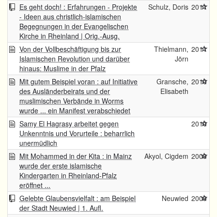
Es geht doch! : Erfahrungen - Projekte
Schulz, Doris
2011
- Ideen aus christlich-islamischen
Begegnungen in der Evangelischen
Kirche in Rheinland | Orig.-Ausg.
Von der Vollbeschäftigung bis zur
Thielmann,
2011
Islamischen Revolution und darüber
Jörn
hinaus: Muslime in der Pfalz
Mit gutem Beispiel voran : auf Initiative
Gransche,
2010
des Ausländerbeirats und der
Elisabeth
muslimischen Verbände in Worms
wurde ... ein Manifest verabschiedet
Samy El Hagrasy arbeitet gegen
2010
Unkenntnis und Vorurteile : beharrlich
unermüdlich
Mit Mohammed in der Kita : in Mainz
Akyol, Cigdem
2009
wurde der erste islamische
Kindergarten in Rheinland-Pfalz
eröffnet ...
Gelebte Glaubensvielfalt : am Beispiel
Neuwied
2009
der Stadt Neuwied | 1. Aufl.