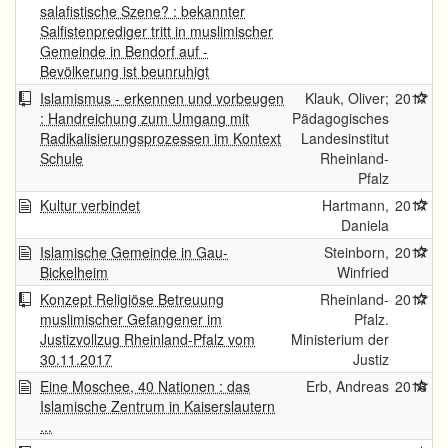
salafistische Szene? : bekannter
Salfistenprediger tritt in muslimischer
Gemeinde in Bendorf auf -
Bevölkerung ist beunruhigt
Islamismus - erkennen und vorbeugen
Klauk, Oliver;
2017
: Handreichung zum Umgang mit
Pädagogisches
Radikalisierungsprozessen im Kontext
Landesinstitut
Schule
Rheinland-
Pfalz
Kultur verbindet
Hartmann,
2017
Daniela
Islamische Gemeinde in Gau-
Steinborn,
2017
Bickelheim
Winfried
Konzept Religiöse Betreuung
Rheinland-
2017
muslimischer Gefangener im
Pfalz.
Justizvollzug Rheinland-Pfalz vom
Ministerium der
30.11.2017
Justiz
Eine Moschee, 40 Nationen : das
Erb, Andreas
2016
Islamische Zentrum in Kaiserslautern
...