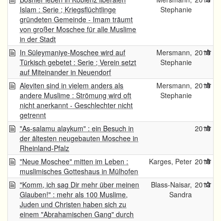
Islam : Serie ; Kriegsflüchtlinge
Stephanie
gründeten Gemeinde - Imam träumt
von großer Moschee für alle Muslime
in der Stadt
In Süleymaniye-Moschee wird auf
Mersmann,
2015
Türkisch gebetet : Serie ; Verein setzt
Stephanie
auf Miteinander in Neuendorf
Aleviten sind in vielem anders als
Mersmann,
2015
andere Muslime : Strömung wird oft
Stephanie
nicht anerkannt - Geschlechter nicht
getrennt
"As-salamu alaykum" : ein Besuch in
2015
der ältesten neugebauten Moschee in
Rheinland-Pfalz
"Neue Moschee" mitten im Leben :
Karges, Peter
2015
muslimisches Gotteshaus in Mülhofen
"Komm, ich sag Dir mehr über meinen
Blass-Naisar,
2013
Glauben!" : mehr als 100 Muslime,
Sandra
Juden und Christen haben sich zu
einem "Abrahamischen Gang" durch