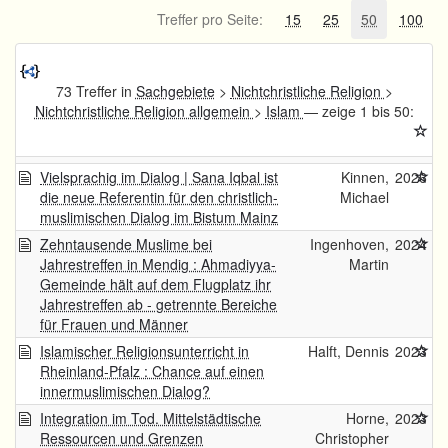
Treffer pro Seite:
15
25
50
100
73 Treffer in
Sachgebiete
>
Nichtchristliche Religion
>
Nichtchristliche Religion allgemein
>
Islam
— zeige 1 bis 50:
Vielsprachig im Dialog | Sana Iqbal ist
Kinnen,
2026
die neue Referentin für den christlich-
Michael
muslimischen Dialog im Bistum Mainz
Zehntausende Muslime bei
Ingenhoven,
2024
Jahrestreffen in Mendig : Ahmadiyya-
Martin
Gemeinde hält auf dem Flugplatz ihr
Jahrestreffen ab - getrennte Bereiche
für Frauen und Männer
Islamischer Religionsunterricht in
Halft, Dennis
2023
Rheinland-Pfalz : Chance auf einen
innermuslimischen Dialog?
Integration im Tod. Mittelstädtische
Horne,
2023
Ressourcen und Grenzen
Christopher