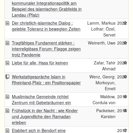
kommunaler Integrationspolitik am
Beispiel des islamischen Grabfelds in
Landau (Pfalz)
Der christlich-islamische Dialog :
Lamm, Markus
2022
gelebte Toleranz in bewegten Zeiten
Lothar; Özel,
Servet
Tragfähiges Fundament stärken :
Weinerth, Uwe
2020
interreligiöses Forum: Flagge zeigen
trotz Pandemie
Liebe für alle, Hass für keinen
Zafar, Tahir
2020
Ahmad
Werkstattgespräche Islam in
Wenz, Georg;
2020
Rheinland-Pfalz : ein Positionspapier
Morkoyun,
Emeti
Muslimische Gemeinde richtet
Waldow,
2019
Zentrum mit Gebetsräumen ein
Cordula von
Frühstück in der Nacht : wie Kinder
Packeiser,
2018
und Jugendliche den Ramadan
Karsten
erleben
Etabliert sich in Bendorf eine
2017