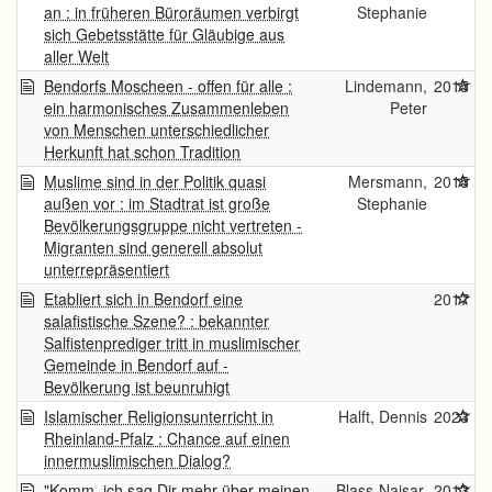
an : in früheren Büroräumen verbirgt
Stephanie
sich Gebetsstätte für Gläubige aus
aller Welt
Bendorfs Moscheen - offen für alle :
Lindemann,
2015
ein harmonisches Zusammenleben
Peter
von Menschen unterschiedlicher
Herkunft hat schon Tradition
Muslime sind in der Politik quasi
Mersmann,
2015
außen vor : im Stadtrat ist große
Stephanie
Bevölkerungsgruppe nicht vertreten -
Migranten sind generell absolut
unterrepräsentiert
Etabliert sich in Bendorf eine
2017
salafistische Szene? : bekannter
Salfistenprediger tritt in muslimischer
Gemeinde in Bendorf auf -
Bevölkerung ist beunruhigt
Islamischer Religionsunterricht in
Halft, Dennis
2023
Rheinland-Pfalz : Chance auf einen
innermuslimischen Dialog?
"Komm, ich sag Dir mehr über meinen
Blass-Naisar,
2013