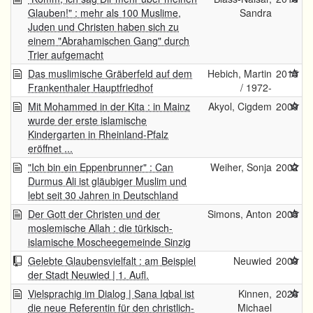
Glauben!" : mehr als 100 Muslime,
Sandra
Juden und Christen haben sich zu
einem "Abrahamischen Gang" durch
Trier aufgemacht
Das muslimische Gräberfeld auf dem
Hebich, Martin
2015
Frankenthaler Hauptfriedhof
/ 1972-
Mit Mohammed in der Kita : in Mainz
Akyol, Cigdem
2009
wurde der erste islamische
Kindergarten in Rheinland-Pfalz
eröffnet ...
"Ich bin ein Eppenbrunner" : Can
Weiher, Sonja
2002
Durmus Ali ist gläubiger Muslim und
lebt seit 30 Jahren in Deutschland
Der Gott der Christen und der
Simons, Anton
2005
moslemische Allah : die türkisch-
islamische Moscheegemeinde Sinzig
Gelebte Glaubensvielfalt : am Beispiel
Neuwied
2009
der Stadt Neuwied | 1. Aufl.
Vielsprachig im Dialog | Sana Iqbal ist
Kinnen,
2026
die neue Referentin für den christlich-
Michael