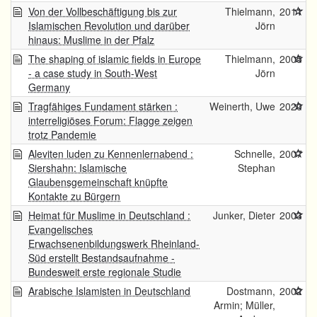
Von der Vollbeschäftigung bis zur
Thielmann,
2011
Islamischen Revolution und darüber
Jörn
hinaus: Muslime in der Pfalz
The shaping of islamic fields in Europe
Thielmann,
2005
- a case study in South-West
Jörn
Germany
Tragfähiges Fundament stärken :
Weinerth, Uwe
2020
interreligiöses Forum: Flagge zeigen
trotz Pandemie
Aleviten luden zu Kennenlernabend :
Schnelle,
2007
Siershahn: Islamische
Stephan
Glaubensgemeinschaft knüpfte
Kontakte zu Bürgern
Heimat für Muslime in Deutschland :
Junker, Dieter
2003
Evangelisches
Erwachsenenbildungswerk Rheinland-
Süd erstellt Bestandsaufnahme -
Bundesweit erste regionale Studie
Arabische Islamisten in Deutschland
Dostmann,
2002
Armin; Müller,