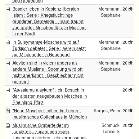
und Umgebung
Bosnier leben in Koblenz liberalen
Mersmann,
2015
Islam : Serie ; Kriegsflüchtlinge
Stephanie
gründeten Gemeinde - Imam träumt
von großer Moschee für alle Muslime
in der Stadt
In Süleymaniye-Moschee wird auf
Mersmann,
2015
Türkisch gebetet : Serie ; Verein setzt
Stephanie
auf Miteinander in Neuendorf
Aleviten sind in vielem anders als
Mersmann,
2015
andere Muslime : Strömung wird oft
Stephanie
nicht anerkannt - Geschlechter nicht
getrennt
"As-salamu alaykum" : ein Besuch in
2015
der ältesten neugebauten Moschee in
Rheinland-Pfalz
"Neue Moschee" mitten im Leben :
Karges, Peter
2015
muslimisches Gotteshaus in Mülhofen
Muslimische Gräberfelder im
Schmuck,
2012
Landkreis : zusammen leben,
Tobias S.
zusammen sterben - ein vergessenes