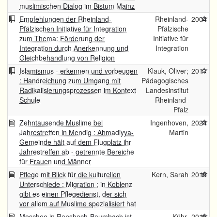
muslimischen Dialog im Bistum Mainz
Empfehlungen der Rheinland-
Rheinland-
2004
Pfälzischen Initiative für Integration
Pfälzische
zum Thema: Förderung der
Initiative für
Integration durch Anerkennung und
Integration
Gleichbehandlung von Religion
Islamismus - erkennen und vorbeugen
Klauk, Oliver;
2017
: Handreichung zum Umgang mit
Pädagogisches
Radikalisierungsprozessen im Kontext
Landesinstitut
Schule
Rheinland-
Pfalz
Zehntausende Muslime bei
Ingenhoven,
2024
Jahrestreffen in Mendig : Ahmadiyya-
Martin
Gemeinde hält auf dem Flugplatz ihr
Jahrestreffen ab - getrennte Bereiche
für Frauen und Männer
Pflege mit Blick für die kulturellen
Kern, Sarah
2015
Unterschiede : Migration ; in Koblenz
gibt es einen Pflegedienst, der sich
vor allem auf Muslime spezialisiert hat
Moschee in Ransbach-Baumbach ist
Kühr,
2015