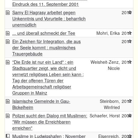
Eindruck des 11. September 2001
Samy El Hagrasy arbeitet gegen
2010
Unkenntnis und Vorurteile : beharrlich
unermüdlich
... und überall schmeckt der Tee
Mohri, Erika
2011
Ein Zeichen für Integration, die aus
2011
der Seele kommt : muslimisches
Trauergebäude
"Die Erde ist nur ein Land" : ein
Weisheit-Zenz,
2011
Stadtquartier zeigt, wie dicht und
Nicole
vernetzt religiöses Leben sein kann ;
Tag der offenen Türen der
Arbeitsgemeinschaft religiöser
Gruppen in Mainz
Islamische Gemeinde in Gau-
Steinborn,
2017
Bickelheim
Winfried
Polizei sucht den Dialog mit Muslimen:
Schaefer, Horst
2006
"Wir müssen die Erreichbaren
erreichen"
Muslime in Ludwigshafen : November
Eisenreich,
2003