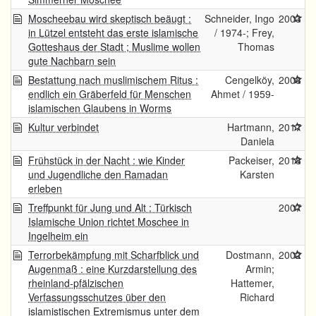
Moscheebau wird skeptisch beäugt :
Schneider, Ingo
2003
in Lützel entsteht das erste islamische
/ 1974-; Frey,
Gotteshaus der Stadt ; Muslime wollen
Thomas
gute Nachbarn sein
Bestattung nach muslimischem Ritus :
Cengelköy,
2008
endlich ein Gräberfeld für Menschen
Ahmet / 1959-
islamischen Glaubens in Worms
Kultur verbindet
Hartmann,
2017
Daniela
Frühstück in der Nacht : wie Kinder
Packeiser,
2018
und Jugendliche den Ramadan
Karsten
erleben
Treffpunkt für Jung und Alt : Türkisch
2007
Islamische Union richtet Moschee in
Ingelheim ein
Terrorbekämpfung mit Scharfblick und
Dostmann,
2002
Augenmaß : eine Kurzdarstellung des
Armin;
rheinland-pfälzischen
Hattemer,
Verfassungsschutzes über den
Richard
islamistischen Extremismus unter dem