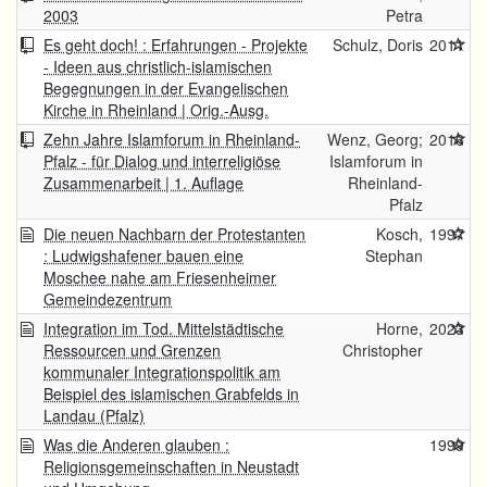
2003
Petra
Es geht doch! : Erfahrungen - Projekte
Schulz, Doris
2011
- Ideen aus christlich-islamischen
Begegnungen in der Evangelischen
Kirche in Rheinland | Orig.-Ausg.
Zehn Jahre Islamforum in Rheinland-
Wenz, Georg;
2016
Pfalz - für Dialog und interreligiöse
Islamforum in
Zusammenarbeit | 1. Auflage
Rheinland-
Pfalz
Die neuen Nachbarn der Protestanten
Kosch,
1997
: Ludwigshafener bauen eine
Stephan
Moschee nahe am Friesenheimer
Gemeindezentrum
Integration im Tod. Mittelstädtische
Horne,
2023
Ressourcen und Grenzen
Christopher
kommunaler Integrationspolitik am
Beispiel des islamischen Grabfelds in
Landau (Pfalz)
Was die Anderen glauben :
1999
Religionsgemeinschaften in Neustadt