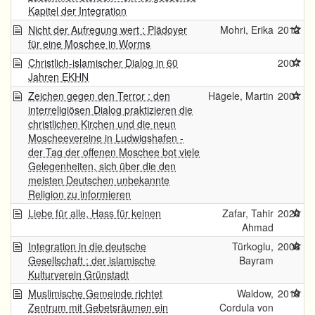
Kapitel der Integration
Nicht der Aufregung wert : Plädoyer
Mohri, Erika
2012
für eine Moschee in Worms
Christlich-islamischer Dialog in 60
2007
Jahren EKHN
Zeichen gegen den Terror : den
Hägele, Martin
2001
interreligiösen Dialog praktizieren die
christlichen Kirchen und die neun
Moscheevereine in Ludwigshafen -
der Tag der offenen Moschee bot viele
Gelegenheiten, sich über die den
meisten Deutschen unbekannte
Religion zu informieren
Liebe für alle, Hass für keinen
Zafar, Tahir
2020
Ahmad
Integration in die deutsche
Türkoglu,
2006
Gesellschaft : der islamische
Bayram
Kulturverein Grünstadt
Muslimische Gemeinde richtet
Waldow,
2019
Zentrum mit Gebetsräumen ein
Cordula von