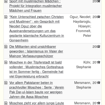
Sport mit muslimischen Mädchen :
2008
Projekt für Integration muslimischer
Mädchen und Frauen
"Kein Unterschied zwischen Christen
Oguz, Necdet;
2000
und Muslimen" : ein Gespräch mit
Haydaroglu,
Necdet Oguz über die
Hüseyin;
Auseinandersetzungen um das
Frommelt,
geplante islamische Kulturzentrum in
Peter
Gonsenheim
Die Militanten sind unsichtbarer
2002
geworden : Islamismus im Visier der
Mainzer Verfassungsschützer
Moschee in der Töpferstadt ist bald
Kühr,
2015
vollendet : Muslimisches Gotteshaus
Stephanie
ist im Sommer fertig - Gemeinde hat
viel Eigenleistung erbracht
Vor allem Pakistaner beten in
Mersmann,
2015
prachtvoller Moschee : Serie ; Verein
Stephanie
Pak Dar-ul-Islam baute vor wenigen
Jahren die Aqsa-Moschee
Moschee zieht vor allem junge Leute
Mersmann,
2015