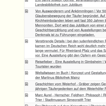
Landesbibliothek zum Jubiläum
Von Auswanderern und Ankömmlingen | Vor 50
Glaubensbewegung der Täufer begründet. Auf
Kirchheimbolanden leben seit fast 350 Jahren 
Mennoniten. Dort wird das Jubiläum von einer 
Geschichtserzählung und von Ausstellungen be
Denkmals ist zu Führungen eingeladen.
Verstörende Details | bei den judenfeindlich
kamen im Deutschen Reich wohl deutlich meh
lange vermutet. Für Rheinland-Pfalz und das 
vor. Eine Ausstellung gibt den Opfern ein Gesic
Reisefieber - Eine Ausstellung in Gimbsheim |
Touristen wurden
Weltallwissen im Buch | Konzept und Gestaltun
der Martinus-Bibliothek Mainz
Geschichten vom Weierhof - Gräber zeigen Gesi
jährigen Täufergedenken auf dem Weierhöfer F
Marc Aurel - Herrscher, Feldherr, Philosoph 
Trier / Stadtmuseum Simeonstift Trier