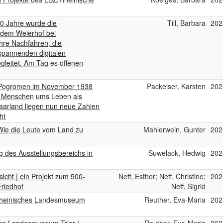
0 Jahre wurde die
Till, Barbara
202
 dem Weierhof bei
ihre Nachfahren, die
spannenden digitalen
gleitet. Am Tag es offenen
en Pogromen im November 1938
Packeiser, Karsten
202
r Menschen ums Leben als
Saarland liegen nun neue Zahlen
ht
 Wie die Leute vom Land zu
Mahlerwein, Gunter
202
g des Ausstellungsbereichs in
Suwelack, Hedwig
202
cht | ein Projekt zum 500-
Neff, Esther; Neff, Christine;
202
riedhof
Neff, Sigrid
| Rheinisches Landesmuseum
Reuther, Eva-Maria
202