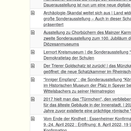
Dauerausstellung ist nun um eine neue digitale
Archäologie-Skandal weitet sich aus | Land wi
große Sonderausstellung – Auch in dieser Sch
präsentiert
Ausstellung zu Chorbüchern des Mainzer Karmeli
zweite Sonderausstellung zum 100. Jubiläum 
Diözesanmuseums
Lernort Kreismuseum | die Sonderausstellung "
Demokratietag der Schulen
Der Trierer Goldschatz ist zurück! | das Münzka
geöffnet: die neue Schatzkammer im Rheinis
"Inniger Empfang" : die Sonderausstellung "Kön
im Historischen Museum der Pfalz in Speyer b
Wittelsbachers zu seiner Heimatregion
2017 hielt man das "Türmchen", den verbliebe
für das älteste Gebäude in der Innenstadt. | 20
Jahre zuvor existierte eine prächtige römische V
Vom Ende der Kindheit : Essenheimer Konfirmat
9.-24. April 2022 : Eröffnung: 8. April 2022, 19 
Konfirmation