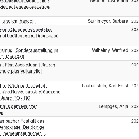
hes Landesmuseum Trier /
Reuther, Eva-Maria
202
lzische Landesausstellung
, urteilen, handeln
Stühlmeyer, Barbara
202
 diesem Sommer widmet das
202
wohl berühmtesten Liebespaar
zismus | Sonderausstellung im
Wilhelmy, Winfried
202
17. Mai 2026
- Eine Ausstellung | Beitrag
202
hule plus Vulkaneifel
re Städtepartnerschaft
Laubenstein, Karl-Ernst
202
Luise Busch zum Jubiläum der
 Jahre RO - RO
er aus dem Mainzer
Lempges, Anja
202
en
ambacher Fest gilt das
202
emokratie. Die dortige
 Themeninsel reicher ...