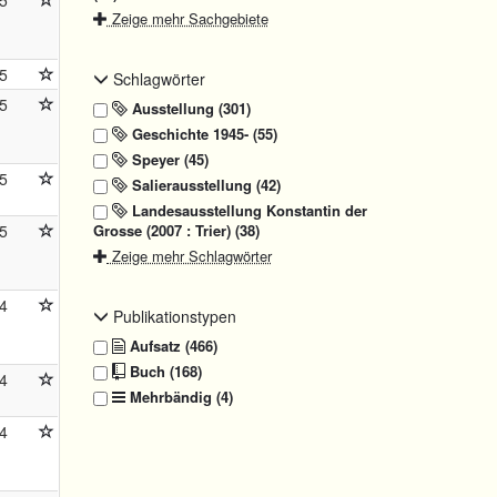
5
Zeige mehr Sachgebiete
5
Schlagwörter
5
Ausstellung (301)
Geschichte 1945- (55)
Speyer (45)
5
Salierausstellung (42)
Landesausstellung Konstantin der
Grosse (2007 : Trier) (38)
5
Zeige mehr Schlagwörter
4
Publikationstypen
Aufsatz (466)
Buch (168)
4
Mehrbändig (4)
4