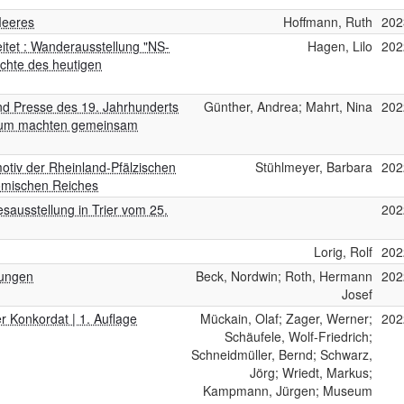
Meeres
Hoffmann, Ruth
202
itet : Wanderausstellung "NS-
Hagen, Lilo
202
hichte des heutigen
nd Presse des 19. Jahrhunderts
Günther, Andrea; Mahrt, Nina
202
useum machten gemeinsam
motiv der Rheinland-Pfälzischen
Stühlmeyer, Barbara
202
ömischen Reiches
ausstellung in Trier vom 25.
202
Lorig, Rolf
202
lungen
Beck, Nordwin; Roth, Hermann
202
Josef
Konkordat | 1. Auflage
Mückain, Olaf; Zager, Werner;
202
Schäufele, Wolf-Friedrich;
Schneidmüller, Bernd; Schwarz,
Jörg; Wriedt, Markus;
Kampmann, Jürgen; Museum