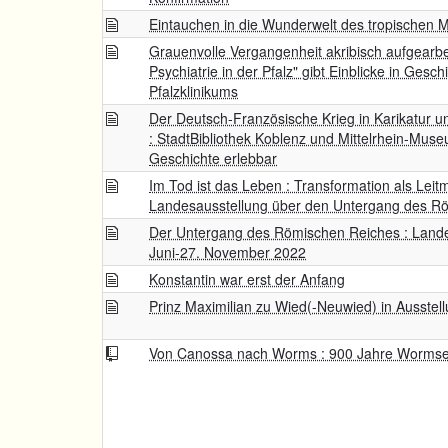
Eintauchen in die Wunderwelt des tropischen 
Grauenvolle Vergangenheit akribisch aufgearbe
Psychiatrie in der Pfalz" gibt Einblicke in Gesc
Pfalzklinikums
Der Deutsch-Französische Krieg in Karikatur u
: StadtBibliothek Koblenz und Mittelrhein-M
Geschichte erlebbar
Im Tod ist das Leben : Transformation als Leit
Landesausstellung über den Untergang des R
Der Untergang des Römischen Reiches : Landes
Juni-27. November 2022
Konstantin war erst der Anfang
Prinz Maximilian zu Wied(-Neuwied) in Ausstel
Von Canossa nach Worms : 900 Jahre Wormser 