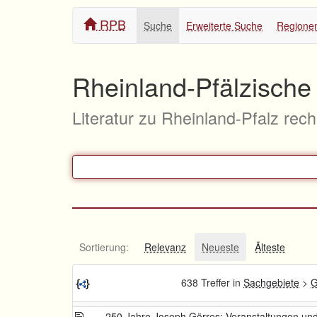
RPB
Suche
Erweiterte Suche
Regione
Rheinland-Pfälzische 
Literatur zu Rheinland-Pfalz rec
Sortierung:
Relevanz
Neueste
Älteste
638 Treffer in
Sachgebiete
>
G
250 Jahre Joseph Görres: Veranstaltungen und