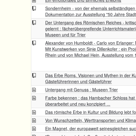
Ein emotionales und sinnliches Erlebnis
Sondernheim - von der ehemals selbständigen 
Dokumentation zur Ausstellung "50 Jahre Stad
Der Untergang des Römischen Reiches - kritisc
gelernt : fächerübergreifende Unterrichtsmateria
Museen und für Trier
Alexander von Humboldt - Carlo von Erlanger:
Mit Kunstwerken von Sinje Dillenkofer : ein Pro
Rhein und von Michael Hein, Ausstellung vom 
Das Erbe Roms. Visionen und Mythen in der Ku
Gästeführerinnen und Gästeführer
Untergang mit Genuss : Museen Trier
Farbe bekennen : das Hambacher Schloss hat 
überarbeitet und neu konzipiert ...
Das römische Erbe in Kultur und Bildung lebt fo
Von Wunschzetteln, Werttransporten und Klima
Ein Magnet, der europaweit seinesgleichen suc