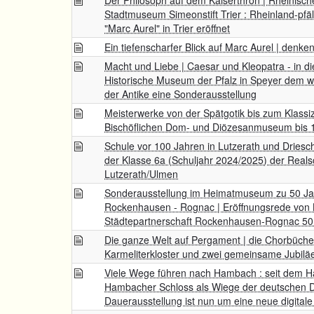
Der Philosoph auf dem Kaiserthron | Rheinisc
Stadtmuseum Simeonstift Trier : Rheinland-pfä
"Marc Aurel" in Trier eröffnet
Ein tiefenscharfer Blick auf Marc Aurel | denken
Macht und Liebe | Caesar und Kleopatra - in
Historische Museum der Pfalz in Speyer dem 
der Antike eine Sonderausstellung
Meisterwerke von der Spätgotik bis zum Klassi
Bischöflichen Dom- und Diözesanmuseum bis 
Schule vor 100 Jahren in Lutzerath und Driesch 
der Klasse 6a (Schuljahr 2024/2025) der Realsc
Lutzerath/Ulmen
Sonderausstellung im Heimatmuseum zu 50 Jah
Rockenhausen - Rognac | Eröffnungsrede von 
Städtepartnerschaft Rockenhausen-Rognac 50
Die ganze Welt auf Pergament | die Chorbüch
Karmeliterkloster und zwei gemeinsame Jubilä
Viele Wege führen nach Hambach : seit dem H
Hambacher Schloss als Wiege der deutschen D
Dauerausstellung ist nun um eine neue digitale