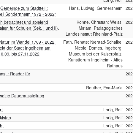
Lorig, Rolf
202
Gemeinde zum Stadtteil :
Hans, Ludwig; Germersheim
202
teil Sondernheim 1972 - 2022"
h betrachtet und spielend
Könne, Christian; Weiss,
202
lien für Schulen (Sek. I und II),
Miriam; Pädagogisches
Landesinstitut Rheinland-Pfalz
 Natur im Wandel 1769 - 2022.
Fath, Renate; Nieraad-Schalke,
202
jekt der Stadt Ingelheim am
Nicole; Domes, Ingeborg;
10.09. bis 27.11.2022
Museum bei der Kaiserpfalz;
Kunstforum Ingelheim - Altes
Rathaus
nst : Reader für
202
Reuther, Eva-Maria
202
seine Dauerausstellung
202
rt
Lorig, Rolf
202
kisten
Lorig, Rolf
202
ht
Lorig, Rolf
202