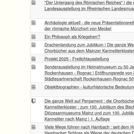
"Der Untergang des Römischen Reiches" | die r
Landesausstellung im Rheinischen Landesmus
Archäologie aktuell - die neue Präsentationsrei
der römische Münzhort von Meckel
Ein Philosoph als Kriegsherr?
Drachenlandung zum Jubiläum | Die ganze Wel
Chorbücher aus dem Mainzer Karmeliterkloste
Projekt 2025 - Freilichtausstellung
Sonderausstellung im Heimatmuseum zu 50 Jah
Rockenhausen - Rognac | Eröffnungsrede von 
Städtepartnerschaft Rockenhausen-Rognac 50
Objektbiographien - kulturhistorische Bedeutun
Die ganze Welt auf Pergament : die Chorbüch
Karmeliterkloster : zum 100. Jubiläum des Bis
Diözesanmuseums Mainz und zum 100. Jubilä
Karmeliter nach Mainz | 1. Auflage
Viele Wege führen nach Hambach : seit dem H
Hambacher Schloss als Wiege der deutschen D