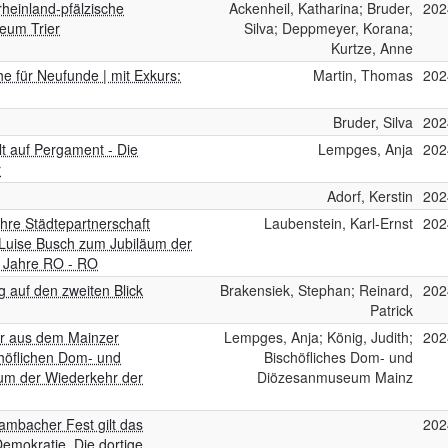
heinland-pfälzische
Ackenheil, Katharina; Bruder,
202
eum Trier
Silva; Deppmeyer, Korana;
Kurtze, Anne
he für Neufunde | mit Exkurs:
Martin, Thomas
202
Bruder, Silva
202
t auf Pergament - Die
Lempges, Anja
202
r
Adorf, Kerstin
202
re Städtepartnerschaft
Laubenstein, Karl-Ernst
202
Luise Busch zum Jubiläum der
 Jahre RO - RO
g auf den zweiten Blick
Brakensiek, Stephan; Reinard,
202
Patrick
er aus dem Mainzer
Lempges, Anja; König, Judith;
202
chöflichen Dom- und
Bischöfliches Dom- und
um der Wiederkehr der
Diözesanmuseum Mainz
ambacher Fest gilt das
202
emokratie. Die dortige