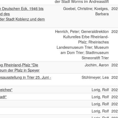
der Stadt Worms im Andreasstift
m Deutschen Eck. 1946 bis
Goebel, Christine; Koelges,
202
nd des
Barbara
 der Stadt Koblenz und dem
Henrich, Peter; Generaldirektion
202
Kulturelles Erbe Rheinland-
Pfalz; Rheinisches
Landesmuseum Trier; Museum
am Dom Trier; Stadtmuseum
Simeonstift Trier
ng Rheinland-Pfalz "Die
Jochim, Aaron
202
seum der Pfalz in Speyer
usstellung in Trier 25. Juni -
Stühlmeyer, Lea
202
eiches"
Lorig, Rolf
202
adt"
Lorig, Rolf
202
Lorig, Rolf
202
Lorig, Rolf
202