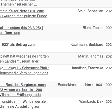
 Themeninsel reicher ...
dmete Kaiser Nero 2016 eine
Stein, Sebastian
202
au wurden manipulierte Funde
terklosters (bis 23.3.25) |
Blum, Tobias
202
des Dom- und
1923" als Beitrag zum
Kaufmann, Burkhard
202
binett hat wieder seine Pforten
Martin, Thomas
202
chen Landesmuseum Trier
ig Ludwig I. - Sehnsucht Pfalz"
Hanöffner, Franziska
202
eleuchtet die Verbindungen des
nen Rest des Burgtores, noch
Rodenkirch, Joachim / 1964-
202
23 wissen wir, bereits 1200
illa hier. : Eröffnungsrede
ionsbilder im Wandel der Zeit :
Wambach, Dirk
202
Uhr : eine Ausstellung zur