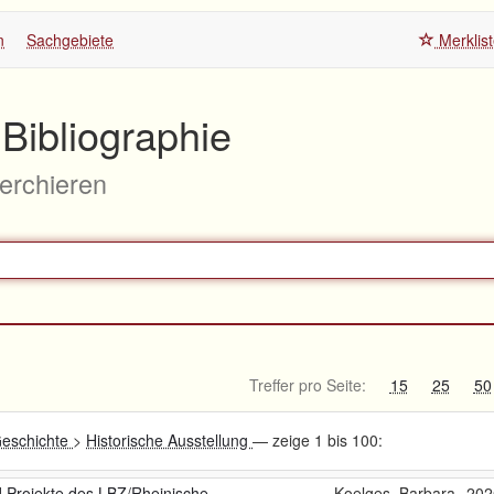
n
Sachgebiete
Merklis
Bibliographie
herchieren
Treffer pro Seite:
15
25
50
eschichte
>
Historische Ausstellung
— zeige 1 bis 100:
 Projekte des LBZ/Rheinische
Koelges, Barbara
202