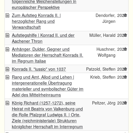
folgenreiche Weichenstellungen in
europäischer Perspektive
Zum Aufstieg Konrads II. |
Dendorfer,
2025
herzoglicher Rang und
Jürgen
Verwandtschaft
Aufstiegshilfe | Konrad II. und der
Müller, Harald
2025
Aachener Thron
Anhänger, Dulder, Gegner und
Huschner,
2025
Mediatoren der Herrschaft Konrads II.
Wolfgang
im Regnum Italiae
Konrads II. "iussio" von 1037
Patzold, Steffen
2025
Rang und Amt, Allod und Lehen |
Krieb, Steffen
2025
intergenerationelle Übertragung
materieller und symbolischer Güter im
Adel des Mittelrheinraums
König Richard (1257-1272), seine
Peltzer, Jörg
2025
Heirat mit Beatrix von Valkenburg und
die Rolle Pfalzgraf Ludwigs II. | Orte,
Ziele (reichministeriale) Strukturen
königlicher Herrschaft im Interregnum