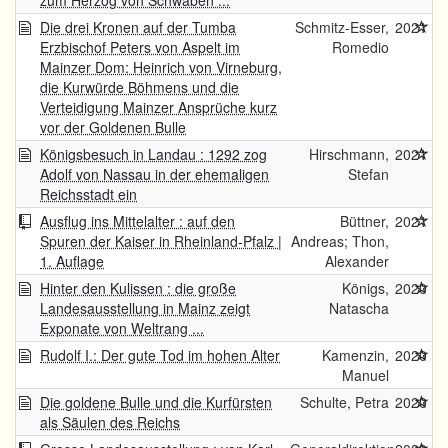
zum Herzog von Schwaben ...
Die drei Kronen auf der Tumba
Schmitz-Esser,
2021
Erzbischof Peters von Aspelt im
Romedio
Mainzer Dom: Heinrich von Virneburg,
die Kurwürde Böhmens und die
Verteidigung Mainzer Ansprüche kurz
vor der Goldenen Bulle
Königsbesuch in Landau : 1292 zog
Hirschmann,
2021
Adolf von Nassau in der ehemaligen
Stefan
Reichsstadt ein
Ausflug ins Mittelalter : auf den
Büttner,
2021
Spuren der Kaiser in Rheinland-Pfalz |
Andreas; Thon,
1. Auflage
Alexander
Hinter den Kulissen : die große
Königs,
2020
Landesausstellung in Mainz zeigt
Natascha
Exponate von Weltrang ...
Rudolf I.: Der gute Tod im hohen Alter
Kamenzin,
2020
Manuel
Die goldene Bulle und die Kurfürsten
Schulte, Petra
2020
als Säulen des Reichs