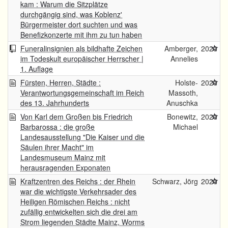
kam : Warum die Sitzplätze
durchgängig sind, was Koblenz'
Bürgermeister dort suchten und was
Benefizkonzerte mit ihm zu tun haben
Funeralinsignien als bildhafte Zeichen
Amberger,
2020
im Todeskult europäischer Herrscher |
Annelies
1. Auflage
Fürsten, Herren, Städte :
Holste-
2020
Verantwortungsgemeinschaft im Reich
Massoth,
des 13. Jahrhunderts
Anuschka
Von Karl dem Großen bis Friedrich
Bonewitz,
2020
Barbarossa : die große
Michael
Landesausstellung "Die Kaiser und die
Säulen ihrer Macht" im
Landesmuseum Mainz mit
herausragenden Exponaten
Kraftzentren des Reichs : der Rhein
Schwarz, Jörg
2020
war die wichtigste Verkehrsader des
Heiligen Römischen Reichs : nicht
zufällig entwickelten sich die drei am
Strom liegenden Städte Mainz, Worms