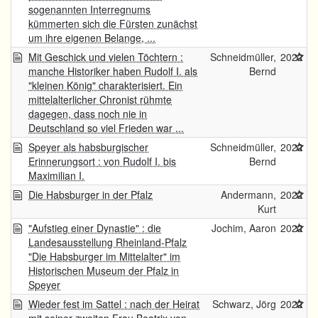
sogenannten Interregnums
kümmerten sich die Fürsten zunächst
um ihre eigenen Belange, ...
Mit Geschick und vielen Töchtern :
Schneidmüller,
2022
manche Historiker haben Rudolf I. als
Bernd
"kleinen König" charakterisiert. Ein
mittelalterlicher Chronist rühmte
dagegen, dass noch nie in
Deutschland so viel Frieden war ...
Speyer als habsburgischer
Schneidmüller,
2022
Erinnerungsort : von Rudolf I. bis
Bernd
Maximilian I.
Die Habsburger in der Pfalz
Andermann,
2022
Kurt
"Aufstieg einer Dynastie" : die
Jochim, Aaron
2022
Landesausstellung Rheinland-Pfalz
"Die Habsburger im Mittelalter" im
Historischen Museum der Pfalz in
Speyer
Wieder fest im Sattel : nach der Heirat
Schwarz, Jörg
2022