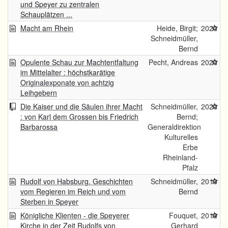
und Speyer zu zentralen
Schauplätzen ...
Macht am Rhein
Heide, Birgit;
2020
Schneidmüller,
Bernd
Opulente Schau zur Machtentfaltung
Pecht, Andreas
2020
im Mittelalter : höchstkarätige
Originalexponate von achtzig
Leihgebern
Die Kaiser und die Säulen ihrer Macht
Schneidmüller,
2020
: von Karl dem Grossen bis Friedrich
Bernd;
Barbarossa
Generaldirektion
Kulturelles
Erbe
Rheinland-
Pfalz
Rudolf von Habsburg. Geschichten
Schneidmüller,
2019
vom Regieren im Reich und vom
Bernd
Sterben in Speyer
Königliche Klienten - die Speyerer
Fouquet,
2019
Kirche in der Zeit Rudolfs von
Gerhard