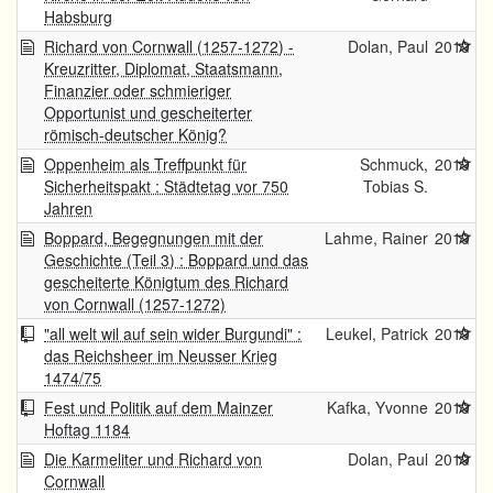
Habsburg
Richard von Cornwall (1257-1272) -
Dolan, Paul
2019
Kreuzritter, Diplomat, Staatsmann,
Finanzier oder schmieriger
Opportunist und gescheiterter
römisch-deutscher König?
Oppenheim als Treffpunkt für
Schmuck,
2019
Sicherheitspakt : Städtetag vor 750
Tobias S.
Jahren
Boppard, Begegnungen mit der
Lahme, Rainer
2019
Geschichte (Teil 3) : Boppard und das
gescheiterte Königtum des Richard
von Cornwall (1257-1272)
"all welt wil auf sein wider Burgundi" :
Leukel, Patrick
2019
das Reichsheer im Neusser Krieg
1474/75
Fest und Politik auf dem Mainzer
Kafka, Yvonne
2019
Hoftag 1184
Die Karmeliter und Richard von
Dolan, Paul
2019
Cornwall