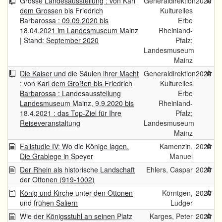
Grosse Landesausstellung : von Karl
Generaldirektion
2020
dem Grossen bis Friedrich
Kulturelles
Barbarossa : 09.09.2020 bis
Erbe
18.04.2021 im Landesmuseum Mainz
Rheinland-
| Stand: September 2020
Pfalz;
Landesmuseum
Mainz
Die Kaiser und die Säulen ihrer Macht
Generaldirektion
2020
: von Karl dem Großen bis Friedrich
Kulturelles
Barbarossa : Landesausstellung
Erbe
Landesmuseum Mainz, 9.9.2020 bis
Rheinland-
18.4.2021 : das Top-Ziel für Ihre
Pfalz;
Reiseveranstaltung
Landesmuseum
Mainz
Fallstudie IV: Wo die Könige lagen.
Kamenzin,
2020
Die Grablege in Speyer
Manuel
Der Rhein als historische Landschaft
Ehlers, Caspar
2020
der Ottonen (919-1002)
König und Kirche unter den Ottonen
Körntgen,
2020
und frühen Saliern
Ludger
Wie der Königsstuhl an seinen Platz
Karges, Peter
2020