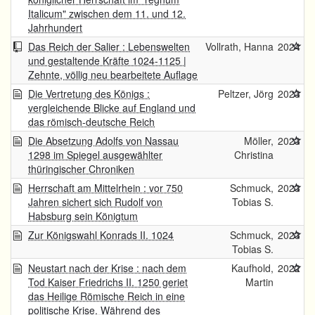
Italicum" zwischen dem 11. und 12.
Jahrhundert
Das Reich der Salier : Lebenswelten
Vollrath, Hanna
2024
und gestaltende Kräfte 1024-1125 |
Zehnte, völlig neu bearbeitete Auflage
Die Vertretung des Königs :
Peltzer, Jörg
2023
vergleichende Blicke auf England und
das römisch-deutsche Reich
Die Absetzung Adolfs von Nassau
Möller,
2023
1298 im Spiegel ausgewählter
Christina
thüringischer Chroniken
Herrschaft am Mittelrhein : vor 750
Schmuck,
2023
Jahren sichert sich Rudolf von
Tobias S.
Habsburg sein Königtum
Zur Königswahl Konrads II. 1024
Schmuck,
2023
Tobias S.
Neustart nach der Krise : nach dem
Kaufhold,
2022
Tod Kaiser Friedrichs II. 1250 geriet
Martin
das Heilige Römische Reich in eine
politische Krise. Während des