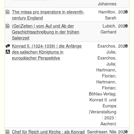
Johannes
The missa pro imperatore in eleventh-
Hamilton,
2025
century England
Sarah
(Ge)Zeiten | vom Auf und Ab der
Lubich,
2025
Geschichtsschreibung in der frühen
Gerhard
Salierzeit
Konrad II. (1024-1039) | die Anfänge
Exarchos,
2025
des salischen Königtums in
Julia;
europäischer Perspektive
Exarchos,
Julia;
Hartmann,
Florian;
Hartmann,
Florian;
Böhlau-Verlag;
Konrad II. und
Europa
(Veranstaltung
: 2023 :
Aachen)
Chef für Reich und Kirche : als Konrad
Sandrisser, Nils
2024