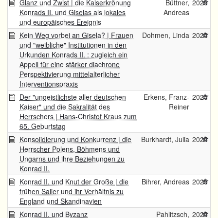
Glanz und Zwist | die Kaiserkrönung
Büttner,
2025
Konrads II. und Giselas als lokales
Andreas
und europäisches Ereignis
Kein Weg vorbei an Gisela? | Frauen
Dohmen, Linda
2025
und "weibliche" Institutionen in den
Urkunden Konrads II. : zugleich ein
Appell für eine stärker diachrone
Perspektivierung mittelalterlicher
Interventionspraxis
Der "ungeistlichste aller deutschen
Erkens, Franz-
2025
Kaiser" und die Sakralität des
Reiner
Herrschers | Hans-Christof Kraus zum
65. Geburtstag
Konsolidierung und Konkurrenz | die
Burkhardt, Julia
2025
Herrscher Polens, Böhmens und
Ungarns und ihre Beziehungen zu
Konrad II.
Konrad II. und Knut der Große | die
Bihrer, Andreas
2025
frühen Salier und ihr Verhältnis zu
England und Skandinavien
Konrad II. und Byzanz
Pahlitzsch,
2025