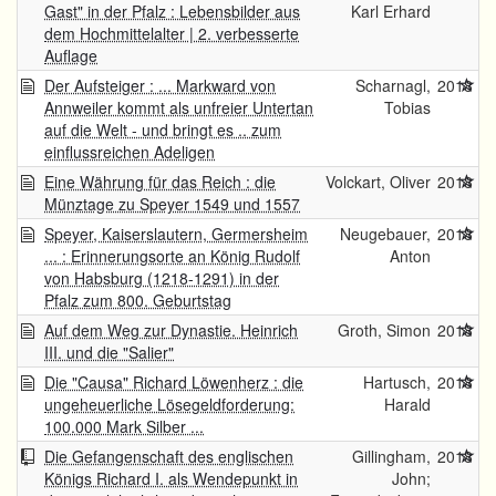
Gast" in der Pfalz : Lebensbilder aus
Karl Erhard
dem Hochmittelalter | 2. verbesserte
Auflage
Der Aufsteiger : ... Markward von
Scharnagl,
2018
Annweiler kommt als unfreier Untertan
Tobias
auf die Welt - und bringt es .. zum
einflussreichen Adeligen
Eine Währung für das Reich : die
Volckart, Oliver
2018
Münztage zu Speyer 1549 und 1557
Speyer, Kaiserslautern, Germersheim
Neugebauer,
2018
... : Erinnerungsorte an König Rudolf
Anton
von Habsburg (1218-1291) in der
Pfalz zum 800. Geburtstag
Auf dem Weg zur Dynastie. Heinrich
Groth, Simon
2018
III. und die "Salier"
Die "Causa" Richard Löwenherz : die
Hartusch,
2018
ungeheuerliche Lösegeldforderung:
Harald
100.000 Mark Silber ...
Die Gefangenschaft des englischen
Gillingham,
2018
Königs Richard I. als Wendepunkt in
John;