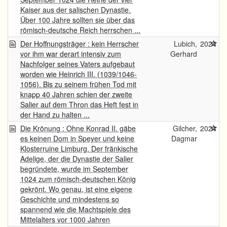
Kaiser aus der salischen Dynastie.
Über 100 Jahre sollten sie über das
römisch-deutsche Reich herrschen ...
Der Hoffnungsträger : kein Herrscher
Lubich,
2024
vor ihm war derart intensiv zum
Gerhard
Nachfolger seines Vaters aufgebaut
worden wie Heinrich III. (1039/1046-
1056). Bis zu seinem frühen Tod mit
knapp 40 Jahren schien der zweite
Salier auf dem Thron das Heft fest in
der Hand zu halten ...
Die Krönung : Ohne Konrad II. gäbe
Gilcher,
2024
es keinen Dom in Speyer und keine
Dagmar
Klosterruine Limburg. Der fränkische
Adelige, der die Dynastie der Salier
begründete, wurde im September
1024 zum römisch-deutschen König
gekrönt. Wo genau, ist eine eigene
Geschichte und mindestens so
spannend wie die Machtspiele des
Mittelalters vor 1000 Jahren