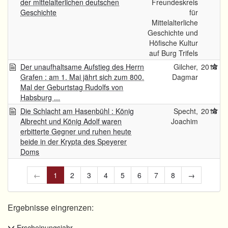
der mittelalterlichen deutschen
Freundeskreis
Geschichte
für
Mittelalterliche
Geschichte und
Höfische Kultur
auf Burg Trifels
Der unaufhaltsame Aufstieg des Herrn
Gilcher,
2018
Grafen : am 1. Mai jährt sich zum 800.
Dagmar
Mal der Geburtstag Rudolfs von
Habsburg ...
Die Schlacht am Hasenbühl : König
Specht,
2018
Albrecht und König Adolf waren
Joachim
erbitterte Gegner und ruhen heute
beide in der Krypta des Speyerer
Doms
←
1
2
3
4
5
6
7
8
→
Ergebnisse eingrenzen:
Erscheinungsjahr