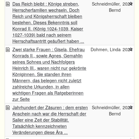
Das Reich bleibt : Könige streben,
Schneidmüller,
2024
Herrscherfamilien wechseln. Doch
Bernd
Reich und Königsherrschaft bleiben
bestehen. Dieses Bekenntnis soll
Konrad II. (König 1024-1039, Kaiser
1027-1039) bald nach seinem
Herrschaftsantritt geäußert haben ...
Zwei starke Frauen : Gisela, Ehefrau
Dohmen, Linda
2024
Konrads II., sowie Agnes, Gemahlin
seines Sohnes und Nachfolgers
Heinrich III., waren nicht nur gekrönte
Königinnen. Sie standen ihren
Männern, das belegen nicht zuletzt
zahlreiche Urkunden, in allen
wichtigen Fragen als Ratgeberinnen
zur Seite
Jahrhundert der Zäsuren : dem ersten
Schneidmüller,
2024
Anschein nach war die Herrschaft der
Bernd
Salier eine Zeit der Stabilität.
Tatsächlich kennzeichneten
Veränderungen diese Ära ...