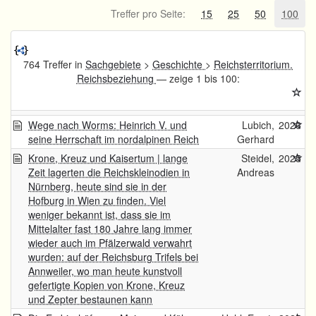
Treffer pro Seite:
15
25
50
100
764 Treffer in
Sachgebiete
>
Geschichte
>
Reichsterritorium.
Reichsbeziehung
— zeige 1 bis 100:
Wege nach Worms: Heinrich V. und
Lubich,
2026
seine Herrschaft im nordalpinen Reich
Gerhard
Krone, Kreuz und Kaisertum | lange
Steidel,
2025
Zeit lagerten die Reichskleinodien in
Andreas
Nürnberg, heute sind sie in der
Hofburg in Wien zu finden. Viel
weniger bekannt ist, dass sie im
Mittelalter fast 180 Jahre lang immer
wieder auch im Pfälzerwald verwahrt
wurden: auf der Reichsburg Trifels bei
Annweiler, wo man heute kunstvoll
gefertigte Kopien von Krone, Kreuz
und Zepter bestaunen kann