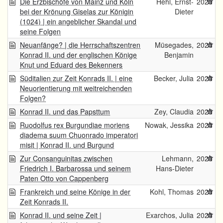
Die Erzbischöfe von Mainz und Köln
Hehl, Ernst-
2025
bei der Krönung Giselas zur Königin
Dieter
(1024) | ein angeblicher Skandal und
seine Folgen
Neuanfänge? | die Herrschaftszentren
Müsegades,
2025
Konrad II. und der englischen Könige
Benjamin
Knut und Eduard des Bekenners
Süditalien zur Zeit Konrads II. | eine
Becker, Julia
2025
Neuorientierung mit weitreichenden
Folgen?
Konrad II. und das Papsttum
Zey, Claudia
2025
Ruodolfus rex Burgundiae moriens
Nowak, Jessika
2025
diadema suum Chuonrado imperatori
misit | Konrad II. und Burgund
Zur Consanguinitas zwischen
Lehmann,
2025
Friedrich I. Barbarossa und seinem
Hans-Dieter
Paten Otto von Cappenberg
Frankreich und seine Könige in der
Kohl, Thomas
2025
Zeit Konrads II.
Konrad II. und seine Zeit |
Exarchos, Julia
2025