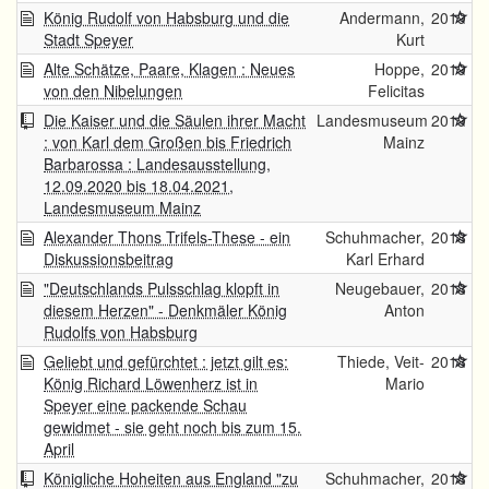
König Rudolf von Habsburg und die
Andermann,
2019
Stadt Speyer
Kurt
Alte Schätze, Paare, Klagen : Neues
Hoppe,
2019
von den Nibelungen
Felicitas
Die Kaiser und die Säulen ihrer Macht
Landesmuseum
2019
: von Karl dem Großen bis Friedrich
Mainz
Barbarossa : Landesausstellung,
12.09.2020 bis 18.04.2021,
Landesmuseum Mainz
Alexander Thons Trifels-These - ein
Schuhmacher,
2018
Diskussionsbeitrag
Karl Erhard
"Deutschlands Pulsschlag klopft in
Neugebauer,
2018
diesem Herzen" - Denkmäler König
Anton
Rudolfs von Habsburg
Geliebt und gefürchtet : jetzt gilt es:
Thiede, Veit-
2018
König Richard Löwenherz ist in
Mario
Speyer eine packende Schau
gewidmet - sie geht noch bis zum 15.
April
Königliche Hoheiten aus England "zu
Schuhmacher,
2018