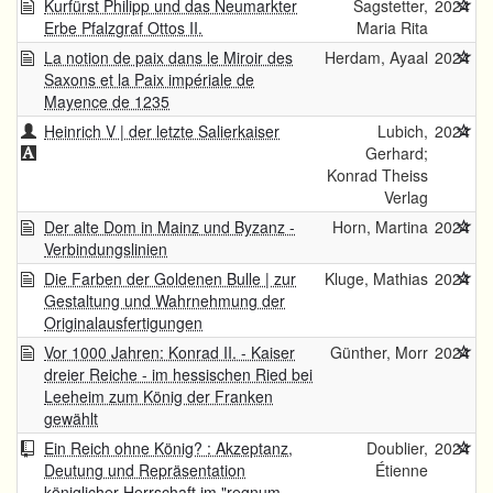
Kurfürst Philipp und das Neumarkter
Sagstetter,
2024
Erbe Pfalzgraf Ottos II.
Maria Rita
La notion de paix dans le Miroir des
Herdam, Ayaal
2024
Saxons et la Paix impériale de
Mayence de 1235
Heinrich V | der letzte Salierkaiser
Lubich,
2024
Gerhard;
Konrad Theiss
Verlag
Der alte Dom in Mainz und Byzanz -
Horn, Martina
2024
Verbindungslinien
Die Farben der Goldenen Bulle | zur
Kluge, Mathias
2024
Gestaltung und Wahrnehmung der
Originalausfertigungen
Vor 1000 Jahren: Konrad II. - Kaiser
Günther, Morr
2024
dreier Reiche - im hessischen Ried bei
Leeheim zum König der Franken
gewählt
Ein Reich ohne König? : Akzeptanz,
Doublier,
2024
Deutung und Repräsentation
Étienne
königlicher Herrschaft im "regnum