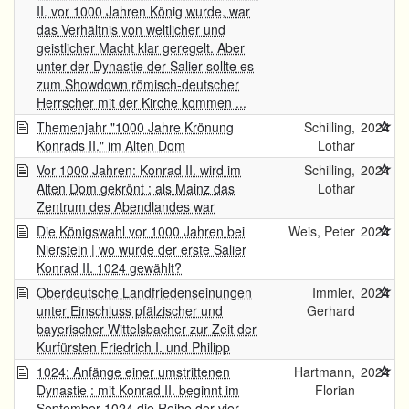
II. vor 1000 Jahren König wurde, war
das Verhältnis von weltlicher und
geistlicher Macht klar geregelt. Aber
unter der Dynastie der Salier sollte es
zum Showdown römisch-deutscher
Herrscher mit der Kirche kommen ...
Themenjahr "1000 Jahre Krönung
Schilling,
2024
Konrads II." im Alten Dom
Lothar
Vor 1000 Jahren: Konrad II. wird im
Schilling,
2024
Alten Dom gekrönt : als Mainz das
Lothar
Zentrum des Abendlandes war
Die Königswahl vor 1000 Jahren bei
Weis, Peter
2024
Nierstein | wo wurde der erste Salier
Konrad II. 1024 gewählt?
Oberdeutsche Landfriedenseinungen
Immler,
2024
unter Einschluss pfälzischer und
Gerhard
bayerischer Wittelsbacher zur Zeit der
Kurfürsten Friedrich I. und Philipp
1024: Anfänge einer umstrittenen
Hartmann,
2024
Dynastie : mit Konrad II. beginnt im
Florian
September 1024 die Reihe der vier