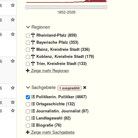
6
6
Regionen
6
Rheinland-Pfalz (859)
Bayerische Pfalz (353)
Mainz, Kreisfreie Stadt (336)
Koblenz, Kreisfreie Stadt (179)
6
Trier, Kreisfreie Stadt (133)
Zeige mehr Regionen
Sachgebiete
6
1
ausgewählt
Politikerin. Politiker (4667)
6
Ortsgeschichte (132)
6
Journalistin. Journalist (87)
Landtagswahl (82)
Biografie (76)
Zeige mehr Sachgebiete