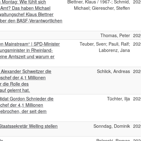
 Montag: Wie fühlt sich
Blettner, Klaus / 1967-; Schmid,
202
 Amt? Das haben Michael
Michael; Gierescher, Steffen
altungschef Klaus Blettner
nüber den BASF-Verantwortlichen
Thomas, Peter
202
ven Mainstream“ | SPD-Minister
Teuber, Sven; Pauli, Ralf;
202
dungsminister in Rheinland-
Laborenz, Jana
eine Amtszeit und warum er
 Alexander Schweitzer die
Schlick, Andreas
202
schef der 4,1 Millionen
r die Rolle des
uf gelernt hat.
idat Gordon Schnieder die
Tüchter, Ilja
202
hef der 4,1 Millionen
gebrochen, der seit dem
Staatssekretär Welling stellen
Sonndag, Dominik
202
le
Polanski, Roman
202