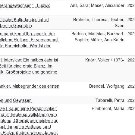
n herangewachsen" - Ludwig
Anil, Sara; Maser, Alexander
202
tische Kulturlandschaft« |
Brüheim, Theresa; Teuber,
202
uber im Gespräch
Sven
jemand kennt ihn, aber in der
Bartsch, Matthias; Burkhart,
202
lichen Einfluss. Er versammelt
Sophie; Müller, Ann-Katrin
ie Parteichefin. Wer ist der
 Interview: Ein halbes Jahr ist
Knörr, Volker / 1976-
202
it für eine erste Bilanz. Im
tik, Großprojekte und geheime
ankier, Mitbegründer des ersten
Brendel, Wolfgang
202
fen und Gewissen
Tabarelli, Petra
202
tze | Kaum eine Persönlichkeit
Rimbrecht, Maria
202
nd ist heute so vollständig von
llofong, Oberbürgermeister zur
noch lange im Rathaus, und
s Platzgründen, wie es damals