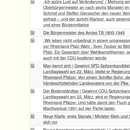
„Ich spüre Lust auf Veränderung“ | Meinung am
Oberbürgermeister an nach sechs Monaten im
Schmid und Steffen Gierescher den neuen Verw
gefragt – und der spricht Klartext, auch gege
und einer Bürgerinitiative
Die Bürgermeister des Amtes Till 1800-1945
„Wir leben nicht unbedingt in einem progressi
vor Rheinland-Pfalz-Wahl : Sven Teuber ist Bil
Pfalz. Ein Gespräch über Wahlkampfthemen, s
auch mit der CDU koalieren würde
Man kennt sich | Gewinnt SPD-Spitzenkandidat
Landtagswahl am 22. März, bleibt er Regierung
Rheinland-Pfälzer. Von einem Schiffer-Sohn, de
händeschüttelnden Landesvaters von der Pike a
Der Bodenständige | Gewinnt CDU-Spitzenkand
Landtagswahl am 22. März, wird er Regierungsc
Rheinland-Pfälzer. Und hätte damit den Fluch 
Machtverlust 1991 auf der Partei lastet.
Neue Köpfe, erste Signale | Minister Klein und 
sich vor
Bauen bewahren weiterentwickeln | Ludwig Hol