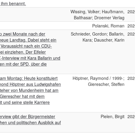
h ihm benannt.
Wissing, Volker; Haußmann,
202
Balthasar; Droemer Verlag
Polanski, Roman
202
pp zwei Monate nach der
Schnieder, Gordon; Ballarin,
202
neue Landtag. Dabei steht ein
Kara; Dauscher, Karin
 Voraussicht nach ein CDU-
lei einziehen. Der Eifeler
Interview mit Kara Ballarin und
en mit der SPD, über die
g am Montag: Heute konstituiert
Höptner, Raymond / 1999-;
202
ymond Höptner aus Ludwigshafen
Gierescher, Steffen
rsteher von Mundenheim hat am
Gierescher hat mit dem
und seine steile Karriere
rview gibt der Bürgermeister
Pielen, Birgit
202
en und politischen Ausblick auf