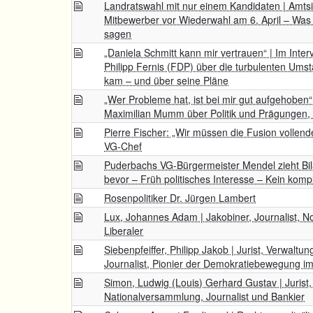
Landratswahl mit nur einem Kandidaten | Amts
Mitbewerber vor Wiederwahl am 6. April – Was 
sagen
„Daniela Schmitt kann mir vertrauen“ | Im Interv
Philipp Fernis (FDP) über die turbulenten Ums
kam – und über seine Pläne
„Wer Probleme hat, ist bei mir gut aufgehoben“
Maximilian Mumm über Politik und Prägungen, P
Pierre Fischer: „Wir müssen die Fusion vollend
VG-Chef
Puderbachs VG-Bürgermeister Mendel zieht Bil
bevor – Früh politisches Interesse – Kein komp
Rosenpolitiker Dr. Jürgen Lambert
Lux, Johannes Adam | Jakobiner, Journalist, Not
Liberaler
Siebenpfeiffer, Philipp Jakob | Jurist, Verwaltun
Journalist, Pionier der Demokratiebewegung i
Simon, Ludwig (Louis) Gerhard Gustav | Jurist, 
Nationalversammlung, Journalist und Bankier