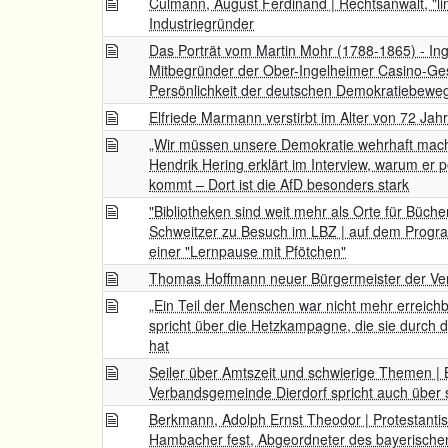
Culmann, August Ferdinand | Rechtsanwalt, "li
Industriegründer
Das Porträt vom Martin Mohr (1788-1865) - Ing
Mitbegründer der Ober-Ingelheimer Casino-Ge
Persönlichkeit der deutschen Demokratiebewe
Elfriede Marmann verstirbt im Alter von 72 Jah
„Wir müssen unsere Demokratie wehrhaft mach
Hendrik Hering erklärt im Interview, warum er 
kommt – Dort ist die AfD besonders stark
"Bibliotheken sind weit mehr als Orte für Büche
Schweitzer zu Besuch im LBZ | auf dem Prog
einer "Lernpause mit Pfötchen"
Thomas Hoffmann neuer Bürgermeister der V
„Ein Teil der Menschen war nicht mehr erreichba
spricht über die Hetzkampagne, die sie durch die
hat
Seiler über Amtszeit und schwierige Themen | 
Verbandsgemeinde Dierdorf spricht auch über 
Berkmann, Adolph Ernst Theodor | Protestantis
Hambacher fest, Abgeordneter des bayerische