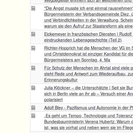
Wegbegleiter erinnern sich an weltoffenen und
"Die Angst musste ich erst einmal rausnehmen
Bürgermeisterin der Verbandsgemeinde Diez, 
und Verbindlichkeiten in der Verwaltung, Schei
warum sie den Aufruf zur Staatsreform als eine
Eickemeyer in französischen Diensten | Rudolf
eindruckenden Lebensgeschichte (Teil 2)
Richter-Hopprich hat die Menschen der VG im S
und Christdemokrat ist einziger Kandidat für 
Bürgermeisters am Sonntag, 4. Ma
Für Schutz der Menschen im Ahrtal sind viele g
steht Rede und Antwort zum Wiederaufbau, zur
Erinnerungskultur
Julia Klöckner – die Unterschätzte | Seit sie Bu
sich in Berlin viele an ihr ab – Versuch einer A
polarisiert
Adolf Bley - Pazifismus und Autonomie in der P
„Es geht um Tempo, Technologie und Toleranz“ 
Bundesbauministerin Verena Hubertz: Warum 
ist, was sie vorhat und neben wem sie im Fliege