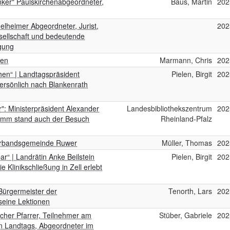
nker" Paulskirchenabgeordneter,
Baus, Martin
202
elheimer Abgeordneter, Jurist,
202
sellschaft und bedeutende
gung
ren
Marmann, Chris
202
en“ | Landtagspräsident
Pielen, Birgit
202
persönlich nach Blankenrath
r": Ministerpräsident Alexander
Landesbibliothekszentrum
202
ramm stand auch der Besuch
Rheinland-Pfalz
erbandsgemeinde Ruwer
Müller, Thomas
202
r“ | Landrätin Anke Beilstein
Pielen, Birgit
202
 Klinikschließung in Zell erlebt
Bürgermeister der
Tenorth, Lars
202
seine Lektionen
cher Pfarrer, Teilnehmer am
Stüber, Gabriele
202
n Landtags, Abgeordneter im