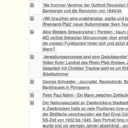
"Als frommer Verehrer der Gottheit Revolutio
Bamberger und die Revolution von 1848/49
»Wir brauchen eine unabhängige, starke und kri
Rheinland-Pfalz‘ neuer Kulturminister Sven Te
Alice Weidels Strippenzieher | Parteien : kaum 
AfD verfügt Sebastian Münzenmaier über erheb
die meisten Funktionäre hinter sich und stützt d
Mann?
„Verwaltungsprozesse sind eine Geduldsprobe“ |
Volker Knörr Landrat des Rhein-Pfalz-Kreises. Ze
Gespräch mit Christian Treptow geht es um Kri
Arbeitszimmer
George Schneider - Journalist, Revolutionär, B
Bankhauses in Pirmasens
Peter Paul Nahm - Ein Mann zwischen Zeitläu
Der Nationalsozialist an Zweibrückens Stadtspi
in Zweibrücken hatte so viele Positionen inne u
der Bildfläche verschwunden wie Karl Ernst Co
NS-Zeit von 1932 bis 1945. Sein Portrait hing 
wurde erst vor wenigen Jahren abgehängt - au