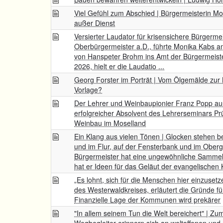
Viel Gefühl zum Abschied | Bürgermeisterin M
außer Dienst
Versierter Laudator für krisensichere Bürgermei
Oberbürgermeister a.D., führte Monika Kabs a
von Hanspeter Brohm ins Amt der Bürgermeister
2026, hielt er die Laudatio ...
Georg Forster im Porträt | Vom Ölgemälde zur
Vorlage?
Der Lehrer und Weinbaupionier Franz Popp aus
erfolgreicher Absolvent des Lehrerseminars Pr
Weinbau im Moselland
Ein Klang aus vielen Tönen | Glocken stehen b
und im Flur, auf der Fensterbank und im Oberg
Bürgermeister hat eine ungewöhnliche Sammell
hat er Ideen für das Geläut der evangelischen K
„Es lohnt, sich für die Menschen hier einzusetz
des Westerwaldkreises, erläutert die Gründe fü
Finanzielle Lage der Kommunen wird prekärer
"In allem seinem Tun die Welt bereichert" | Z