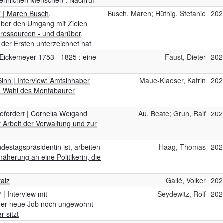
 ehrlichen Menschen : Nachruf
" | Maren Busch,
Busch, Maren; Hüthig, Stefanie
202
über den Umgang mit Zielen
nressourcen - und darüber,
 der Ersten unterzeichnet hat
 Eickemeyer 1753 - 1825 : eine
Faust, Dieter
202
inn | Interview: Amtsinhaber
Maue-Klaeser, Katrin
202
die Wahl des Montabaurer
efordert | Cornelia Weigand
Au, Beate; Grün, Ralf
202
 Arbeit der Verwaltung und zur
ndestagspräsidentin ist, arbeiten
Haag, Thomas
202
nnäherung an eine Politikerin, die
falz
Gallé, Volker
202
| Interview mit
Seydewitz, Rolf
202
der neue Job noch ungewohnt
r sitzt