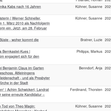
onika Kabs nach 16 Jahren
Kühner, Susanne
202
sterin | Werner Schineller,
Kühner, Susanne
202
m 1. März 2010 als Nachfolgerin
in ein. Jetzt, am 28. Februar
 Büste - woher kommt die
Bratner, Luzie
202
 Bernkastel-Kues |
Philipps, Markus
202
üm engagiert sich für den
ei Benjamin Claus im Garten
Benndorf, Anja
202
eschoss. Altleiningens
eidenschaft - und als Presbyter
irche in der Stadt
en“ | Achim Schwickert, Landrat
Ferdinand, Thorsten
202
r seine erneute Kandidatur –
um Tod von Theo Magin:
Kühner, Susanne
202