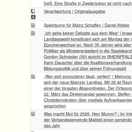
hieß. Eine Straße in Zweibrücken ist nicht nac
Verantwortung | Originalausgabe
Spielräume für Mainz Schaffen | Daniel Köbler
„Ich gehe keiner Debatte aus dem Weg“ | kna
Landtagswahl konstituiert sich am Montag der 
Epochenwechsel an. Nach 35 Jahren wird aller
Politiker als Ministerpräsident in die Staatskanz
Gordon Schnieder (50) spricht im RHEINPFALZ-
Karin Dauscher über die Koalitionsverhandlung
Bildungspolitik und über seinen Führungsstil
„Wer sich provozieren lässt, verliert“ | Meinun
sich der neue Mainzer Landtag. Mit 26 ist Ra
einer der jüngsten Abgeordneten. Der Ortsvo
22. März das Direktmandat gewonnen. Steffen 
Christdemokraten über mediale Aufmerksamkeit 
gesprochen
Was macht Mut für 2026, Herr Mumm? | Im Inte
der Verbandsgemeinde Maifeld einen persönlich
das Jahr