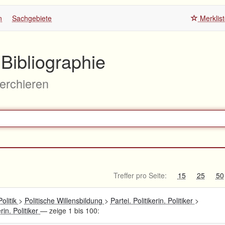
n
Sachgebiete
Merklis
Bibliographie
herchieren
Treffer pro Seite:
15
25
50
Politik
>
Politische Willensbildung
>
Partei. Politikerin. Politiker
>
erin. Politiker
— zeige 1 bis 100: