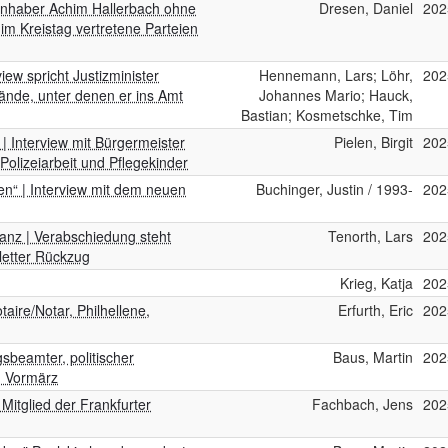
inhaber Achim Hallerbach ohne
Dresen, Daniel
202
im Kreistag vertretene Parteien
iew spricht Justizminister
Hennemann, Lars; Löhr,
202
tände, unter denen er ins Amt
Johannes Mario; Hauck,
Bastian; Kosmetschke, Tim
 | Interview mit Bürgermeister
Pielen, Birgit
202
olizeiarbeit und Pflegekinder
en“ | Interview mit dem neuen
Buchinger, Justin / 1993-
202
anz | Verabschiedung steht
Tenorth, Lars
202
letter Rückzug
Krieg, Katja
202
aire/Notar, Philhellene,
Erfurth, Eric
202
gsbeamter, politischer
Baus, Martin
202
m Vormärz
Mitglied der Frankfurter
Fachbach, Jens
202