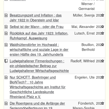
Werner /
Germanist
Besatzungszeit und Inflation : das
Müller, Svenja
2022
Jahr 1922 in Oberstein und Idar
Selbst ist der Mann - oder die Frau
Mai, Alexander
2022
Rückblick auf das Jahr 1923: Inflation,
Lutsch, Ernst
2022
Ruhrkampf, Ausweisung
Waldhüttendörfer im Hochwald :
Bouillon,
2022
wirtschaftliche und soziale Lage in der
Berthold
ersten Hälfte des 19. Jahrhunderts
Ludwigshafener Firmenlochungen :
Radloff, Wilfried
2022
ein philatelistischer Beitrag zur
Ludwigshafener Wirtschaftsgeschichte
Nur SCHOTT, Boehringer und
Engelen, Ute
2022
BioNTech? : 10 Jahre
Wirtschaftsgeschichte am Institut für
Geschichtliche Landeskunde
Rheinland-Pfalz e.V.
Die Roentgens und die Anfänge der
Fünderich,
2022
Serienmöbelfertigung im 19.
Maren-Sophie