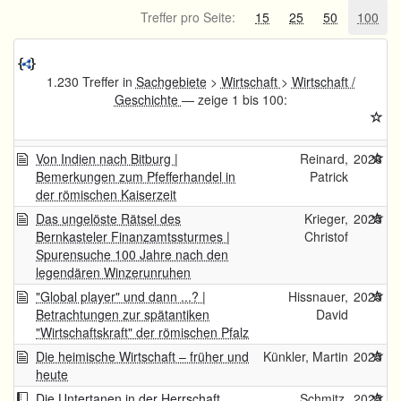
Treffer pro Seite:
15
25
50
100
1.230 Treffer in
Sachgebiete
>
Wirtschaft
>
Wirtschaft /
Geschichte
— zeige 1 bis 100:
Von Indien nach Bitburg |
Reinard,
2026
Bemerkungen zum Pfefferhandel in
Patrick
der römischen Kaiserzeit
Das ungelöste Rätsel des
Krieger,
2025
Bernkasteler Finanzamtssturmes |
Christof
Spurensuche 100 Jahre nach den
legendären Winzerunruhen
"Global player" und dann ...? |
Hissnauer,
2025
Betrachtungen zur spätantiken
David
"Wirtschaftskraft" der römischen Pfalz
Die heimische Wirtschaft – früher und
Künkler, Martin
2025
heute
Die Untertanen in der Herrschaft
Schmitz,
2025