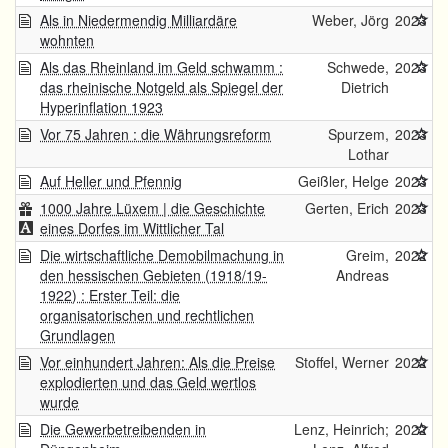
Als in Niedermendig Milliardäre
Weber, Jörg
2023
wohnten
Als das Rheinland im Geld schwamm :
Schwede,
2023
das rheinische Notgeld als Spiegel der
Dietrich
Hyperinflation 1923
Vor 75 Jahren : die Währungsreform
Spurzem,
2023
Lothar
Auf Heller und Pfennig
Geißler, Helge
2023
1000 Jahre Lüxem | die Geschichte
Gerten, Erich
2023
eines Dorfes im Wittlicher Tal
Die wirtschaftliche Demobilmachung in
Greim,
2022
den hessischen Gebieten (1918/19-
Andreas
1922) : Erster Teil: die
organisatorischen und rechtlichen
Grundlagen
Vor einhundert Jahren: Als die Preise
Stoffel, Werner
2022
explodierten und das Geld wertlos
wurde
Die Gewerbetreibenden in
Lenz, Heinrich;
2022