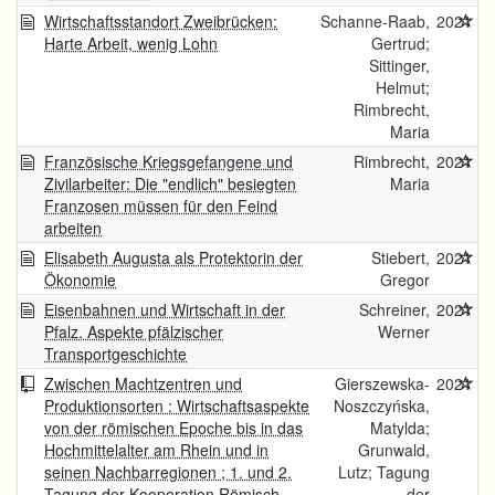
Wirtschaftsstandort Zweibrücken:
Schanne-Raab,
2021
Harte Arbeit, wenig Lohn
Gertrud;
Sittinger,
Helmut;
Rimbrecht,
Maria
Französische Kriegsgefangene und
Rimbrecht,
2021
Zivilarbeiter: Die "endlich" besiegten
Maria
Franzosen müssen für den Feind
arbeiten
Elisabeth Augusta als Protektorin der
Stiebert,
2021
Ökonomie
Gregor
Eisenbahnen und Wirtschaft in der
Schreiner,
2021
Pfalz. Aspekte pfälzischer
Werner
Transportgeschichte
Zwischen Machtzentren und
Gierszewska-
2021
Produktionsorten : Wirtschaftsaspekte
Noszczyńska,
von der römischen Epoche bis in das
Matylda;
Hochmittelalter am Rhein und in
Grunwald,
seinen Nachbarregionen ; 1. und 2.
Lutz; Tagung
Tagung der Kooperation Römisch-
der