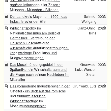
größten Inflationen aller Zeiten :
Millionen - Milliarden - Billionen
Der Landkreis Mayen um 1900 : das
Schmid,
2023
Industrierevier der Eifel
Wolfgang
Wirtschaftspolitik im
Ganz-Ohlig,
2023
Nationalsozialismus am Beispiel
Heinz
Hermeskeil : Vertreibung der
jüdischen Geschäftsleute,
wirtschaftliche Autarkiebestrebungen ,
kriegswichtige Produktion und
Kriegsvorbereitungen
Das Moselmündungsgebiet in der
Grunwald,
2023
Spätantike: ein Wirtschaftsraum und
Lutz; Wenzel,
die Frage nach seinem Nachleben im
Stefan
Mittelalter
Das vormoderne Industrierevier in der
Grunwald, Lutz
2023
Osteifel - ein Blick auf das römische
und frühmittelalterliche
Wirtschaftsgefüge im
Moselmündungsgebiet