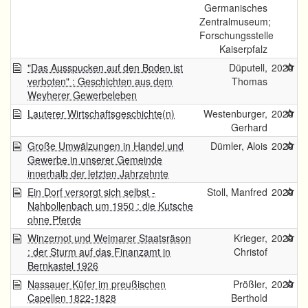
Germanisches
Zentralmuseum;
Forschungsstelle
Kaiserpfalz
"Das Ausspucken auf den Boden ist
Düputell,
2020
verboten" : Geschichten aus dem
Thomas
Weyherer Gewerbeleben
Lauterer Wirtschaftsgeschichte(n)
Westenburger,
2020
Gerhard
Große Umwälzungen in Handel und
Dümler, Alois
2020
Gewerbe in unserer Gemeinde
innerhalb der letzten Jahrzehnte
Ein Dorf versorgt sich selbst -
Stoll, Manfred
2020
Nahbollenbach um 1950 : die Kutsche
ohne Pferde
Winzernot und Weimarer Staatsräson
Krieger,
2020
: der Sturm auf das Finanzamt in
Christof
Bernkastel 1926
Nassauer Küfer im preußischen
Prößler,
2020
Capellen 1822-1828
Berthold