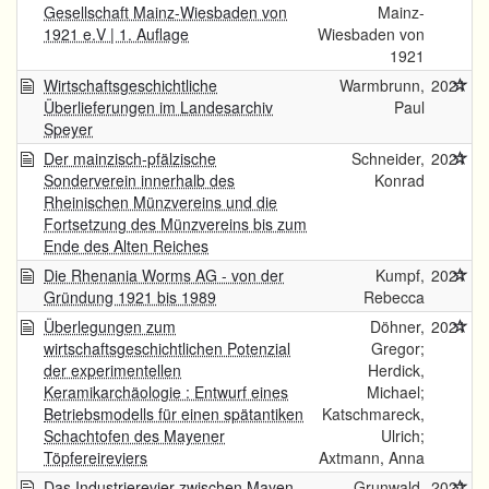
Gesellschaft Mainz-Wiesbaden von
Mainz-
1921 e.V | 1. Auflage
Wiesbaden von
1921
Wirtschaftsgeschichtliche
Warmbrunn,
2021
Überlieferungen im Landesarchiv
Paul
Speyer
Der mainzisch-pfälzische
Schneider,
2021
Sonderverein innerhalb des
Konrad
Rheinischen Münzvereins und die
Fortsetzung des Münzvereins bis zum
Ende des Alten Reiches
Die Rhenania Worms AG - von der
Kumpf,
2021
Gründung 1921 bis 1989
Rebecca
Überlegungen zum
Döhner,
2021
wirtschaftsgeschichtlichen Potenzial
Gregor;
der experimentellen
Herdick,
Keramikarchäologie : Entwurf eines
Michael;
Betriebsmodells für einen spätantiken
Katschmareck,
Schachtofen des Mayener
Ulrich;
Töpfereireviers
Axtmann, Anna
Das Industrierevier zwischen Mayen
Grunwald,
2021