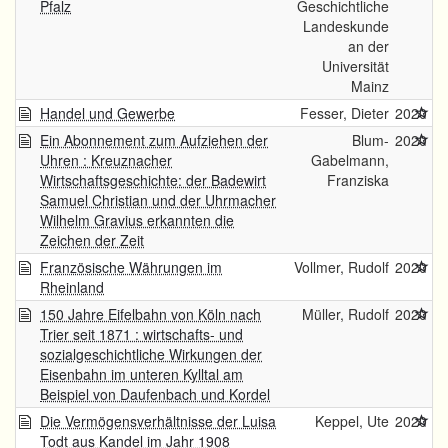
Pfalz
Geschichtliche
Landeskunde
an der
Universität
Mainz
Handel und Gewerbe
Fesser, Dieter
2020
Ein Abonnement zum Aufziehen der
Blum-
2020
Uhren : Kreuznacher
Gabelmann,
Wirtschaftsgeschichte: der Badewirt
Franziska
Samuel Christian und der Uhrmacher
Wilhelm Gravius erkannten die
Zeichen der Zeit
Französische Währungen im
Vollmer, Rudolf
2020
Rheinland
150 Jahre Eifelbahn von Köln nach
Müller, Rudolf
2020
Trier seit 1871 : wirtschafts- und
sozialgeschichtliche Wirkungen der
Eisenbahn im unteren Kylltal am
Beispiel von Daufenbach und Kordel
Die Vermögensverhältnisse der Luisa
Keppel, Ute
2020
Todt aus Kandel im Jahr 1908