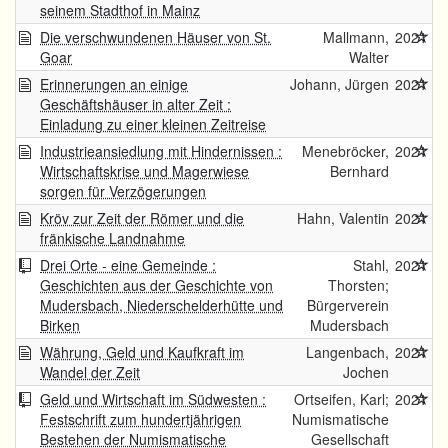
seinem Stadthof in Mainz
Die verschwundenen Häuser von St.
Mallmann,
2021
Goar
Walter
Erinnerungen an einige
Johann, Jürgen
2021
Geschäftshäuser in alter Zeit :
Einladung zu einer kleinen Zeitreise
Industrieansiedlung mit Hindernissen :
Menebröcker,
2021
Wirtschaftskrise und Magerwiese
Bernhard
sorgen für Verzögerungen
Kröv zur Zeit der Römer und die
Hahn, Valentin
2021
fränkische Landnahme
Drei Orte - eine Gemeinde :
Stahl,
2021
Geschichten aus der Geschichte von
Thorsten;
Mudersbach, Niederschelderhütte und
Bürgerverein
Birken
Mudersbach
Währung, Geld und Kaufkraft im
Langenbach,
2021
Wandel der Zeit
Jochen
Geld und Wirtschaft im Südwesten :
Ortseifen, Karl;
2021
Festschrift zum hundertjährigen
Numismatische
Bestehen der Numismatische
Gesellschaft