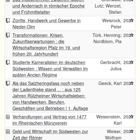
und Andernach in römischer Epoche
Lutz; Wenzel,
und Frühmittelalter
Stefan
Zünfte, Handwerk und Gewerbe in
Weisrock,
2021
Nieder-Olm
Peter
Transformationen, Krisen,
Türk, Henning;
2021
Zukunftserwartungen : die
Nordblom, Pia
Wirtschaftsregion Pfalz im 19. und
frühen 20. Jahrhundert
Studierte Kameralisten im deutschen
Gerbracht,
2021
Südwesten : Wissen und Verwalten im
Julius
späten Ancien Régime
Als das Salzheringsfass noch neben
Geeck, Karl
2021
der Ladentheke stand ... : aus 125
Jahren Rülzheimer Wirtschaftsleben:
von Handwerken, Berufen,
Geschäften und Betrieben | 1. Auflage
Verhandlungen und Vertrag von 1477
Weisenstein,
2021
im Rheinischen Münzverein
Karl
Geld und Wirtschaft im Südwesten zur
Weiser,
2021
Zeit der Römer
Wolfram