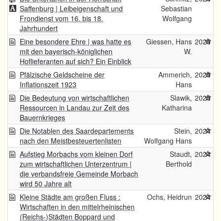
Saffenburg | Leibeigenschaft und
Sebastian
Frondienst vom 16. bis 18.
Wolfgang
Jahrhundert
Eine besondere Ehre | was hatte es
Giessen, Hans
2025
mit den bayerisch-königlichen
W.
Hoflieferanten auf sich? Ein Einblick
Pfälzische Geldscheine der
Ammerich,
2025
Inflationszeit 1923
Hans
Die Bedeutung von wirtschaftlichen
Slawik,
2025
Ressourcen in Landau zur Zeit des
Katharina
Bauernkrieges
Die Notablen des Saardepartements
Stein,
2024
nach den Meistbesteuertenlisten
Wolfgang Hans
Aufstieg Morbachs vom kleinen Dorf
Staudt,
2024
zum wirtschaftlichen Unterzentrum |
Berthold
die verbandsfreie Gemeinde Morbach
wird 50 Jahre alt
Kleine Städte am großen Fluss :
Ochs, Heidrun
2024
Wirtschaften in den mittelrheinischen
(Reichs-)Städten Boppard und