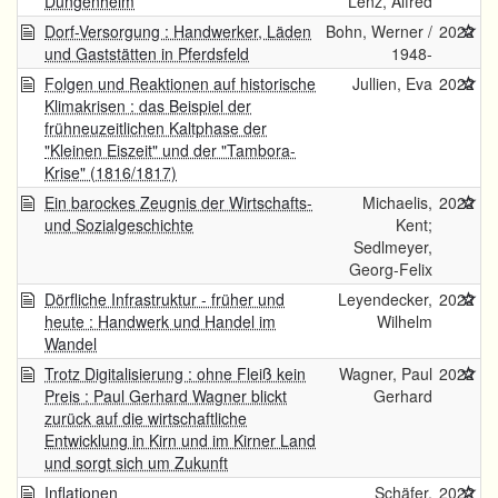
Düngenheim
Lenz, Alfred
Dorf-Versorgung : Handwerker, Läden
Bohn, Werner /
2022
und Gaststätten in Pferdsfeld
1948-
Folgen und Reaktionen auf historische
Jullien, Eva
2022
Klimakrisen : das Beispiel der
frühneuzeitlichen Kaltphase der
"Kleinen Eiszeit" und der "Tambora-
Krise" (1816/1817)
Ein barockes Zeugnis der Wirtschafts-
Michaelis,
2022
und Sozialgeschichte
Kent;
Sedlmeyer,
Georg-Felix
Dörfliche Infrastruktur - früher und
Leyendecker,
2022
heute : Handwerk und Handel im
Wilhelm
Wandel
Trotz Digitalisierung : ohne Fleiß kein
Wagner, Paul
2022
Preis : Paul Gerhard Wagner blickt
Gerhard
zurück auf die wirtschaftliche
Entwicklung in Kirn und im Kirner Land
und sorgt sich um Zukunft
Inflationen
Schäfer,
2022