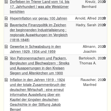
Dorfleben im Trierer Land vom 14. bis
Kreutz,
2023
17. Jahrhundert | was alte Weistümer
Bernhard
berichten
Hyperinflation vor genau 100 Jahren
Arnold, Alfred
2023
Bayerische Finanzpolitik im Zeichen
Hadry, Sarah
2023
der beginnenden Industrialisierung :
regionale Auswirkungen im Vergleich
(1818-1848)
Gewerbe in Schwabsburg in den
Allmann,
2023
Jahren 1929, 1934 und 1959
Joachim
Von Patronenmachern und Packern,
Bartolosch,
2023
Bergleuten und Blechwalzern : Streiks
Thomas A.
und Aussperrungen in den Kreisen
Siegen und Altenkirchen um 1900
Inflation in den Jahren 1919 - 1924
Rauscher,
2023
und der totale Zusammenbruch der
Manfred
deutschen Wirtschaft : eine erneut
informative Ausstellung über ein
Kapitel der jüngsten deutschen
Geschichte in der Stiftung Jakob
Bengel