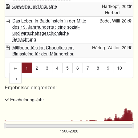
Gewerbe und Industrie
Hartkopf,
2019
Herbert
Das Leben in Balduinstein in der Mitte
Bode, Willi
2019
des 19. Jahrhunderts : eine sozial-
und wirtschaftsgeschichtliche
Betrachtung
Millionen für den Chorleiter und
Häring, Walter
2019
Bimssteine für den Männerchor
←
1
2
3
4
5
6
7
8
9
10
→
Ergebnisse eingrenzen:
Erscheinungsjahr