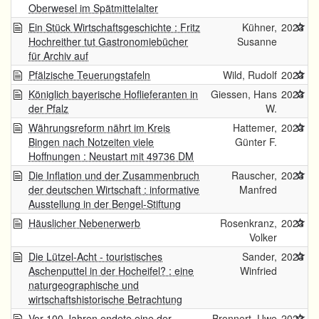
Oberwesel im Spätmittelalter
Ein Stück Wirtschaftsgeschichte : Fritz
Kühner,
2023
Hochreither tut Gastronomiebücher
Susanne
für Archiv auf
Pfälzische Teuerungstafeln
Wild, Rudolf
2023
Königlich bayerische Hoflieferanten in
Giessen, Hans
2023
der Pfalz
W.
Währungsreform nährt im Kreis
Hattemer,
2023
Bingen nach Notzeiten viele
Günter F.
Hoffnungen : Neustart mit 49736 DM
Die Inflation und der Zusammenbruch
Rauscher,
2023
der deutschen Wirtschaft : informative
Manfred
Ausstellung in der Bengel-Stiftung
Häuslicher Nebenerwerb
Rosenkranz,
2023
Volker
Die Lützel-Acht - touristisches
Sander,
2023
Aschenputtel in der Hocheifel? : eine
Winfried
naturgeographische und
wirtschaftshistorische Betrachtung
Vor 100 Jahren endete eine der
Bronnert, Uwe
2023