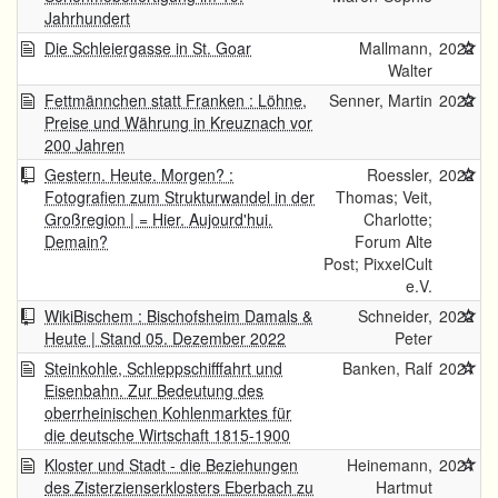
Jahrhundert
Die Schleiergasse in St. Goar
Mallmann,
2022
Walter
Fettmännchen statt Franken : Löhne,
Senner, Martin
2022
Preise und Währung in Kreuznach vor
200 Jahren
Gestern. Heute. Morgen? :
Roessler,
2022
Fotografien zum Strukturwandel in der
Thomas; Veit,
Großregion | = Hier. Aujourd'hui.
Charlotte;
Demain?
Forum Alte
Post; PixxelCult
e.V.
WikiBischem : Bischofsheim Damals &
Schneider,
2022
Heute | Stand 05. Dezember 2022
Peter
Steinkohle, Schleppschifffahrt und
Banken, Ralf
2021
Eisenbahn. Zur Bedeutung des
oberrheinischen Kohlenmarktes für
die deutsche Wirtschaft 1815-1900
Kloster und Stadt - die Beziehungen
Heinemann,
2021
des Zisterzienserklosters Eberbach zu
Hartmut