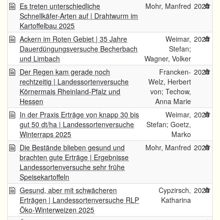
Es treten unterschiedliche
Mohr, Manfred
2025
Schnellkäfer-Arten auf | Drahtwurm im
Kartoffelbau 2025
Ackern im Roten Gebiet | 35 Jahre
Weimar,
2025
Dauerdüngungsversuche Becherbach
Stefan;
und Limbach
Wagner, Volker
Der Regen kam gerade noch
Francken-
2025
rechtzeitig | Landessortenversuche
Welz, Herbert
Körnermais Rheinland-Pfalz und
von; Techow,
Hessen
Anna Marie
In der Praxis Erträge von knapp 30 bis
Weimar,
2025
gut 50 dt/ha | Landessortenversuche
Stefan; Goetz,
Winterraps 2025
Marko
Die Bestände blieben gesund und
Mohr, Manfred
2025
brachten gute Erträge | Ergebnisse
Landessortenversuche sehr frühe
Speisekartoffeln
Gesund, aber mit schwächeren
Cypzirsch,
2025
Erträgen | Landessortenversuche RLP
Katharina
Öko-Winterweizen 2025