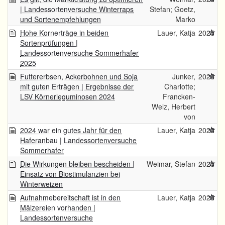
| Landessortenversuche Winterraps
Stefan; Goetz,
und Sortenempfehlungen
Marko
Hohe Kornerträge in beiden
Lauer, Katja
2025
Sortenprüfungen |
Landessortenversuche Sommerhafer
2025
Futtererbsen, Ackerbohnen und Soja
Junker,
2025
mit guten Erträgen | Ergebnisse der
Charlotte;
LSV Körnerleguminosen 2024
Francken-
Welz, Herbert
von
2024 war ein gutes Jahr für den
Lauer, Katja
2025
Haferanbau | Landessortenversuche
Sommerhafer
Die Wirkungen bleiben bescheiden |
Weimar, Stefan
2025
Einsatz von Biostimulanzien bei
Winterweizen
Aufnahmebereitschaft ist in den
Lauer, Katja
2025
Mälzereien vorhanden |
Landessortenversuche