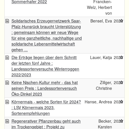
Sommerhafer 2022
Francken-
Welz, Herbert
von
Solidarisches Erzeugernetzwerk Saar-
Bensel, Eva
2023
Pfalz-Hunsrück braucht Unterstützung
: gemeinsam können wir neue Wege
für eine ganzheitliche, nachhaltige und
solidarische Lebensmittelwirtschaft
gehen ...
Die Erträge liegen über dem Schnitt
Lauer, Katja
2023
der letzten fünf Jahre :
Landessortenversuche Winterroggen
2022/2023
Keine Nischen-Kultur mehr - das hat
Zillger,
2023
seinen Preis : Landessortenversuch
Christine
Öko-Dinkel 2023
Körnermais - welche Sorten für 2024?
Hanse, Andrea
2023
: LSV Körnermais 2023,
Sortenempfehlungen
Regenerativer Pflanzenbau geht auch
Becker,
2023
im Trockengebiet : Projekt zu
Karsten