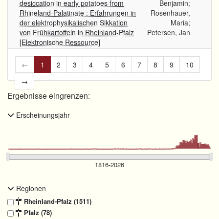
desiccation in early potatoes from
Benjamin;
Rhineland-Palatinate : Erfahrungen in
Rosenhauer,
der elektrophysikalischen Sikkation
Maria;
von Frühkartoffeln in Rheinland-Pfalz
Petersen, Jan
[Elektronische Ressource]
←
1
2
3
4
5
6
7
8
9
10
→
Ergebnisse eingrenzen:
Erscheinungsjahr
Regionen
Rheinland-Pfalz (1511)
Pfalz (78)