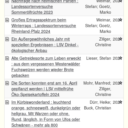
Nachfrage nach heimischen Partien :
Weimar,
2024
Landessortenversuche
Stefan; Goetz,
Sommerölfrüchte 2023
Marko
Großes Ertragsspektrum beim
Weimar,
2024
Winterraps : Landessortenversuche
Stefan; Goetz,
Rheinland-Pfalz 2024
Marko
Ein Außergewöhnliches Jahr mit
Zillger,
2024
speziellen Ergebnissen : LSV Dinkel -
Christine
ökologischer Anbau
Alte Getreidesorte zum Leben erweckt
Lieser, Stefan
2024
: aus dem vergessenen Westerwälder
Fuchsweizen werden wieder Brote
gebacken
Die Sorten konnten erst am 16. April
Mohr, Manfred;
2024
gepflanzt werden | LSV mittelfrühe
Zillger,
Öko-Speisekartoffeln 2024
Christine
Im Kürbiswonderland : leuchtend
Dürr, Heike;
2024
orange, schneeweiß, dunkelgrün oder
Buck, Christian
hellgrau. Mit Warzen oder ohne.
Rund, länglich, in Form von Ufos oder
Schwänen - mehr als 800