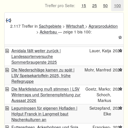
Treffer pro Seite:
15
25
50
100
2.117 Treffer in
Sachgebiete
>
Wirtschaft
>
Agrarproduktion
>
Ackerbau
— zeige 1 bis 100:
Amidala fällt weiter zurück |
Lauer, Katja
2026
Landessortenversuche
Sommerbraugerste 2025
Die Niederschläge kamen zu spät |
Mohr, Manfred
2026
LSV Speisekartoffeln 2025, frühe
Reifegruppe
Die Marktleistung muß stimmen | LSV
Goetz, Marko;
2026
Winterraps und Sortenempfehlung zur
Schoch,
Aussaat 2026
Markus
Leguminosen für eigenen Hofladen |
Setzepfand,
2026
Hofgut Franck in Langmeil baut
Elke
Nischenkulturen an
Futtererbsen, Ackerbohnen und Soja
Francken-
2026