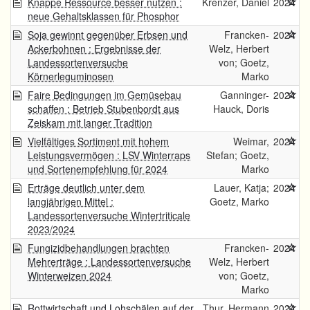
Knappe Ressource besser nutzen :
Krenzer, Daniel
2024
neue Gehaltsklassen für Phosphor
Soja gewinnt gegenüber Erbsen und
Francken-
2024
Ackerbohnen : Ergebnisse der
Welz, Herbert
Landessortenversuche
von; Goetz,
Körnerleguminosen
Marko
Faire Bedingungen im Gemüsebau
Ganninger-
2024
schaffen : Betrieb Stubenbordt aus
Hauck, Doris
Zeiskam mit langer Tradition
Vielfältiges Sortiment mit hohem
Weimar,
2024
Leistungsvermögen : LSV Winterraps
Stefan; Goetz,
und Sortenempfehlung für 2024
Marko
Erträge deutlich unter dem
Lauer, Katja;
2024
langjährigen Mittel :
Goetz, Marko
Landessortenversuche Wintertriticale
2023/2024
Fungizidbehandlungen brachten
Francken-
2024
Mehrerträge : Landessortenversuche
Welz, Herbert
Winterweizen 2024
von; Goetz,
Marko
Rottwirtschaft und Lohschälen auf der
Thur, Hermann
2024