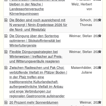
bleiben in der Nische |
Welz, Herbert
Landessortenversuche
von
Körnerleguminosen
Die Böden sind noch ausreichend mit
Schoch,
2026
N versorgt | Nmin-Ergebnisse 2026 für
Thomas
die Nord- und Westpfalz
Die Düngung über den Sortentyp
Weimar, Stefan
2026
optimieren | Stickstoffintensität bei
Winterfuttergerste
Flexible Düngungsstrategien bei
Weimar, Stefan
2026
Winterweizen | treffsicher auf Preis-
und Witterungsverläufe reagieren
Zwischen Radieschen und Pak Choi:
Maisenhälder,
2026
verblüffende Vielfalt im Pfälzer Boden |
Juliane
in der Pfalz treffen eine
traditionsreiche Kulturlandschaft,
außergewöhnliche Vielfalt im Anbau
und enge Verbindungen zur
regionalen Gastronomie aufeinander
20 Prozent mehr Sonnenblumen
Weimar,
2026