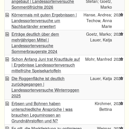
angebaut | Landessortenversuche
Stefan; Goetz,
Sommerölfrüchte 2026
Marko
Körnermais mit guten Ergebnissen |
Hanse, Andrea;
2025
Landessortenversuche um
Techow, Anna
Nachbarländer erweitert
Marie
Erträge deutlich über dem
Goetz, Marko;
2025
mehrjährigen Mittel |
Lauer, Katja
Landessortenversuche
Sommerbraugerste 2024
Schon Anfang Juni trat Krautfäule auf
Mohr, Manfred
2025
| Ergebnisse Landessortenversuch
mittelfrühe Speisekartoffeln
Die Roggenfläche ist deutlich
Lauer, Katja
2025
zurückgegangen |
Landessortenversuche Winterroggen
2025
Erbsen und Bohnen haben
Kirchmer,
2025
unterschiedliche Ansprüche | was
Bettina
brauchen Leguminosen an
Grundnährstoffen und N?
Es gilt, die Marktleistung zu optimieren
Weimar,
2025