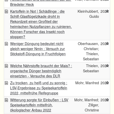
Briedeler Heck
Kartoffeln in Not | Schädlinge : die
Kleinhubbert,
2024
Schilf-Glasflügelzikade droht in
Guido
Rekordzeit einen Großteil der
heimischen Nutzpflanzen zu ruinieren.
Können Forscher das Insekt noch
stoppen?
Weniger Düngung bedeutet nicht
Oberhausen,
2024
gleich weniger Nmin : Versuch zur
Christian;
Stickstoff-Düngung in Fruchtfolgen
Thielen,
Sebastian
Welche Nährstoffe braucht der Mais? :
Thielen,
2024
organische Dünger bestmöglich
Sebastian
einsetzten - Versuche des DLR
Zu trocken, zu heiß und zu sonnig :
Mohr, Manfred
2023
LSV-Ergebnisse zu Speisekartoffeln
2022, mittelfrühe Reifegruppe
Witterung sorgte für Einbußen : LSV
Mohr, Manfred;
2023
Speisekartoffeln mittelfrüh,
Zillger,
ökologischer Anbau 2022
Christine