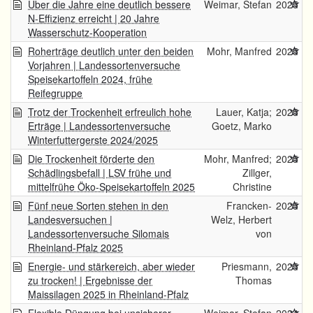
Über die Jahre eine deutlich bessere
Weimar, Stefan
2025
N-Effizienz erreicht | 20 Jahre
Wasserschutz-Kooperation
Roherträge deutlich unter den beiden
Mohr, Manfred
2025
Vorjahren | Landessortenversuche
Speisekartoffeln 2024, frühe
Reifegruppe
Trotz der Trockenheit erfreulich hohe
Lauer, Katja;
2025
Erträge | Landessortenversuche
Goetz, Marko
Winterfuttergerste 2024/2025
Die Trockenheit förderte den
Mohr, Manfred;
2025
Schädlingsbefall | LSV frühe und
Zillger,
mittelfrühe Öko-Speisekartoffeln 2025
Christine
Fünf neue Sorten stehen in den
Francken-
2025
Landesversuchen |
Welz, Herbert
Landessortenversuche Silomais
von
Rheinland-Pfalz 2025
Energie- und stärkereich, aber wieder
Priesmann,
2025
zu trocken! | Ergebnisse der
Thomas
Maissilagen 2025 in Rheinland-Pfalz