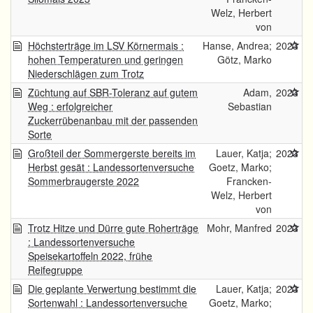
Welz, Herbert
von
Höchsterträge im LSV Körnermais :
Hanse, Andrea;
2023
hohen Temperaturen und geringen
Götz, Marko
Niederschlägen zum Trotz
Züchtung auf SBR-Toleranz auf gutem
Adam,
2023
Weg : erfolgreicher
Sebastian
Zuckerrübenanbau mit der passenden
Sorte
Großteil der Sommergerste bereits im
Lauer, Katja;
2023
Herbst gesät : Landessortenversuche
Goetz, Marko;
Sommerbraugerste 2022
Francken-
Welz, Herbert
von
Trotz Hitze und Dürre gute Roherträge
Mohr, Manfred
2023
: Landessortenversuche
Speisekartoffeln 2022, frühe
Reifegruppe
Die geplante Verwertung bestimmt die
Lauer, Katja;
2023
Sortenwahl : Landessortenversuche
Goetz, Marko;