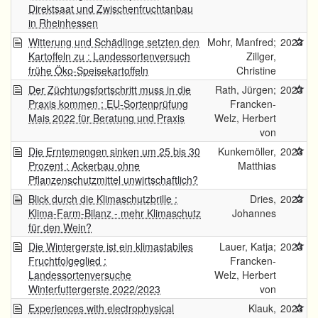
Direktsaat und Zwischenfruchtanbau
in Rheinhessen
Witterung und Schädlinge setzten den
Mohr, Manfred;
2023
Kartoffeln zu : Landessortenversuch
Zillger,
frühe Öko-Speisekartoffeln
Christine
Der Züchtungsfortschritt muss in die
Rath, Jürgen;
2023
Praxis kommen : EU-Sortenprüfung
Francken-
Mais 2022 für Beratung und Praxis
Welz, Herbert
von
Die Erntemengen sinken um 25 bis 30
Kunkemöller,
2023
Prozent : Ackerbau ohne
Matthias
Pflanzenschutzmittel unwirtschaftlich?
Blick durch die Klimaschutzbrille :
Dries,
2023
Klima-Farm-Bilanz - mehr Klimaschutz
Johannes
für den Wein?
Die Wintergerste ist ein klimastabiles
Lauer, Katja;
2023
Fruchtfolgeglied :
Francken-
Landessortenversuche
Welz, Herbert
Winterfuttergerste 2022/2023
von
Experiences with electrophysical
Klauk,
2023