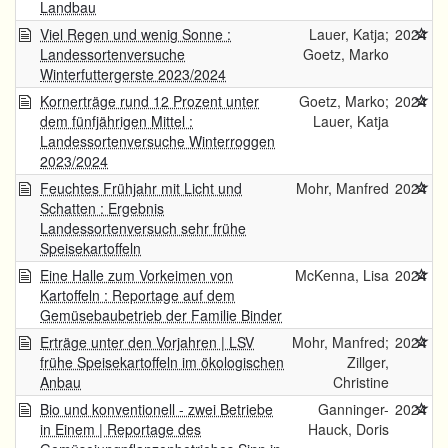
Landbau
Viel Regen und wenig Sonne :
Lauer, Katja;
2024
Landessortenversuche
Goetz, Marko
Winterfuttergerste 2023/2024
Kornerträge rund 12 Prozent unter
Goetz, Marko;
2024
dem fünfjährigen Mittel :
Lauer, Katja
Landessortenversuche Winterroggen
2023/2024
Feuchtes Frühjahr mit Licht und
Mohr, Manfred
2024
Schatten : Ergebnis
Landessortenversuch sehr frühe
Speisekartoffeln
Eine Halle zum Vorkeimen von
McKenna, Lisa
2024
Kartoffeln : Reportage auf dem
Gemüsebaubetrieb der Familie Binder
Erträge unter den Vorjahren | LSV
Mohr, Manfred;
2024
frühe Speisekartoffeln im ökologischen
Zillger,
Anbau
Christine
Bio und konventionell - zwei Betriebe
Ganninger-
2024
in Einem | Reportage des
Hauck, Doris