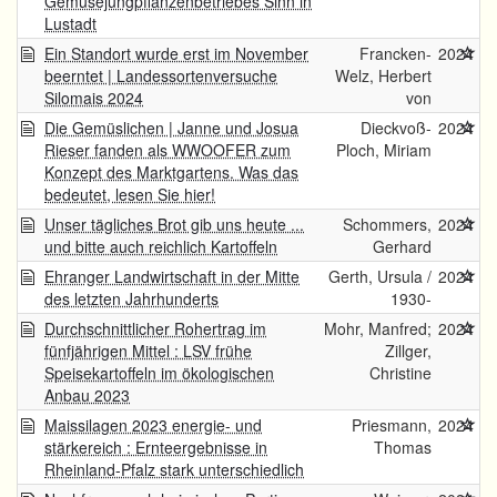
Gemüsejungpflanzenbetriebes Sinn in
Lustadt
Ein Standort wurde erst im November
Francken-
2024
beerntet | Landessortenversuche
Welz, Herbert
Silomais 2024
von
Die Gemüslichen | Janne und Josua
Dieckvoß-
2024
Rieser fanden als WWOOFER zum
Ploch, Miriam
Konzept des Marktgartens. Was das
bedeutet, lesen Sie hier!
Unser tägliches Brot gib uns heute ...
Schommers,
2024
und bitte auch reichlich Kartoffeln
Gerhard
Ehranger Landwirtschaft in der Mitte
Gerth, Ursula /
2024
des letzten Jahrhunderts
1930-
Durchschnittlicher Rohertrag im
Mohr, Manfred;
2024
fünfjährigen Mittel : LSV frühe
Zillger,
Speisekartoffeln im ökologischen
Christine
Anbau 2023
Maissilagen 2023 energie- und
Priesmann,
2024
stärkereich : Ernteergebnisse in
Thomas
Rheinland-Pfalz stark unterschiedlich