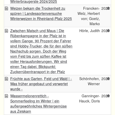
Winterbraugerste 2024/2025
Weizen bekam die Trockenheit zu
Francken-
2025
spüren | Landessortenversuche
Welz, Herbert
Winterweizen in Rheinland-Pfalz 2025
von; Goetz,
Marko
Zwischen Matsch und Maus | Die
Hörle, Judith
2025
Rübenkampagne in der Pfalz ist in
vollem Gange. 90 Prozent der Fahrer
sind Hobby-Trucker, die für den süßen
Nachschub sorgen. Doch der Weg
vom Feld bis zum süßen Kaffee ist
voller Herausforderungen. Wir sind
einen Tag dabei. Blickpunkt:
Zuckerrübentransport in der Pfalz
Früchte aus Garten, Feld und Wald | -
Schönhofen,
2025
Was früher angebaut und verwertet
Werner
wurde -
Wassermelonenrettich -
Ganninger-
2025
Sommerfeeling im Winter | ein
Hauck, Doris
außergewöhnliches Wintergemüse
aus Zeiskam