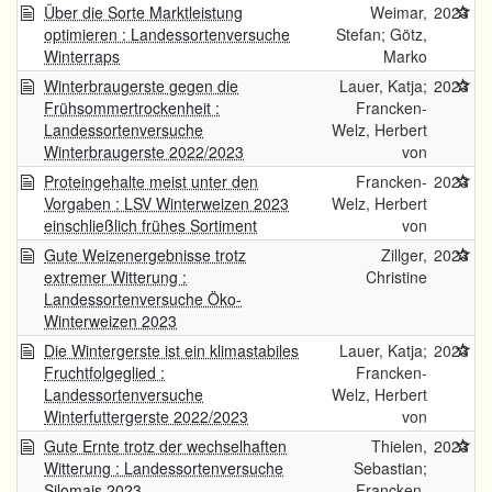
Über die Sorte Marktleistung
Weimar,
2023
optimieren : Landessortenversuche
Stefan; Götz,
Winterraps
Marko
Winterbraugerste gegen die
Lauer, Katja;
2023
Frühsommertrockenheit :
Francken-
Landessortenversuche
Welz, Herbert
Winterbraugerste 2022/2023
von
Proteingehalte meist unter den
Francken-
2023
Vorgaben : LSV Winterweizen 2023
Welz, Herbert
einschließlich frühes Sortiment
von
Gute Weizenergebnisse trotz
Zillger,
2023
extremer Witterung :
Christine
Landessortenversuche Öko-
Winterweizen 2023
Die Wintergerste ist ein klimastabiles
Lauer, Katja;
2023
Fruchtfolgeglied :
Francken-
Landessortenversuche
Welz, Herbert
Winterfuttergerste 2022/2023
von
Gute Ernte trotz der wechselhaften
Thielen,
2023
Witterung : Landessortenversuche
Sebastian;
Silomais 2023
Francken-