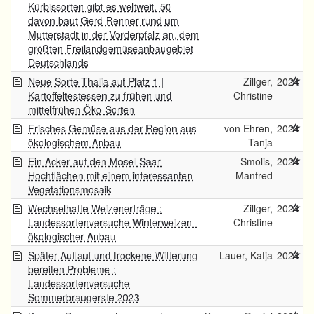
Kürbissorten gibt es weltweit. 50
davon baut Gerd Renner rund um
Mutterstadt in der Vorderpfalz an, dem
größten Freilandgemüseanbaugebiet
Deutschlands
Neue Sorte Thalia auf Platz 1 |
Zillger,
2024
Kartoffeltestessen zu frühen und
Christine
mittelfrühen Öko-Sorten
Frisches Gemüse aus der Region aus
von Ehren,
2024
ökologischem Anbau
Tanja
Ein Acker auf den Mosel-Saar-
Smolis,
2024
Hochflächen mit einem interessanten
Manfred
Vegetationsmosaik
Wechselhafte Weizenerträge :
Zillger,
2024
Landessortenversuche Winterweizen -
Christine
ökologischer Anbau
Später Auflauf und trockene Witterung
Lauer, Katja
2024
bereiten Probleme :
Landessortenversuche
Sommerbraugerste 2023