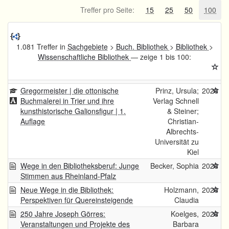
Treffer pro Seite:
15
25
50
100
1.081 Treffer in
Sachgebiete
>
Buch. Bibliothek
>
Bibliothek
>
Wissenschaftliche Bibliothek
— zeige 1 bis 100:
Gregormeister | die ottonische
Prinz, Ursula;
2026
Buchmalerei in Trier und ihre
Verlag Schnell
kunsthistorische Galionsfigur | 1.
& Steiner;
Auflage
Christian-
Albrechts-
Universität zu
Kiel
Wege in den Bibliotheksberuf: Junge
Becker, Sophia
2026
Stimmen aus Rheinland-Pfalz
Neue Wege in die Bibliothek:
Holzmann,
2026
Perspektiven für Quereinsteigende
Claudia
250 Jahre Joseph Görres:
Koelges,
2026
Veranstaltungen und Projekte des
Barbara