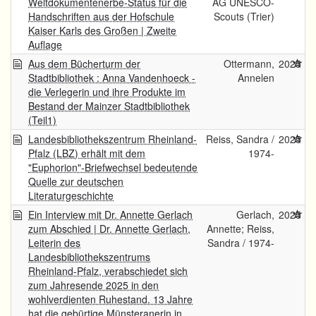
Weltdokumentenerbe-Status für die
AG UNESCO-
Handschriften aus der Hofschule
Scouts (Trier)
Kaiser Karls des Großen | Zweite
Auflage
Aus dem Bücherturm der
Ottermann,
2025
Stadtbibliothek : Anna Vandenhoeck -
Annelen
die Verlegerin und ihre Produkte im
Bestand der Mainzer Stadtbibliothek
(Teil1)
Landesbibliothekszentrum Rheinland-
Reiss, Sandra /
2025
Pfalz (LBZ) erhält mit dem
1974-
"Euphorion"-Briefwechsel bedeutende
Quelle zur deutschen
Literaturgeschichte
Ein Interview mit Dr. Annette Gerlach
Gerlach,
2025
zum Abschied | Dr. Annette Gerlach,
Annette; Reiss,
Leiterin des
Sandra / 1974-
Landesbibliothekszentrums
Rheinland-Pfalz, verabschiedet sich
zum Jahresende 2025 in den
wohlverdienten Ruhestand. 13 Jahre
hat die gebürtige Münsteranerin in