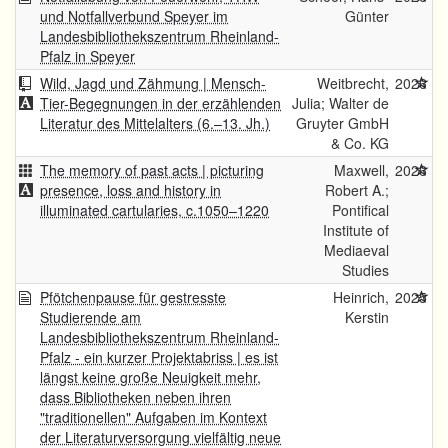
und Notfallverbund Speyer im
Günter
Landesbibliothekszentrum Rheinland-
Pfalz in Speyer
Wild, Jagd und Zähmung | Mensch-
Weitbrecht,
2026
Tier-Begegnungen in der erzählenden
Julia; Walter de
Literatur des Mittelalters (6.–13. Jh.)
Gruyter GmbH
& Co. KG
The memory of past acts | picturing
Maxwell,
2026
presence, loss and history in
Robert A.;
illuminated cartularies, c.1050–1220
Pontifical
Institute of
Mediaeval
Studies
Pfötchenpause für gestresste
Heinrich,
2025
Studierende am
Kerstin
Landesbibliothekszentrum Rheinland-
Pfalz - ein kurzer Projektabriss | es ist
längst keine große Neuigkeit mehr,
dass Bibliotheken neben ihren
"traditionellen" Aufgaben im Kontext
der Literaturversorgung vielfältig neue