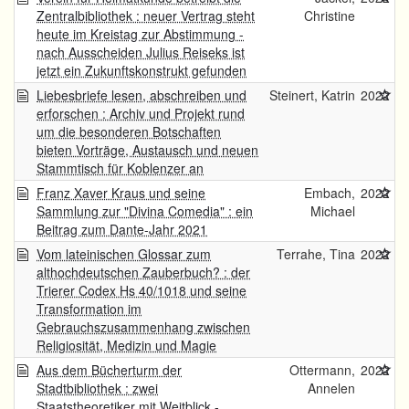
Zentralbibliothek : neuer Vertrag steht
Christine
heute im Kreistag zur Abstimmung -
nach Ausscheiden Julius Reiseks ist
jetzt ein Zukunftskonstrukt gefunden
Liebesbriefe lesen, abschreiben und
Steinert, Katrin
2022
erforschen : Archiv und Projekt rund
um die besonderen Botschaften
bieten Vorträge, Austausch und neuen
Stammtisch für Koblenzer an
Franz Xaver Kraus und seine
Embach,
2022
Sammlung zur "Divina Comedia" : ein
Michael
Beitrag zum Dante-Jahr 2021
Vom lateinischen Glossar zum
Terrahe, Tina
2022
althochdeutschen Zauberbuch? : der
Trierer Codex Hs 40/1018 und seine
Transformation im
Gebrauchszusammenhang zwischen
Religiosität, Medizin und Magie
Aus dem Bücherturm der
Ottermann,
2022
Stadtbibliothek : zwei
Annelen
Staatstheoretiker mit Weitblick -