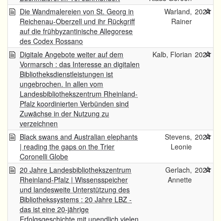
Die Wandmalereien von St. Georg in
Warland,
2024
Reichenau-Oberzell und ihr Rückgriff
Rainer
auf die frühbyzantinische Allegorese
des Codex Rossano
Digitale Angebote weiter auf dem
Kalb, Florian
2024
Vormarsch : das Interesse an digitalen
Bibliotheksdienstleistungen ist
ungebrochen. In allen vom
Landesbibliothekszentrum Rheinland-
Pfalz koordinierten Verbünden sind
Zuwächse in der Nutzung zu
verzeichnen
Black swans and Australian elephants
Stevens,
2024
| reading the gaps on the Trier
Leonie
Coronelli Globe
20 Jahre Landesbibliothekszentrum
Gerlach,
2024
Rheinland-Pfalz | Wissensspeicher
Annette
und landesweite Unterstützung des
Bibliothekssystems : 20 Jahre LBZ -
das ist eine 20-jährige
Erfolgsgeschichte mit unendlich vielen