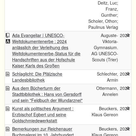
Deitz, Luc;
Franz,
Gunther;
Scholer, Othon;
Paulinus Verlag
Ada Evangeliar | UNESCO-
Auguste-
2024
Weltdokumentenerbe : 2024
Viktoria-
anlässlich der Verleihung des
Gymnasium.
Weltdokumentenerbe-Status für die
AG UNESCO-
Handschriften aus der Hofschule
Scouts (Trier)
Kaiser Karls des Großen
Schlaglicht: Die Pfälzische
Schlechter,
2024
Landesbibliothek
Armin
Aus dem Bücherturm der
Ottermann,
2024
Stadtbibliothek : Hans von Gersdorff
Annelen
und sein "Feldbuch der Wundarznei"
Kunst als politisches Argument :
Beuckers,
2024
Erzbischof Egbert und seine
Klaus Gereon
Goldschmiedewerkstatt
Bemerkungen zur Reichenauer
Beuckers,
2024
Buchmalerei im 10. Jahrhundert
Klaus Gereon