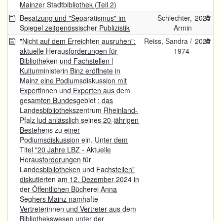
Mainzer Stadtbibliothek (Teil 2)
Besatzung und "Separatismus" im
Schlechter,
2025
Spiegel zeitgenössischer Publizistik
Armin
"Nicht auf dem Erreichten ausruhen":
Reiss, Sandra /
2025
aktuelle Herausforderungen für
1974-
Bibliotheken und Fachstellen |
Kulturministerin Binz eröffnete in
Mainz eine Podiumsdiskussion mit
Expertinnen und Experten aus dem
gesamten Bundesgebiet : das
Landesbibliothekszentrum Rheinland-
Pfalz lud anlässlich seines 20-jährigen
Bestehens zu einer
Podiumsdiskussion ein. Unter dem
Titel "20 Jahre LBZ - Aktuelle
Herausforderungen für
Landesbibliotheken und Fachstellen"
diskutierten am 12. Dezember 2024 in
der Öffentlichen Bücherei Anna
Seghers Mainz namhafte
Vertreterinnen und Vertreter aus dem
Bibliothekswesen unter der