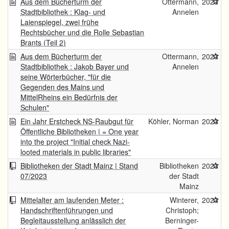
Aus dem Bücherturm der
Ottermann,
2023
Stadtbibliothek : Klag- und
Annelen
Laienspiegel, zwei frühe
Rechtsbücher und die Rolle Sebastian
Brants (Teil 2)
Aus dem Bücherturm der
Ottermann,
2023
Stadtbibliothek : Jakob Bayer und
Annelen
seine Wörterbücher, "für die
Gegenden des Mains und
MittelRheins ein Bedürfnis der
Schulen"
Ein Jahr Erstcheck NS-Raubgut für
Köhler, Norman
2023
Öffentliche Bibliotheken | = One year
into the project "Initial check Nazi-
looted materials in public libraries"
Bibliotheken der Stadt Mainz | Stand
Bibliotheken
2023
07/2023
der Stadt
Mainz
Mittelalter am laufenden Meter :
Winterer,
2023
Handschriftenführungen und
Christoph;
Begleitausstellung anlässlich der
Berninger-