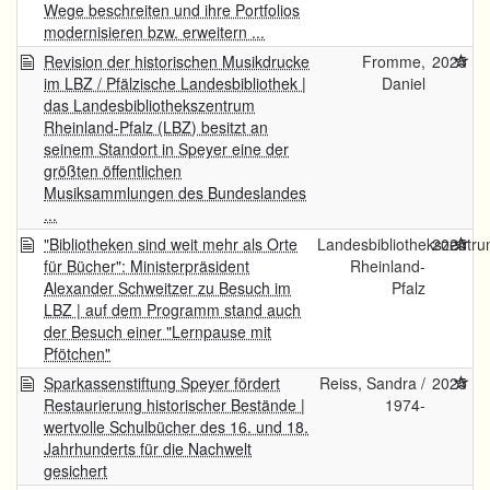
Wege beschreiten und ihre Portfolios
modernisieren bzw. erweitern ...
Revision der historischen Musikdrucke
Fromme,
2025
im LBZ / Pfälzische Landesbibliothek |
Daniel
das Landesbibliothekszentrum
Rheinland-Pfalz (LBZ) besitzt an
seinem Standort in Speyer eine der
größten öffentlichen
Musiksammlungen des Bundeslandes
...
"Bibliotheken sind weit mehr als Orte
Landesbibliothekszentr
2025
für Bücher": Ministerpräsident
Rheinland-
Alexander Schweitzer zu Besuch im
Pfalz
LBZ | auf dem Programm stand auch
der Besuch einer "Lernpause mit
Pfötchen"
Sparkassenstiftung Speyer fördert
Reiss, Sandra /
2025
Restaurierung historischer Bestände |
1974-
wertvolle Schulbücher des 16. und 18.
Jahrhunderts für die Nachwelt
gesichert