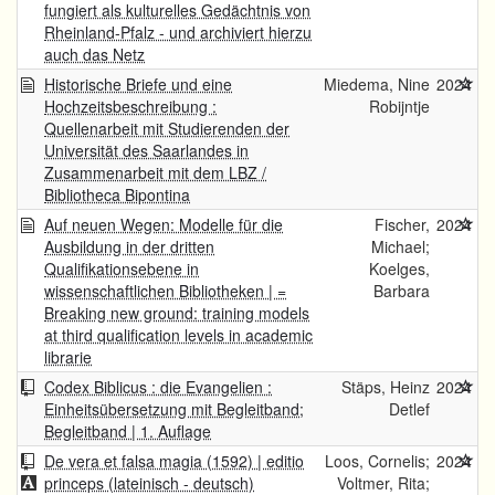
fungiert als kulturelles Gedächtnis von
Rheinland-Pfalz - und archiviert hierzu
auch das Netz
Historische Briefe und eine
Miedema, Nine
2024
Hochzeitsbeschreibung :
Robijntje
Quellenarbeit mit Studierenden der
Universität des Saarlandes in
Zusammenarbeit mit dem LBZ /
Bibliotheca Bipontina
Auf neuen Wegen: Modelle für die
Fischer,
2024
Ausbildung in der dritten
Michael;
Qualifikationsebene in
Koelges,
wissenschaftlichen Bibliotheken | =
Barbara
Breaking new ground: training models
at third qualification levels in academic
librarie
Codex Biblicus : die Evangelien :
Stäps, Heinz
2024
Einheitsübersetzung mit Begleitband;
Detlef
Begleitband | 1. Auflage
De vera et falsa magia (1592) | editio
Loos, Cornelis;
2024
princeps (lateinisch - deutsch)
Voltmer, Rita;