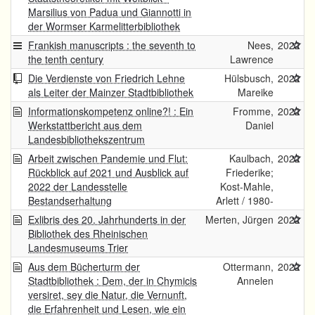
Marsilius von Padua und Giannotti in
der Wormser Karmelitterbibliothek
Frankish manuscripts : the seventh to
Nees,
2022
the tenth century
Lawrence
Die Verdienste von Friedrich Lehne
Hülsbusch,
2022
als Leiter der Mainzer Stadtbibliothek
Mareike
Informationskompetenz online?! : Ein
Fromme,
2022
Werkstattbericht aus dem
Daniel
Landesbibliothekszentrum
Arbeit zwischen Pandemie und Flut:
Kaulbach,
2022
Rückblick auf 2021 und Ausblick auf
Friederike;
2022 der Landesstelle
Kost-Mahle,
Bestandserhaltung
Arlett / 1980-
Exlibris des 20. Jahrhunderts in der
Merten, Jürgen
2022
Bibliothek des Rheinischen
Landesmuseums Trier
Aus dem Bücherturm der
Ottermann,
2022
Stadtbibliothek : Dem, der in Chymicis
Annelen
versiret, sey die Natur, die Vernunft,
die Erfahrenheit und Lesen, wie ein