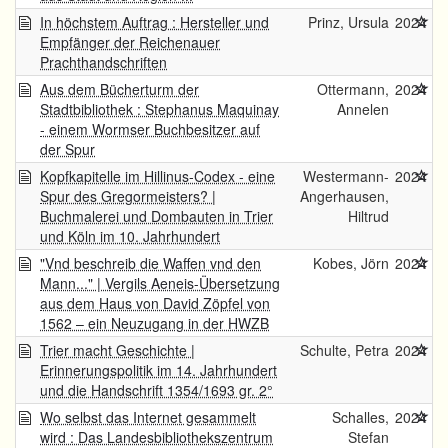
In höchstem Auftrag : Hersteller und
Prinz, Ursula
2024
Empfänger der Reichenauer
Prachthandschriften
Aus dem Bücherturm der
Ottermann,
2024
Stadtbibliothek : Stephanus Maquinay
Annelen
- einem Wormser Buchbesitzer auf
der Spur
Kopfkapitelle im Hillinus-Codex - eine
Westermann-
2024
Spur des Gregormeisters? |
Angerhausen,
Buchmalerei und Dombauten in Trier
Hiltrud
und Köln im 10. Jahrhundert
"Vnd beschreib die Waffen vnd den
Kobes, Jörn
2024
Mann..." | Vergils Aeneis-Übersetzung
aus dem Haus von David Zöpfel von
1562 – ein Neuzugang in der HWZB
Trier macht Geschichte |
Schulte, Petra
2024
Erinnerungspolitik im 14. Jahrhundert
und die Handschrift 1354/1693 gr. 2°
Wo selbst das Internet gesammelt
Schalles,
2024
wird : Das Landesbibliothekszentrum
Stefan