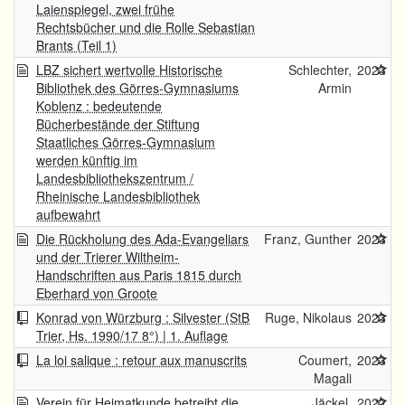
Laienspiegel, zwei frühe
Rechtsbücher und die Rolle Sebastian
Brants (Teil 1)
LBZ sichert wertvolle Historische
Schlechter,
2023
Bibliothek des Görres-Gymnasiums
Armin
Koblenz : bedeutende
Bücherbestände der Stiftung
Staatliches Görres-Gymnasium
werden künftig im
Landesbibliothekszentrum /
Rheinische Landesbibliothek
aufbewahrt
Die Rückholung des Ada-Evangeliars
Franz, Gunther
2023
und der Trierer Wiltheim-
Handschriften aus Paris 1815 durch
Eberhard von Groote
Konrad von Würzburg : Silvester (StB
Ruge, Nikolaus
2023
Trier, Hs. 1990/17 8°) | 1. Auflage
La loi salique : retour aux manuscrits
Coumert,
2023
Magali
Verein für Heimatkunde betreibt die
Jäckel,
2022