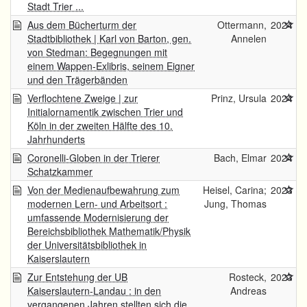
Stadt Trier ...
Aus dem Bücherturm der
Ottermann,
2024
Stadtbibliothek | Karl von Barton, gen.
Annelen
von Stedman: Begegnungen mit
einem Wappen-Exlibris, seinem Eigner
und den Trägerbänden
Verflochtene Zweige | zur
Prinz, Ursula
2024
Initialornamentik zwischen Trier und
Köln in der zweiten Hälfte des 10.
Jahrhunderts
Coronelli-Globen in der Trierer
Bach, Elmar
2024
Schatzkammer
Von der Medienaufbewahrung zum
Heisel, Carina;
2023
modernen Lern- und Arbeitsort :
Jung, Thomas
umfassende Modernisierung der
Bereichsbibliothek Mathematik/Physik
der Universitätsbibliothek in
Kaiserslautern
Zur Entstehung der UB
Rosteck,
2023
Kaiserslautern-Landau : in den
Andreas
vergangenen Jahren stellten sich die