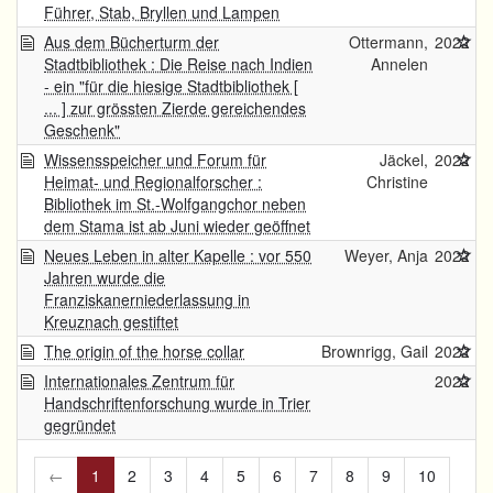
Führer, Stab, Bryllen und Lampen
Aus dem Bücherturm der
Ottermann,
2022
Stadtbibliothek : Die Reise nach Indien
Annelen
- ein "für die hiesige Stadtbibliothek [
... ] zur grössten Zierde gereichendes
Geschenk"
Wissensspeicher und Forum für
Jäckel,
2022
Heimat- und Regionalforscher :
Christine
Bibliothek im St.-Wolfgangchor neben
dem Stama ist ab Juni wieder geöffnet
Neues Leben in alter Kapelle : vor 550
Weyer, Anja
2022
Jahren wurde die
Franziskanerniederlassung in
Kreuznach gestiftet
The origin of the horse collar
Brownrigg, Gail
2022
Internationales Zentrum für
2022
Handschriftenforschung wurde in Trier
gegründet
←
1
2
3
4
5
6
7
8
9
10