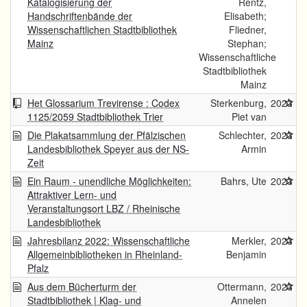
Katalogisierung der
Rentz,
Handschriftenbände der
Elisabeth;
Wissenschaftlichen Stadtbibliothek
Fliedner,
Mainz
Stephan;
Wissenschaftliche
Stadtbibliothek
Mainz
Het Glossarium Trevirense : Codex
Sterkenburg,
2023
1125/2059 Stadtbibliothek Trier
Piet van
Die Plakatsammlung der Pfälzischen
Schlechter,
2023
Landesbibliothek Speyer aus der NS-
Armin
Zeit
Ein Raum - unendliche Möglichkeiten:
Bahrs, Ute
2023
Attraktiver Lern- und
Veranstaltungsort LBZ / Rheinische
Landesbibliothek
Jahresbilanz 2022: Wissenschaftliche
Merkler,
2023
Allgemeinbibliotheken in Rheinland-
Benjamin
Pfalz
Aus dem Bücherturm der
Ottermann,
2023
Stadtbibliothek | Klag- und
Annelen