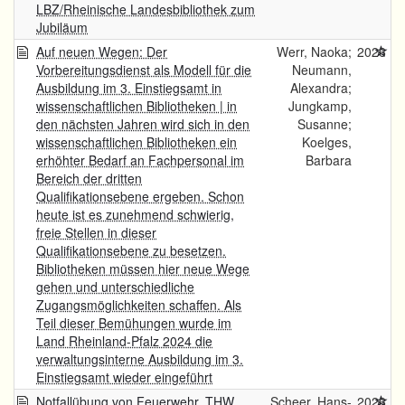
LBZ/Rheinische Landesbibliothek zum
Jubiläum
Auf neuen Wegen: Der
Werr, Naoka;
2026
Vorbereitungsdienst als Modell für die
Neumann,
Ausbildung im 3. Einstiegsamt in
Alexandra;
wissenschaftlichen Bibliotheken | in
Jungkamp,
den nächsten Jahren wird sich in den
Susanne;
wissenschaftlichen Bibliotheken ein
Koelges,
erhöhter Bedarf an Fachpersonal im
Barbara
Bereich der dritten
Qualifikationsebene ergeben. Schon
heute ist es zunehmend schwierig,
freie Stellen in dieser
Qualifikationsebene zu besetzen.
Bibliotheken müssen hier neue Wege
gehen und unterschiedliche
Zugangsmöglichkeiten schaffen. Als
Teil dieser Bemühungen wurde im
Land Rheinland-Pfalz 2024 die
verwaltungsinterne Ausbildung im 3.
Einstiegsamt wieder eingeführt
Notfallübung von Feuerwehr, THW
Scheer, Hans-
2026