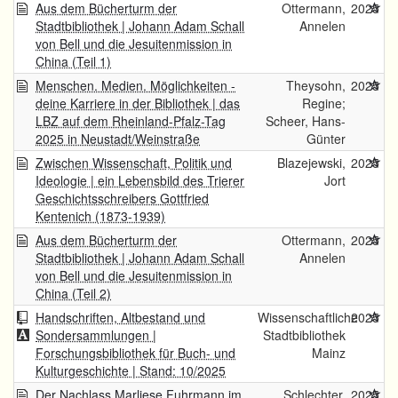
Aus dem Bücherturm der
Ottermann,
2025
Stadtbibliothek | Johann Adam Schall
Annelen
von Bell und die Jesuitenmission in
China (Teil 1)
Menschen. Medien. Möglichkeiten -
Theysohn,
2025
deine Karriere in der Bibliothek | das
Regine;
LBZ auf dem Rheinland-Pfalz-Tag
Scheer, Hans-
2025 in Neustadt/Weinstraße
Günter
Zwischen Wissenschaft, Politik und
Blazejewski,
2025
Ideologie | ein Lebensbild des Trierer
Jort
Geschichtsschreibers Gottfried
Kentenich (1873-1939)
Aus dem Bücherturm der
Ottermann,
2025
Stadtbibliothek | Johann Adam Schall
Annelen
von Bell und die Jesuitenmission in
China (Teil 2)
Handschriften, Altbestand und
Wissenschaftliche
2025
Sondersammlungen |
Stadtbibliothek
Forschungsbibliothek für Buch- und
Mainz
Kulturgeschichte | Stand: 10/2025
Der Nachlass Marliese Fuhrmann im
Schlechter,
2025