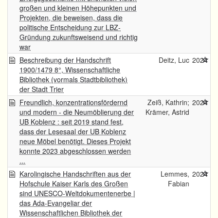
großen und kleinen Höhepunkten und
Projekten, die beweisen, dass die
politische Entscheidung zur LBZ-
Gründung zukunftsweisend und richtig
war
Beschreibung der Handschrift
Deitz, Luc
2024
1900/1479 8°, Wissenschaftliche
Bibliothek (vormals Stadtbibliothek)
der Stadt Trier
Freundlich, konzentrationsfördernd
Zeiß, Kathrin;
2024
und modern - die Neumöblierung der
Krämer, Astrid
UB Koblenz : seit 2019 stand fest,
dass der Lesesaal der UB Koblenz
neue Möbel benötigt. Dieses Projekt
konnte 2023 abgeschlossen werden
...
Karolingische Handschriften aus der
Lemmes,
2024
Hofschule Kaiser Karls des Großen
Fabian
sind UNESCO-Weltdokumentenerbe |
das Ada-Evangeliar der
Wissenschaftlichen Bibliothek der