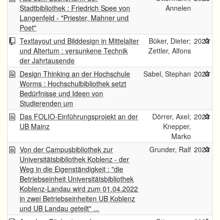
Stadtbibliothek : Friedrich Spee von
Annelen
Langenfeld - "Priester, Mahner und
Poet"
Textlayout und Bilddesign in Mittelalter
Büker, Dieter;
2023
und Altertum : versunkene Technik
Zettler, Alfons
der Jahrtausende
Design Thinking an der Hochschule
Sabel, Stephan
2023
Worms : Hochschulbibliothek setzt
Bedürfnisse und Ideen von
Studierenden um
Das FOLIO-Einführungsprojekt an der
Dörrer, Axel;
2023
UB Mainz
Knepper,
Marko
Von der Campusbibliothek zur
Grunder, Ralf
2023
Universitätsbibliothek Koblenz - der
Weg in die Eigenständigkeit : "die
Betriebseinheit Universitätsbibliothek
Koblenz-Landau wird zum 01.04.2022
in zwei Betriebseinheiten UB Koblenz
und UB Landau geteilt" ...