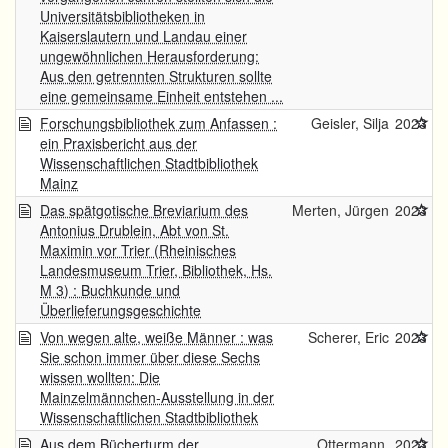
Universitätsbibliotheken in
Kaiserslautern und Landau einer
ungewöhnlichen Herausforderung:
Aus den getrennten Strukturen sollte
eine gemeinsame Einheit entstehen ...
Forschungsbibliothek zum Anfassen :
Geisler, Silja
2023
ein Praxisbericht aus der
Wissenschaftlichen Stadtbibliothek
Mainz
Das spätgotische Breviarium des
Merten, Jürgen
2023
Antonius Drublein, Abt von St.
Maximin vor Trier (Rheinisches
Landesmuseum Trier, Bibliothek, Hs.
M 3) : Buchkunde und
Überlieferungsgeschichte
Von wegen alte, weiße Männer : was
Scherer, Eric
2023
Sie schon immer über diese Sechs
wissen wollten: Die
Mainzelmännchen-Ausstellung in der
Wissenschaftlichen Stadtbibliothek
Aus dem Bücherturm der
Ottermann,
2023