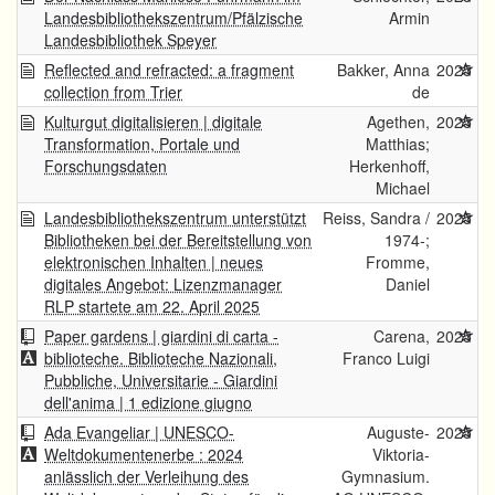
Landesbibliothekszentrum/Pfälzische
Armin
Landesbibliothek Speyer
Reflected and refracted: a fragment
Bakker, Anna
2025
collection from Trier
de
Kulturgut digitalisieren | digitale
Agethen,
2025
Transformation, Portale und
Matthias;
Forschungsdaten
Herkenhoff,
Michael
Landesbibliothekszentrum unterstützt
Reiss, Sandra /
2025
Bibliotheken bei der Bereitstellung von
1974-;
elektronischen Inhalten | neues
Fromme,
digitales Angebot: Lizenzmanager
Daniel
RLP startete am 22. April 2025
Paper gardens | giardini di carta -
Carena,
2025
biblioteche. Biblioteche Nazionali,
Franco Luigi
Pubbliche, Universitarie - Giardini
dell'anima | 1 edizione giugno
Ada Evangeliar | UNESCO-
Auguste-
2025
Weltdokumentenerbe : 2024
Viktoria-
anlässlich der Verleihung des
Gymnasium.