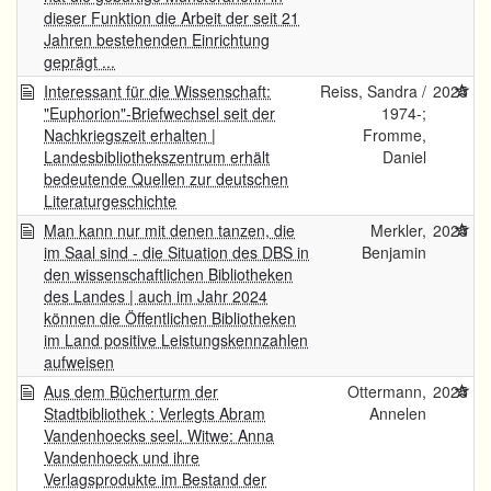
dieser Funktion die Arbeit der seit 21
Jahren bestehenden Einrichtung
geprägt ...
Interessant für die Wissenschaft:
Reiss, Sandra /
2025
"Euphorion"-Briefwechsel seit der
1974-;
Nachkriegszeit erhalten |
Fromme,
Landesbibliothekszentrum erhält
Daniel
bedeutende Quellen zur deutschen
Literaturgeschichte
Man kann nur mit denen tanzen, die
Merkler,
2025
im Saal sind - die Situation des DBS in
Benjamin
den wissenschaftlichen Bibliotheken
des Landes | auch im Jahr 2024
können die Öffentlichen Bibliotheken
im Land positive Leistungskennzahlen
aufweisen
Aus dem Bücherturm der
Ottermann,
2025
Stadtbibliothek : Verlegts Abram
Annelen
Vandenhoecks seel. Witwe: Anna
Vandenhoeck und ihre
Verlagsprodukte im Bestand der