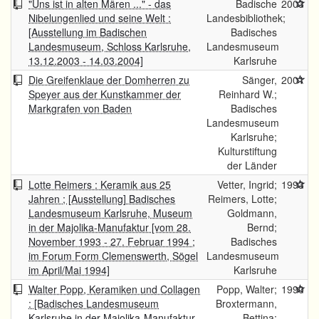
"Uns ist in alten Mären ..." - das
Badische
2003
Nibelungenlied und seine Welt :
Landesbibliothek;
[Ausstellung im Badischen
Badisches
Landesmuseum, Schloss Karlsruhe,
Landesmuseum
13.12.2003 - 14.03.2004]
Karlsruhe
Die Greifenklaue der Domherren zu
Sänger,
2001
Speyer aus der Kunstkammer der
Reinhard W.;
Markgrafen von Baden
Badisches
Landesmuseum
Karlsruhe;
Kulturstiftung
der Länder
Lotte Reimers : Keramik aus 25
Vetter, Ingrid;
1993
Jahren ; [Ausstellung] Badisches
Reimers, Lotte;
Landesmuseum Karlsruhe, Museum
Goldmann,
in der Majolika-Manufaktur [vom 28.
Bernd;
November 1993 - 27. Februar 1994 ;
Badisches
im Forum Form Clemenswerth, Sögel
Landesmuseum
im April/Mai 1994]
Karlsruhe
Walter Popp, Keramiken und Collagen
Popp, Walter;
1990
: [Badisches Landesmuseum
Broxtermann,
Karlsruhe in der Majolika-Manufaktur,
Bettina;