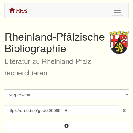
RPB
Navigati
ein/aus
Rheinland-Pfälzische
Bibliographie
Literatur zu Rheinland-Pfalz
recherchieren