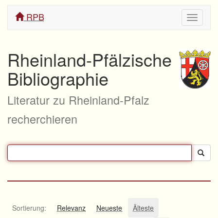
RPB
Navigati
ein/aus
Rheinland-Pfälzische
Bibliographie
Literatur zu Rheinland-Pfalz
recherchieren
Sortierung:
Relevanz
Neueste
Älteste