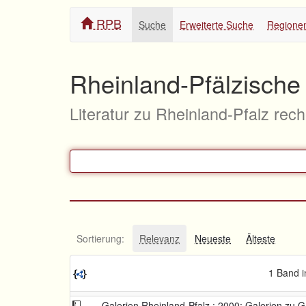
RPB
Suche
Erweiterte Suche
Regione
Rheinland-Pfälzische 
Literatur zu Rheinland-Pfalz rec
Sortierung:
Relevanz
Neueste
Älteste
1 Band i
Galerien Rheinland-Pfalz : 2000; Galerien zu G