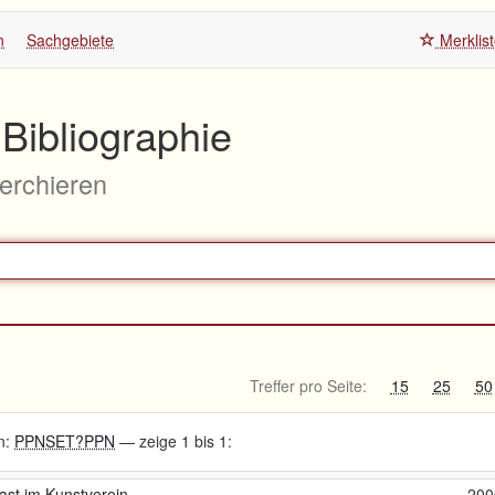
n
Sachgebiete
Merklis
Bibliographie
herchieren
Treffer pro Seite:
15
25
50
n:
PPNSET?PPN
— zeige 1 bis 1:
ast im Kunstverein
200