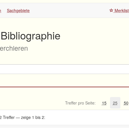
n
Sachgebiete
Merklis
Bibliographie
herchieren
Treffer pro Seite:
15
25
50
2 Treffer — zeige 1 bis 2: