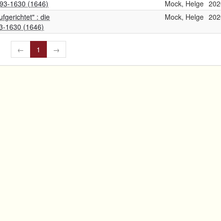
593-1630 (1646)
Mock, Helge
202
ufgerichtet" : die
Mock, Helge
202
3-1630 (1646)
←
1
→