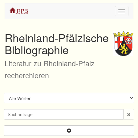
RPB
Navigati
ein/aus
Rheinland-Pfälzische
Bibliographie
Literatur zu Rheinland-Pfalz
recherchieren