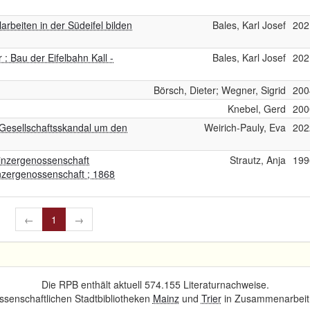
larbeiten in der Südeifel bilden
Bales, Karl Josef
202
 : Bau der Eifelbahn Kall -
Bales, Karl Josef
202
Börsch, Dieter; Wegner, Sigrid
200
Knebel, Gerd
200
 Gesellschaftsskandal um den
Weirich-Pauly, Eva
202
inzergenossenschaft
Strautz, Anja
199
nzergenossenschaft ; 1868
←
1
→
Die RPB enthält aktuell 574.155 Literaturnachweise.
senschaftlichen Stadtbibliotheken
Mainz
und
Trier
in Zusammenarbeit