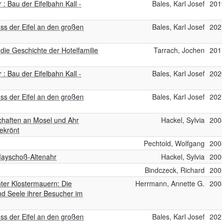
 : Bau der Eifelbahn Kall -
Bales, Karl Josef
201
uss der Eifel an den großen
Bales, Karl Josef
202
ie Geschichte der Hotelfamilie
Tarrach, Jochen
201
 : Bau der Eifelbahn Kall -
Bales, Karl Josef
202
uss der Eifel an den großen
Bales, Karl Josef
202
chaften an Mosel und Ahr
Hackel, Sylvia
200
ekrönt
Pechtold, Wolfgang
200
Mayschoß-Altenahr
Hackel, Sylvia
200
Bindczeck, Richard
200
inter Klostermauern: Die
Herrmann, Annette G.
200
d Seele ihrer Besucher im
uss der Eifel an den großen
Bales, Karl Josef
202