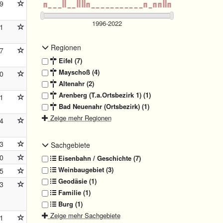
9
1
Regionen
7
Eifel (7)
Mayschoß (4)
0
Altenahr (2)
Arenberg (T.a.Ortsbezirk 1) (1)
1
Bad Neuenahr (Ortsbezirk) (1)
Zeige mehr Regionen
4
3
Sachgebiete
0
Eisenbahn / Geschichte (7)
Weinbaugebiet (3)
5
Geodäsie (1)
3
Familie (1)
Burg (1)
Zeige mehr Sachgebiete
1