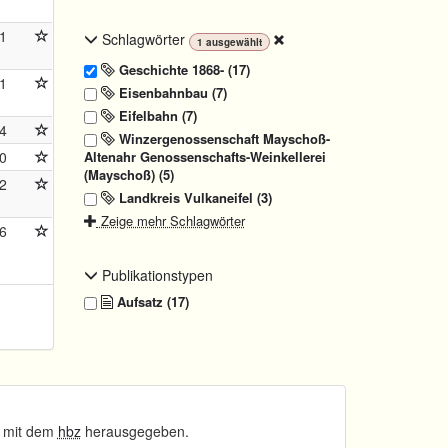
1
Schlagwörter
1
ausgewählt
Geschichte 1868- (17)
1
Eisenbahnbau (7)
Eifelbahn (7)
4
Winzergenossenschaft Mayschoß-
Altenahr Genossenschafts-Weinkellerei
0
(Mayschoß) (5)
2
Landkreis Vulkaneifel (3)
Zeige mehr Schlagwörter
6
Publikationstypen
Aufsatz (17)
 mit dem
hbz
herausgegeben.