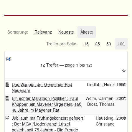
Sortierung:
Relevanz
Neueste
Älteste
Treffer pro Seite:
15
25
50
100
12 Treffer — zeige 1 bis 12:
Das Wappen der Gemeinde Bad
Lindlahr, Heinz
1991
Neuenahr
Ein echter Marathon-Politiker : Paul
Wölm, Carmen;
2004
Knüpper, ein Mayener Urgestein, saß
Brost, Thomas
48 Jahre im Mayener Rat
Jubiläum mit Frühlingskonzert gefeiert
Hausding,
2005
: Der MGV "Liederkranz" Lützel
Christiane
besteht seit 75 Jahren - Die Freude