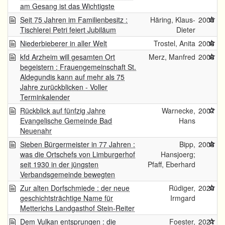
am Gesang ist das Wichtigste
Seit 75 Jahren im Familienbesitz :
Häring, Klaus-
2005
Tischlerei Petri feiert Jubiläum
Dieter
Niederbieberer in aller Welt
Trostel, Anita
2006
kfd Arzheim will gesamten Ort
Merz, Manfred
2006
begeistern : Frauengemeinschaft St.
Aldegundis kann auf mehr als 75
Jahre zurückblicken - Voller
Terminkalender
Rückblick auf fünfzig Jahre
Warnecke,
2007
Evangelische Gemeinde Bad
Hans
Neuenahr
Sieben Bürgermeister in 77 Jahren :
Bipp,
2008
was die Ortschefs von Limburgerhof
Hansjoerg;
seit 1930 in der jüngsten
Pfaff, Eberhard
Verbandsgemeinde bewegten
Zur alten Dorfschmiede : der neue
Rüdiger,
2020
geschichtsträchtige Name für
Irmgard
Metterichs Landgasthof Stein-Reiter
Dem Vulkan entsprungen : die
Foester,
2021