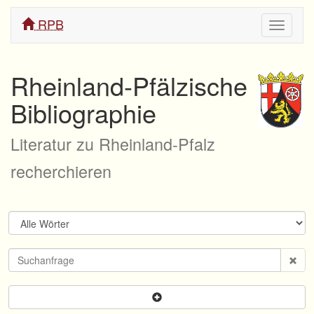
RPB
Navigati
ein/aus
Rheinland-Pfälzische
Bibliographie
Literatur zu Rheinland-Pfalz
recherchieren