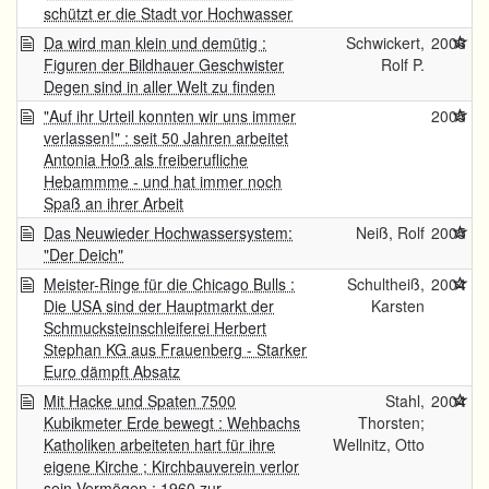
schützt er die Stadt vor Hochwasser
Da wird man klein und demütig :
Schwickert,
2006
Figuren der Bildhauer Geschwister
Rolf P.
Degen sind in aller Welt zu finden
"Auf ihr Urteil konnten wir uns immer
2005
verlassen!" : seit 50 Jahren arbeitet
Antonia Hoß als freiberufliche
Hebammme - und hat immer noch
Spaß an ihrer Arbeit
Das Neuwieder Hochwassersystem:
Neiß, Rolf
2005
"Der Deich"
Meister-Ringe für die Chicago Bulls :
Schultheiß,
2004
Die USA sind der Hauptmarkt der
Karsten
Schmucksteinschleiferei Herbert
Stephan KG aus Frauenberg - Starker
Euro dämpft Absatz
Mit Hacke und Spaten 7500
Stahl,
2004
Kubikmeter Erde bewegt : Wehbachs
Thorsten;
Katholiken arbeiteten hart für ihre
Wellnitz, Otto
eigene Kirche ; Kirchbauverein verlor
sein Vermögen ; 1960 zur