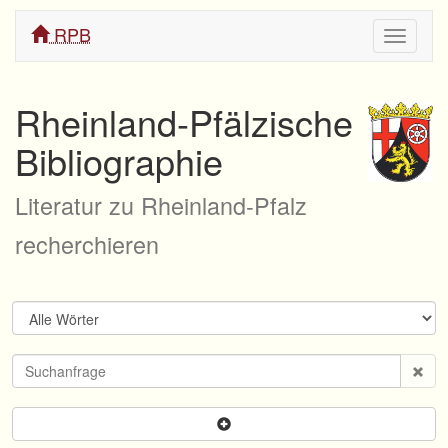
RPB
Navigati
ein/aus
Rheinland-Pfälzische
Bibliographie
Literatur zu Rheinland-Pfalz
recherchieren