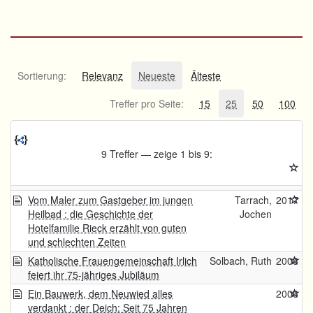
Sortierung:
Relevanz
Neueste
Älteste
Treffer pro Seite:
15
25
50
100
9 Treffer — zeige 1 bis 9:
Vom Maler zum Gastgeber im jungen
Tarrach,
2017
Heilbad : die Geschichte der
Jochen
Hotelfamilie Rieck erzählt von guten
und schlechten Zeiten
Katholische Frauengemeinschaft Irlich
Solbach, Ruth
2008
feiert ihr 75-jähriges Jubiläum
Ein Bauwerk, dem Neuwied alles
2006
verdankt : der Deich: Seit 75 Jahren