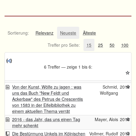
Sortierung:
Relevanz
Neueste
Älteste
Treffer pro Seite:
15
25
50
100
6 Treffer — zeige 1 bis 6:
Von der Kunst, Wölfe zu jagen : was
Schmid,
2019
uns das Buch "New Feldt und
Wolfgang
Ackerbaw" des Petrus de Crescentiis
von 1583 in der Eifelbibliothek zu
einem aktuellen Thema verrät
2016 - das Jahr, das uns einen Tag
Mayer, Alois
2016
mehr schenkt
Die Bestürmung Unkels im Kölnischen
Vollmer, Rudolf
2013