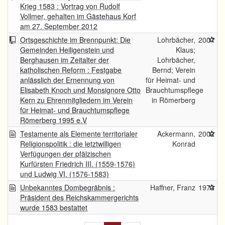
Krieg 1583 : Vortrag von Rudolf
Vollmer, gehalten im Gästehaus Korf
am 27. September 2012
Ortsgeschichte im Brennpunkt: Die
Lohrbächer,
2007
Gemeinden Heiligenstein und
Klaus;
Berghausen im Zeitalter der
Lohrbächer,
katholischen Reform : Festgabe
Bernd; Verein
anlässlich der Ernennung von
für Heimat- und
Elisabeth Knoch und Monsignore Otto
Brauchtumspflege
Kern zu Ehrenmitgliedern im Verein
in Römerberg
für Heimat- und Brauchtumspflege
Römerberg 1995 e.V
Testamente als Elemente territorialer
Ackermann,
2002
Religionspolitik : die letztwilligen
Konrad
Verfügungen der pfälzischen
Kurfürsten Friedrich III. (1559-1576)
und Ludwig VI. (1576-1583)
Unbekanntes Dombegräbnis :
Haffner, Franz
1973
Präsident des Reichskammergerichts
wurde 1583 bestattet