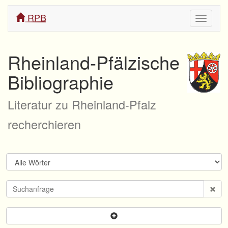
RPB
Navigati
ein/aus
Rheinland-Pfälzische
Bibliographie
Literatur zu Rheinland-Pfalz
recherchieren