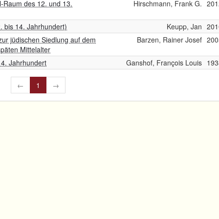
l-Raum des 12. und 13.
Hirschmann, Frank G.
201
2. bis 14. Jahrhundert)
Keupp, Jan
201
 zur jüdischen Siedlung auf dem
Barzen, Rainer Josef
200
äten Mittelalter
14. Jahrhundert
Ganshof, François Louis
193
←
1
→